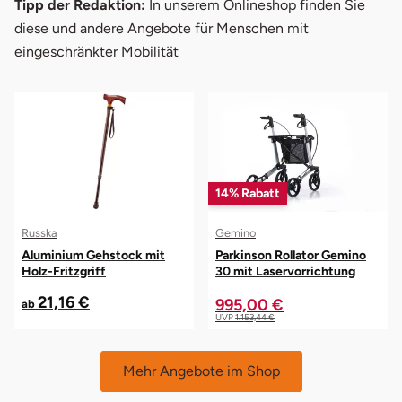
Tipp der Redaktion:
In unserem Onlineshop finden Sie
diese und andere Angebote für Menschen mit
eingeschränkter Mobilität
14% Rabatt
Russka
Gemino
Aluminium Gehstock mit
Parkinson Rollator Gemino
Holz-Fritzgriff
30 mit Laservorrichtung
21,16 €
995,00 €
ab
UVP
1.153,44 €
Mehr Angebote im Shop