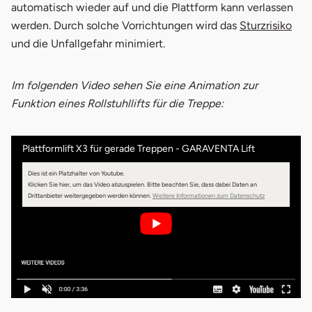
automatisch wieder auf und die Plattform kann verlassen
werden.
Durch solche Vorrichtungen wird das
Sturzrisiko
und die Unfallgefahr minimiert.
Im folgenden Video sehen Sie eine Animation zur
Funktion eines Rollstuhllifts für die Treppe:
Plattformlift X3 für gerade Treppen - GARAVENTA Lift
Dies ist ein Platzhalter von Youtube.
Klicken Sie hier, um das Video abzuspielen.
Bitte beachten Sie, dass dabei Daten an
öffnet in neuem 
Drittanbieter weitergegeben werden können.
Weitere Informationen zum Datenschutz