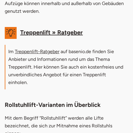
1.3
Plattformlift, Hublift & Senkrechtlift im
Aufzüge können innerhalb und außerhalb von Gebäuden
Vergleich
genutzt werden.
2.
Rollstuhllifte für innen & außen
Treppenlift » Ratgeber
3.
Rollstuhllift-Preise im Vergleich
4.
Förderung zu Plattformlift
Im
Treppenlift-Ratgeber
auf basenio.de finden Sie
Anbieter und Informationen rund um das Thema
5.
Voraussetzungen für den Einbau eines
Treppenlift. Hier können Sie auch ein kostenfreies und
Rollstuhllifts
unverbindliches Angebot für einen Treppenlift
einholen.
Rollstuhllift-Varianten im Überblick
Mit dem Begriff “Rollstuhllift” werden alle Lifte
bezeichnet, die sich zur Mitnahme eines Rollstuhls