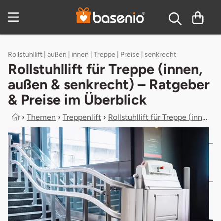
Zum Hauptinhalt springen
Inhaltsverzeichnis
Rollstuhllift | außen | innen | Treppe | Preise | senkrecht
Rollstuhllift für Treppe (innen,
außen & senkrecht) – Ratgeber
& Preise im Überblick
›
Themen
›
Treppenlift
›
Rollstuhllift für Treppe (innen, au...