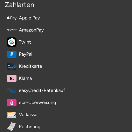
Zahlarten
Apple Pay
AmazonPay
Twint
PayPal
Kreditkarte
Klarna
easyCredit-Ratenkauf
eps-Überweisung
Vorkasse
Rechnung