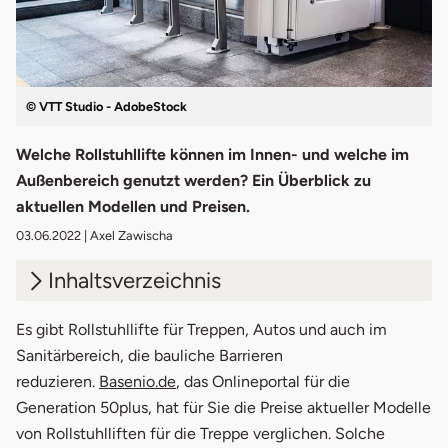
© VTT Studio - AdobeStock
Welche Rollstuhllifte können im Innen- und welche im
Außenbereich genutzt werden? Ein Überblick zu
aktuellen Modellen und Preisen.
03.06.2022
| Axel Zawischa
Inhaltsverzeichnis
1.
Rollstuhllift-Varianten im Überblick
Es gibt Rollstuhllifte für Treppen, Autos und auch im
Sanitärbereich, die bauliche Barrieren
1.1
So funktioniert ein Rollstuhllift
reduzieren.
Basenio.de
, das Onlineportal für die
Generation 50plus, hat für Sie die Preise aktueller Modelle
1.2
Vor- & Nachteile eines Rollstuhllifts
von Rollstuhlliften für die Treppe verglichen. Solche