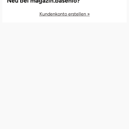
Neu bei magazin.basenio?
Recht
Kundenkonto erstellen »
Reisen
Technik
Treppenlift
Wirtschaft & Soziales