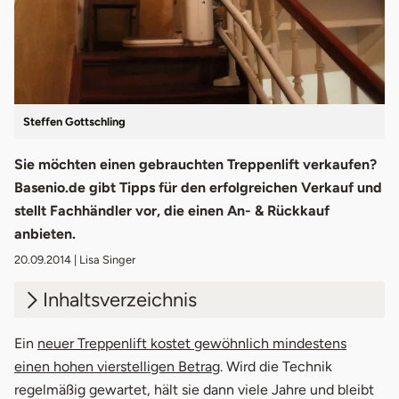
Steffen Gottschling
Sie möchten einen gebrauchten Treppenlift verkaufen?
Basenio.de gibt Tipps für den erfolgreichen Verkauf und
stellt Fachhändler vor, die einen An- & Rückkauf
anbieten.
20.09.2014
| Lisa Singer
Inhaltsverzeichnis
1.
Fachhandel kauft gebrauchte Treppenlift
Ein
neuer Treppenlift kostet gewöhnlich mindestens
einen hohen vierstelligen Betrag
. Wird die Technik
2.
Treppenlift ankaufen & verkaufen
regelmäßig gewartet, hält sie dann viele Jahre und bleibt