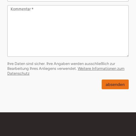
Kommentar
Ihre Daten sind sicher. Ihre Angaben werden ausschließlich zur
Bearbeitung Ihres Anliegens verwendet.
Weitere Informationen zum
öffnet in neuem Fenster
Datenschutz
absenden