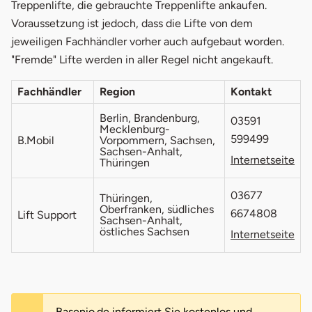
Treppenlifte, die gebrauchte Treppenlifte ankaufen.
Voraussetzung ist jedoch, dass die Lifte von dem
jeweiligen Fachhändler vorher auch aufgebaut worden.
"Fremde" Lifte werden in aller Regel nicht angekauft.
Fachhändler
Region
Kontakt
Berlin, Brandenburg,
03591
Mecklenburg-
599499
B.Mobil
Vorpommern, Sachsen,
Sachsen-Anhalt,
öff
Internetseite
Thüringen
03677
Thüringen,
Oberfranken, südliches
6674808
Lift Support
Sachsen-Anhalt,
östliches Sachsen
öff
Internetseite
Basenio.de informiert Sie kostenlos und