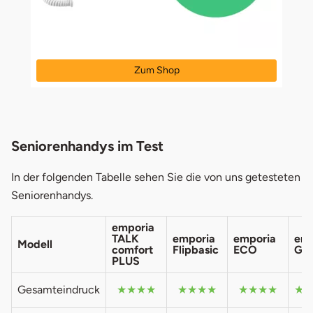
Zum Shop
öffnet in neuem Fenster
Seniorenhandys im Test
In der folgenden Tabelle sehen Sie die von uns getesteten
Seniorenhandys.
emporia
TALK
emporia
emporia
emp
Modell
comfort
Flipbasic
ECO
GL
PLUS
Gesamteindruck
★★★★
★★★★
★★★★
★