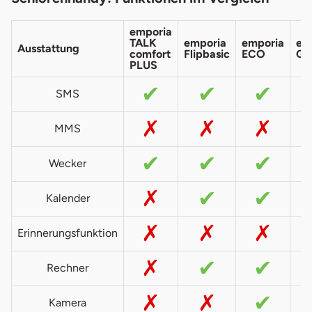
emporia
TALK
emporia
emporia
em
Ausstattung
comfort
Flipbasic
ECO
GL
PLUS
✔
✔
✔
SMS
✗
✗
✗
MMS
✔
✔
✔
Wecker
✗
✔
✔
Kalender
✗
✗
✗
Erinnerungsfunktion
✗
✔
✔
Rechner
✗
✗
✔
Kamera