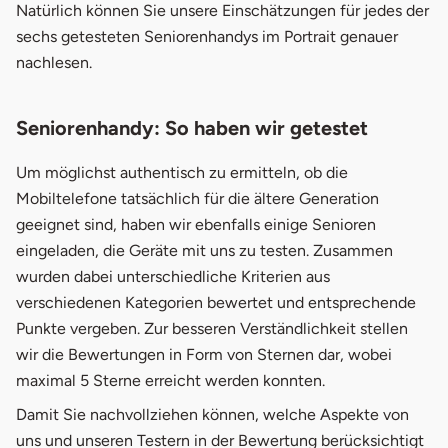
Natürlich können Sie unsere Einschätzungen für jedes der
4.
Seniorenhandys im Porträt
sechs getesteten Seniorenhandys im Portrait genauer
nachlesen.
5.
1. Emporia TALKcomfortPLUS
6.
2. Emporia FLIPbasic
Seniorenhandy: So haben wir getestet
7.
3. Emporia ECO
Um möglichst authentisch zu ermitteln, ob die
Mobiltelefone tatsächlich für die ältere Generation
8.
4. Emporia GLAM
geeignet sind, haben wir ebenfalls einige Senioren
9.
5. TELME C145
eingeladen, die Geräte mit uns zu testen. Zusammen
wurden dabei unterschiedliche Kriterien aus
10.
6. Tiptel Ergophone 6170
verschiedenen Kategorien bewertet und entsprechende
Punkte vergeben. Zur besseren Verständlichkeit stellen
wir die Bewertungen in Form von Sternen dar, wobei
maximal 5 Sterne erreicht werden konnten.
Damit Sie nachvollziehen können, welche Aspekte von
uns und unseren Testern in der Bewertung berücksichtigt