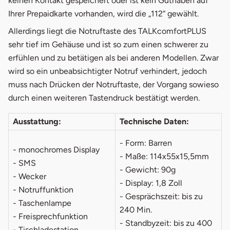
keinen Kontakt gespeichert oder ist kein Guthaben auf
Ihrer Prepaidkarte vorhanden, wird die „112“ gewählt.
Allerdings liegt die Notruftaste des TALKcomfortPLUS
sehr tief im Gehäuse und ist so zum einen schwerer zu
erfühlen und zu betätigen als bei anderen Modellen. Zwar
wird so ein unbeabsichtigter Notruf verhindert, jedoch
muss nach Drücken der Notruftaste, der Vorgang sowieso
durch einen weiteren Tastendruck bestätigt werden.
Ausstattung:
Technische Daten:
- Form: Barren
- monochromes Display
- Maße: 114x55x15,5mm
- SMS
- Gewicht: 90g
- Wecker
- Display: 1,8 Zoll
- Notruffunktion
- Gesprächszeit: bis zu
- Taschenlampe
240 Min.
- Freisprechfunktion
- Standbyzeit: bis zu 400
- Tischladestation