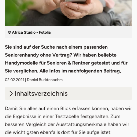
© Africa Studio - Fotolia
Sie sind auf der Suche nach einem passenden
Seniorenhandy ohne Vertrag? Wir haben beliebte
Handymodelle für Senioren & Rentner getestet und für
Sie verglichen. Alle Infos im nachfolgenden Beitrag,
02.02.2021
| Daniel Buddenbohm
Inhaltsverzeichnis
1.
Seniorenhandy: So haben wir getestet
Damit Sie alles auf einen Blick erfassen können, haben wir
die Ergebnisse in einer Testtabelle festgehalten. Zum
2.
Seniorenhandys im Test
besseren Vergleich der Ausstattungsmerkmale haben wir
die wichtigsten ebenfalls dort für Sie aufgelistet.
3.
Seniorenhandy: Funktionen im Vergleich