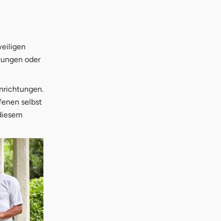
weiligen
kungen oder
inrichtungen.
fenen selbst
 diesem