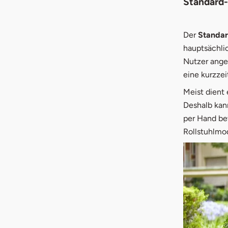
Standard-
Der
Standar
hauptsächlic
Nutzer ange
eine kurzze
Meist dient 
Deshalb kan
per Hand be
Rollstuhlmod