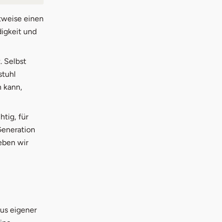
tweise einen
digkeit und
. Selbst
stuhl
n kann,
tig, für
 Generation
eben wir
us eigener