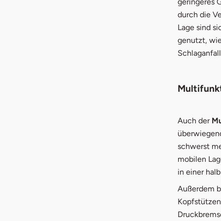
geringeres 
durch die Ver
Lage sind si
genutzt, wi
Schlaganfall
Multifunk
Auch der
Mul
überwiegend 
schwerst meh
mobilen Lage
in einer hal
Außerdem bes
Kopfstützen
Druckbremse