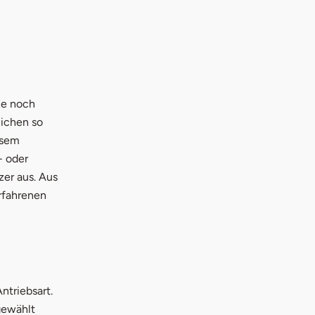
ie noch
lichen so
esem
- oder
zer aus. Aus
rfahrenen
ntriebsart.
gewählt