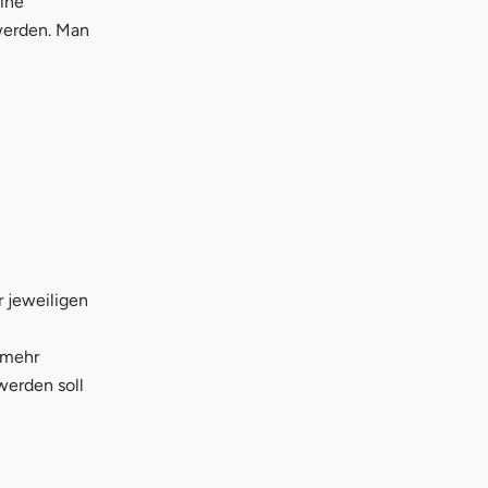
eine
 werden. Man
r jeweiligen
 mehr
 werden soll