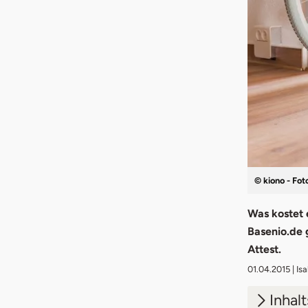
© kiono - Foto
Was kostet 
Basenio.de g
Attest.
01.04.2015
| Is
Inhal