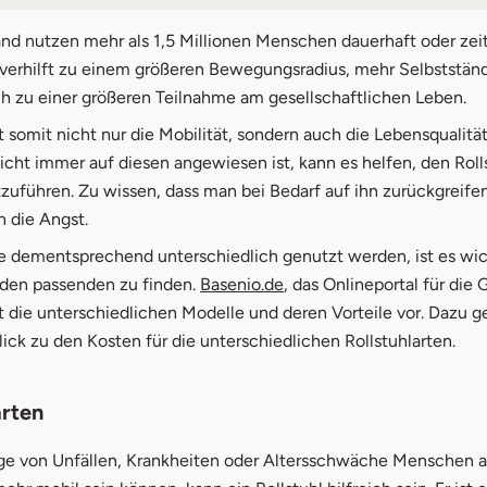
stuhlarten
and nutzen mehr als 1,5 Millionen Menschen dauerhaft oder zei
r verhilft zu einem größeren Bewegungsradius, mehr Selbststän
ndard-Rollstuhl
ch zu einer größeren Teilnahme am gesellschaftlichen Leben.
chtgewicht-Rollstuhl
t somit nicht nur die Mobilität, sondern auch die Lebensqualität
cht immer auf diesen angewiesen ist, kann es helfen, den Roll
tifunktions-Rollstuhl
tzuführen. Zu wissen, dass man bei Bedarf auf ihn zurückgreife
n die Angst.
ptiv-Rollstuhl
e dementsprechend unterschiedlich genutzt werden, ist es wich
iebsarten
 den passenden zu finden.
Basenio.de
, das Onlineportal für die
lt die unterschiedlichen Modelle und deren Vorteile vor. Dazu g
en für Rollstuhl
ick zu den Kosten für die unterschiedlichen Rollstuhlarten.
arten
ge von Unfällen, Krankheiten oder Altersschwäche Menschen a