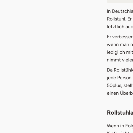
1.
Roll
In Deutschl
Rollstuhl. E
1.1
Sta
letztlich au
1.2
Lei
Er verbesser
wenn man ni
1.3
Mul
lediglich mi
nimmt viele
1.4
Ada
Da Rollstühl
2.
Antr
jede Person
50plus, stel
3.
Kost
einen Überbl
Rollstuhl
Wenn in Fol