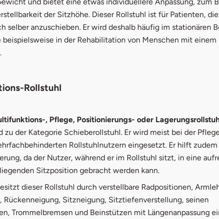
Gewicht und bietet eine etwas individuellere Anpassung, zum B
stellbarkeit der Sitzhöhe. Dieser Rollstuhl ist für Patienten, die
ch selber anzuschieben. Er wird deshalb häufig im stationären 
e beispielsweise in der Rehabilitation von Menschen mit einem
.
tions-Rollstuhl
tifunktions-, Pflege, Positionierungs- oder Lagerungsrollstuh
zu der Kategorie Schieberollstuhl. Er wird meist bei der Pfleg
rfachbehinderten Rollstuhlnutzern eingesetzt. Er hilft zudem 
rung, da der Nutzer, während er im Rollstuhl sitzt, in eine auf
bliegenden Sitzposition gebracht werden kann.
itzt dieser Rollstuhl durch verstellbare Radpositionen, Armle
, Rückenneigung, Sitzneigung, Sitztiefenverstellung, seinen
n, Trommelbremsen und Beinstützen mit Längenanpassung ei