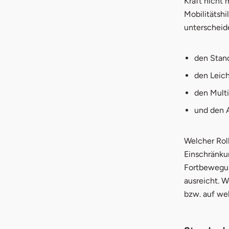
Kraft nicht 
Mobilitätshi
unterscheide
den Stand
den Leich
den Multi
und den A
Welcher Roll
Einschränku
Fortbewegun
ausreicht. W
bzw. auf we