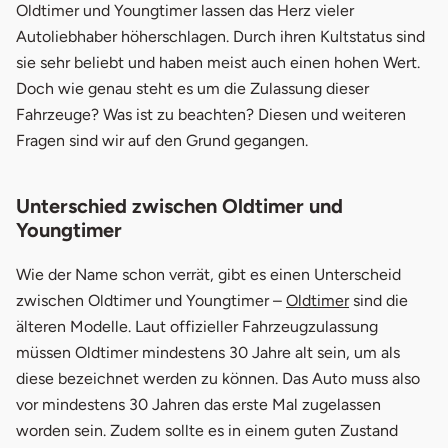
1.
Unterschied Oldtimer & Youngtimer
Oldtimer und Youngtimer lassen das Herz vieler
Autoliebhaber höherschlagen. Durch ihren Kultstatus sind
1.1
Was ist ein Oldtimer?
sie sehr beliebt und haben meist auch einen hohen Wert.
Doch wie genau steht es um die Zulassung dieser
1.2
Was ist ein Youngtimer?
Fahrzeuge? Was ist zu beachten? Diesen und weiteren
2.
Oldtimer-Zulassung
Fragen sind wir auf den Grund gegangen.
2.1
Kosten der Zulassung
Unterschied zwischen Oldtimer und
3.
Youngtimer-Zulassung
Youngtimer
3.1
Kosten der Zulassung
Wie der Name schon verrät, gibt es einen Unterscheid
zwischen Oldtimer und Youngtimer –
Oldtimer
sind die
4.
Checkliste zur Anmeldung
älteren Modelle. Laut offizieller Fahrzeugzulassung
5.
Welches Kennzeichen?
müssen Oldtimer mindestens 30 Jahre alt sein, um als
diese bezeichnet werden zu können. Das Auto muss also
5.1
Reguläres Kennzeichen
vor mindestens 30 Jahren das erste Mal zugelassen
worden sein. Zudem sollte es in einem guten Zustand
5.2
Saison-Kennzeichen