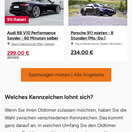
9% Rabatt
Audi R8 V10 Performance
Porsche 911 mieten - 8
Spyder - 60 Minuten selber
Stunden (Mo.-Do.)
fahren mit Instruktor
Raum Ravensburg, Baden-Württemberg
Raum Frankfurt am Main, Hessen
234,00 €
299,00 €
329,00 €
Sportwagen mieten | Alle Angebote
Welches Kennzeichen lohnt sich?
Wenn Sie ihren Oldtimer zulassen möchten, haben Sie die
Wahl zwischen verschiedenen Kennzeichen. Das kommt
ganz darauf an, in welchen Umfang Sie den Oldtimer