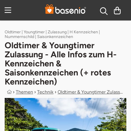
Zum Hauptinhalt springen
Inhaltsverzeichnis
Oldtimer | Youngtimer | Zulassung | H Kennzeichen |
Nummernschild | Saisonkennzeichen
Oldtimer & Youngtimer
Zulassung - Alle Infos zum H-
Kennzeichen &
Saisonkennzeichen (+ rotes
Kennzeichen)
›
Themen
›
Technik
›
Oldtimer & Youngtimer Zulassung - A...