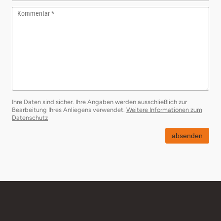
Kommentar
Ihre Daten sind sicher. Ihre Angaben werden ausschließlich zur
Bearbeitung Ihres Anliegens verwendet.
Weitere Informationen zum
öffnet in neuem Fenster
Datenschutz
absenden