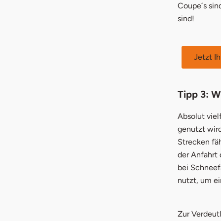
Coupe´s sin
sind!
Jetzt I
Tipp 3: W
Absolut viel
genutzt wir
Strecken fäh
der Anfahrt
bei Schneefa
nutzt, um e
Zur Verdeutl