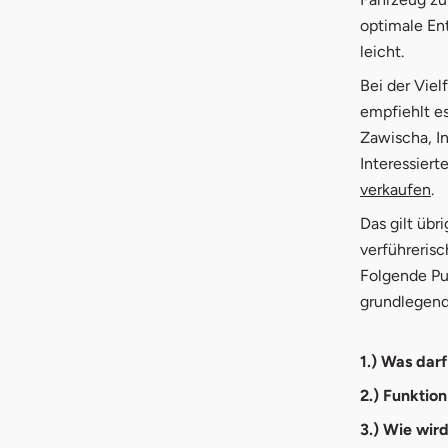
2.
Tipp
optimale En
leicht.
3.
Tipp
Bei der Vie
4.
Tipp
empfiehlt es
Zawischa, I
5.
Tipp
Interessierte
öf
verkaufen
.
Das gilt übr
verführeris
Folgende Pun
grundlegend
1.) Was dar
2.) Funktio
3.) Wie wir