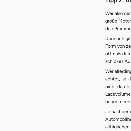
Tipp 2: A
Wer also de
große Motori
den Premium
Dennoch gibt
Form von ze
oftmals dur
schickes Äu
Wer allerdin
achtet, ist
nicht durch 
Ladevolumen
bequemeren 
Je nachdem 
Automobilhe
alltägliche