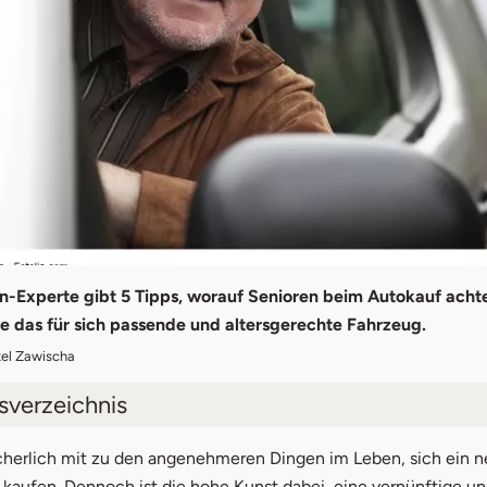
n-Experte gibt 5 Tipps, worauf Senioren beim Autokauf achte
ie das für sich passende und altersgerechte Fahrzeug.
xel Zawischa
tsverzeichnis
 1: Was darf mein Auto kosten?
icherlich mit zu den angenehmeren Dingen im Leben, sich ein 
kaufen. Dennoch ist die hohe Kunst dabei, eine vernünftige und