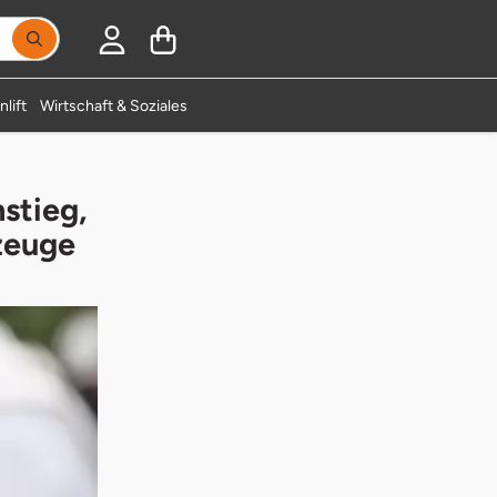
Suchbegriff eingeben, Vorschläge erscheinen während
lift
Wirtschaft & Soziales
stieg,
rzeuge