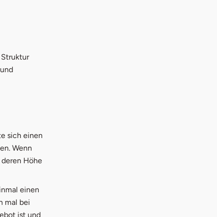
 Struktur
 und
te sich einen
ben. Wenn
, deren Höhe
inmal einen
h mal bei
ebot ist und