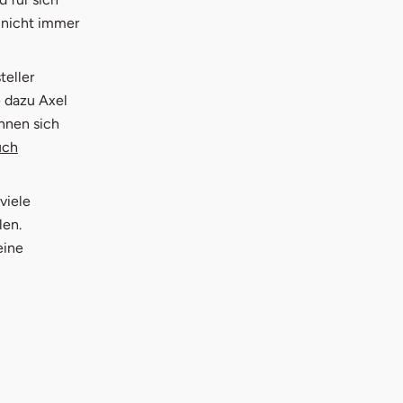
 nicht immer
teller
 dazu Axel
nnen sich
uch
viele
len.
eine