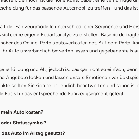
 2: Alltagsauto vs. Luxusauto
tscheidung für das passende Automobil zu treffen - und das ist
 3: Wie wird das Auto im Alltag genutzt?
lfalt der Fahrzeugmodelle unterschiedlicher Segmente und Hers
 4: Die richtige Fahrzeuggröße
 sich, eine eigene Bedarfsanalye zu erstellen.
Basenio.de
fragte
nhaber des Online-Portals autoverkaufen.net. Auf dem Portal kö
 5: Der richtige Motor
 ihr
Auto unverbindlich bewerten lassen und gegebenenfalls a
fnet in neuem Fenster
igens für Jung und Alt, jedoch ist das gar nicht so einfach, denn 
che Angebote locken und lassen unsere Emotionen verrücktspie
kte sollten Sie sich selbst ehrlich beantworten und schon ist 
e Basis für das entsprechende Fahrzeugsegment gelegt:
f mein Auto kosten?
n oder Statussymbol?
d das Auto im Alltag genutzt?