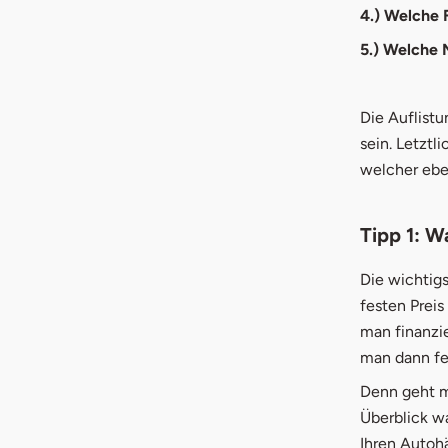
4.) Welche 
5.) Welche 
Die Auflistu
sein. Letztl
welcher ebe
Tipp 1: W
Die wichtigs
festen Prei
man finanzi
man dann fes
Denn geht m
Überblick wa
Ihren Autohä