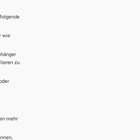
f folgende
r wie
nhänger
lieren zu
oder
ken mehr
önnen,