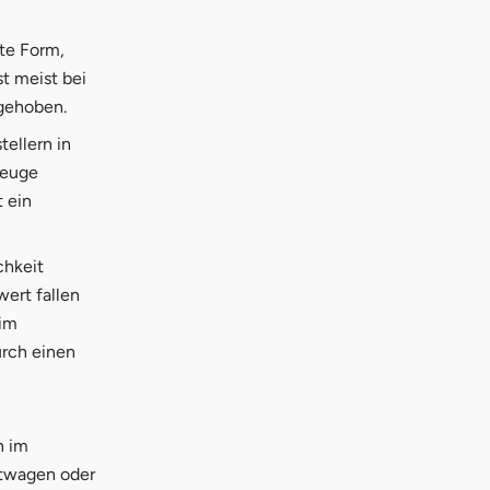
nte Form,
st meist bei
gehoben.
ellern in
zeuge
 ein
chkeit
ert fallen
 im
urch einen
h im
rtwagen oder