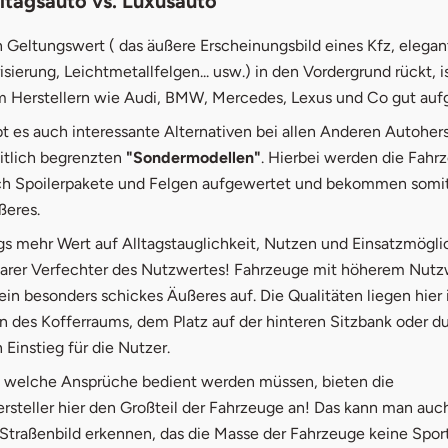
lltagsauto vs. Luxusauto
n Geltungswert ( das äußere Erscheinungsbild eines Kfz, elega
sierung, Leichtmetallfelgen... usw.) in den Vordergrund rückt, i
 Herstellern wie Audi, BMW, Mercedes, Lexus und Co gut auf
 es auch interessante Alternativen bei allen Anderen Autoherst
itlich begrenzten
"Sondermodellen"
. Hierbei werden die Fahr
ch Spoilerpakete und Felgen aufgewertet und bekommen somit
ßeres.
gs mehr Wert auf Alltagstauglichkeit, Nutzen und Einsatzmögli
 klarer Verfechter des Nutzwertes! Fahrzeuge mit höherem Nutzw
ein besonders schickes Äußeres auf. Die Qualitäten liegen hier
 des Kofferraums, dem Platz auf der hinteren Sitzbank oder d
Einstieg für die Nutzer.
welche Ansprüche bedient werden müssen, bieten die
rsteller hier den Großteil der Fahrzeuge an! Das kann man auc
n Straßenbild erkennen, das die Masse der Fahrzeuge keine Spo