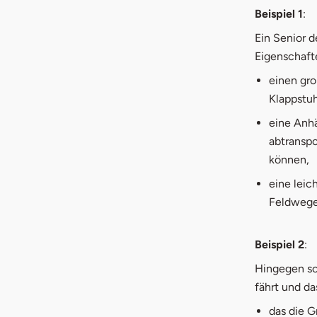
Beispiel 1
:
Ein Senior d
Eigenschaft
einen gr
Klappstuh
eine Anh
abtranspo
können,
eine leic
Feldwege 
Beispiel 2
:
Hingegen so
fährt und da
das die G