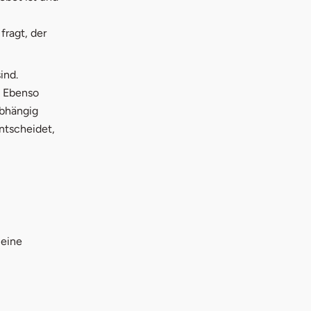
ragt, der
ind.
. Ebenso
abhängig
ntscheidet,
em Fenster
 eine