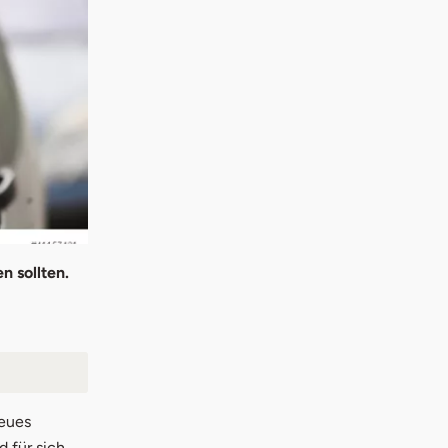
n sollten.
neues
 für sich