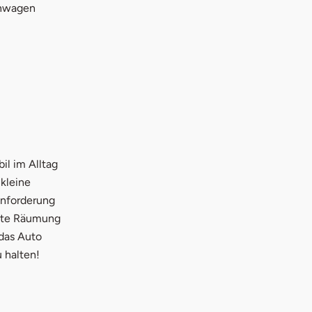
enwagen
ster
il im Alltag
kleine
Anforderung
chte Räumung
 das Auto
 halten!