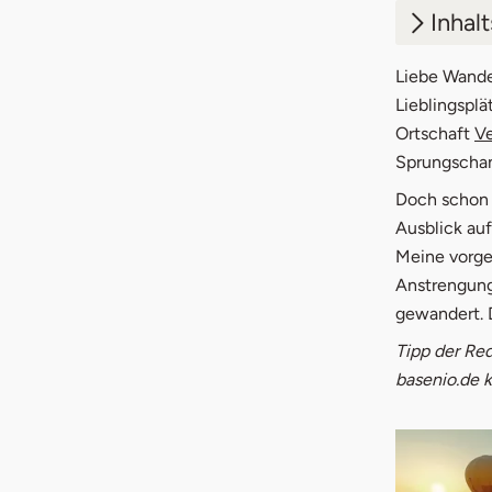
Inhal
1.
Vess
Liebe Wander
Lieblingsplä
2.
Star
Ortschaft
Ve
Sprungschan
3.
Ober
Doch schon 
4.
Run
Ausblick au
Meine vorge
Anstrengung
gewandert. 
Tipp der Red
basenio.de k