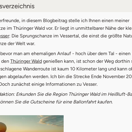
tsverzeichnis
er im Thüringer Wald
freunde, in diesem Blogbeitrag stelle ich Ihnen einen meiner
tze im Thüringer Wald vor. Er liegt in unmittelbarer Nähe der kl
t vom Touristen-Parkplatz
öffnet in neuem Fenster
sser
: Die Sprungschanze im Vessertal, die einst die größte Nat
ze der Welt war.
es Vessertal zum Runnebaumstein
bevor man am ehemaligen Anlauf - hoch über dem Tal - einen
nebaumstein zur Sprungschanze
öffnet in neuem Fenster
f den
Thüringer Wald
genießen kann, ist schon der Weg dorthin
schlagene Wanderroute ist kaum 10 Kilometer lang und kann o
en abgelaufen werden. Ich bin die Strecke Ende November 20
Doch zunächst einige Informationen zu Vesser.
aktion: Erkunden Sie die Region Thüringer Wald im Heißluft-Ba
önnen Sie die Gutscheine für eine Ballonfahrt kaufen.