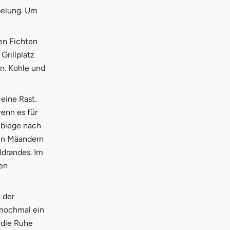
belung. Um
en Fichten
Grillplatz
en. Kohle und
eine Rast.
wenn es für
d biege nach
elen Mäandern
ldrandes. Im
hen
 der
 nochmal ein
 die Ruhe