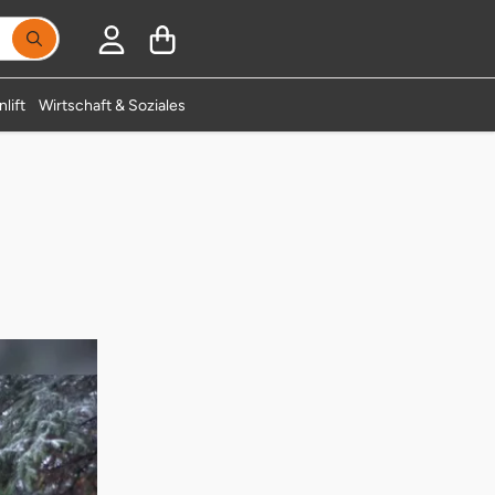
Suchbegriff eingeben, Vorschläge erscheinen während
lift
Wirtschaft & Soziales