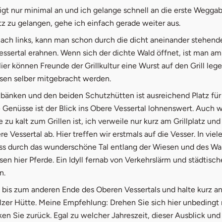
igt nur minimal an und ich gelange schnell an die erste Wegga
tz zu gelangen, gehe ich einfach gerade weiter aus.
nach links, kann man schon durch die dicht aneinander stehend
ssertal erahnen. Wenn sich der dichte Wald öffnet, ist man am 
ier können Freunde der Grillkultur eine Wurst auf den Grill leg
ssen selber mitgebracht werden.
bänken und den beiden Schutzhütten ist ausreichend Platz für 
 Genüsse ist der Blick ins Obere Vessertal lohnenswert. Auch 
e zu kalt zum Grillen ist, ich verweile nur kurz am Grillplatz un
ere Vessertal ab. Hier treffen wir erstmals auf die Vesser. In vi
luss durch das wunderschöne Tal entlang der Wiesen und des Wa
n hier Pferde. Ein Idyll fernab von Verkehrslärm und städtisc
n.
 bis zum anderen Ende des Oberen Vessertals und halte kurz an
älzer Hütte. Meine Empfehlung: Drehen Sie sich hier unbedingt
en Sie zurück. Egal zu welcher Jahreszeit, dieser Ausblick und