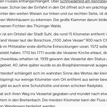
en Flusses entlangschlängelt. Über
Schmiedefeld am Rennstei
ser. Schon bei der Einfahrt in den Ort öffnet sich ein prächtig
nter den weiten Wiesen zur linken und zur rechten Seite, ist d
inen Wohnhäusern zu erkennen. Die große Klammer darum bilde
enen Fichten des Thüringer Walds.
 ist ein Ortsteil der Stadt Suhl, die rund 15 Kilometer entfernt i
and Vesser laut der Borschüre „1100 Jahre Vesser“ 900 nach Ch
b im Mittelalter erste dörfliche Entwicklungen voran. 1572 solle
lebt haben. 1710 bis 1711 wurde die Vesserer Kirche erbaut, d
chwerkbau erhalten ist. 1939 gewann das Vessertal den Status 
gebiet. 40 Jahre später wurde es als Biosphärenreservat ausge
terdorf schlängelt sich im wahrsten Sinne des Wortes der klei
entspringt nur wenige Kilometer vom Ort entfernt aus seiner b
 gibt es auch eine Schutzhütte und einen schicken Rastplatz.
hat sich ihren Weg ins Vessertal gegraben und mündet nach etw
tern in den Breitenbach. Die meisten Kilometer kann der Fluss
en Wanderweg begleitet werden.