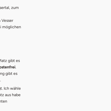
ertal, zum
 Vesser
ei möglichen
atz gibt es
ostenfrei
.
ng gibt es
.
t. Ich wähle
atz aus habe
chten