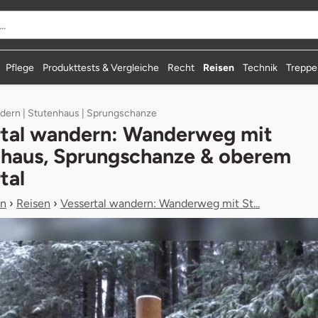
durchsuchen
Pflege
Produkttests & Vergleiche
Recht
Reisen
Technik
Treppen
dern | Stutenhaus | Sprungschanze
rtal wandern: Wanderweg mit
haus, Sprungschanze & oberem
tal
n
›
Reisen
›
Vessertal wandern: Wanderweg mit St...