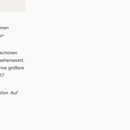
einen
ur-
 schönen
 sehenswert.
hne größere
17
llon. Auf