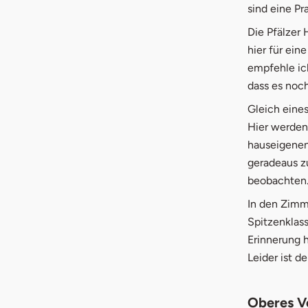
sind eine Pr
Die Pfälzer 
hier für ei
empfehle ich
dass es noch
Gleich eines
Hier werden 
hauseigenen 
geradeaus zu
beobachten.
In den Zimm
Spitzenklass
Erinnerung 
Leider ist d
Oberes V