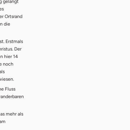
öffnet in neuem Fenster
g
gelangt
es
er Ortsrand
n die
st. Erstmals
ristus. Der
n hier 14
ie noch
als
wiesen.
ne Fluss
ewanderbaren
as mehr als
 am