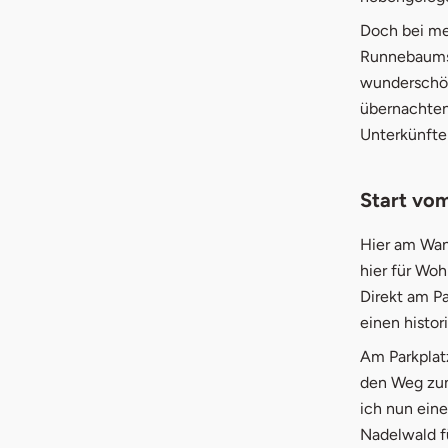
Doch bei me
Runnebaumst
wunderschön
übernachten
Unterkünfte
Start vom
Hier am Wan
hier für Wo
Direkt am Pa
einen histor
Am Parkplatz
den Weg zum 
ich nun eine
Nadelwald f