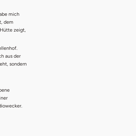
 habe mich
t, dem
Hütte zeigt,
llenhof.
ch aus der
geht, sondern
obene
iner
diowecker.