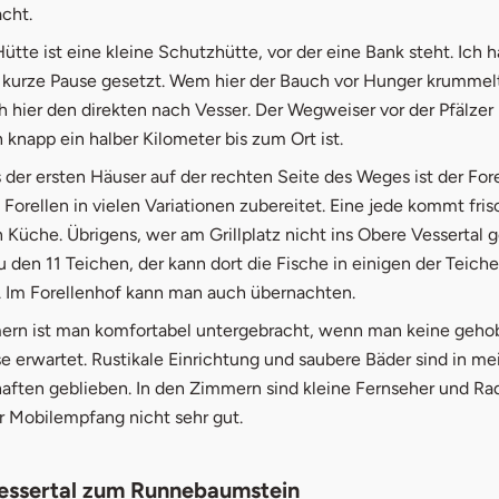
acht.
Hütte ist eine kleine Schutzhütte, vor der eine Bank steht. Ich
ne kurze Pause gesetzt. Wem hier der Bauch vor Hunger krummel
 hier den direkten nach Vesser. Der Wegweiser vor der Pfälzer 
 knapp ein halber Kilometer bis zum Ort ist.
 der ersten Häuser auf der rechten Seite des Weges ist der Fore
Forellen in vielen Variationen zubereitet. Eine jede kommt fris
Küche. Übrigens, wer am Grillplatz nicht ins Obere Vessertal 
 den 11 Teichen, der kann dort die Fische in einigen der Teiche
 Im Forellenhof kann man auch übernachten.
ern ist man komfortabel untergebracht, wenn man keine geh
e erwartet. Rustikale Einrichtung und saubere Bäder sind in me
haften geblieben. In den Zimmern sind kleine Fernseher und Ra
er Mobilempfang nicht sehr gut.
essertal zum Runnebaumstein