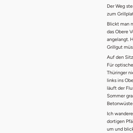
Der Weg ste
zum Grillpla
Blickt man 
das Obere Ve
angelangt. H
Grillgut mü
Auf den Sitz
Für optische
Thüringer ni
links ins Ob
läuft der F
Sommer grase
Betonwüste
Ich wandere
dortigen Pf
um und blick