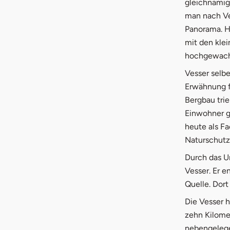
gleichnamig
man nach Ves
Panorama. Hi
mit den kle
hochgewachs
Vesser selber
Erwähnung f
Bergbau trie
Einwohner ge
heute als Fa
Naturschutz
Durch das Un
Vesser. Er 
Quelle. Dort
Die Vesser 
zehn Kilome
nebengeleg