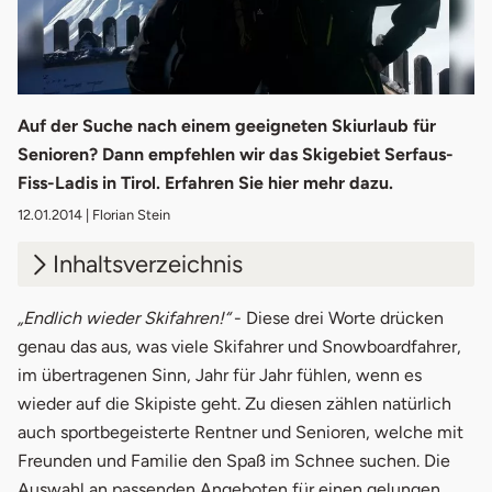
Auf der Suche nach einem geeigneten Skiurlaub für
Senioren? Dann empfehlen wir das Skigebiet Serfaus-
Fiss-Ladis in Tirol. Erfahren Sie hier mehr dazu.
12.01.2014
| Florian Stein
Inhaltsverzeichnis
1.
Kurzinformation zum Skigebiet Serfaus-
„Endlich wieder Skifahren!“
- Diese drei Worte drücken
Fiss-Ladis
genau das aus, was viele Skifahrer und Snowboardfahrer,
im übertragenen Sinn, Jahr für Jahr fühlen, wenn es
2.
Unsere Unterkunft in Ladis
wieder auf die Skipiste geht. Zu diesen zählen natürlich
auch sportbegeisterte Rentner und Senioren, welche mit
3.
Vorteile des Skigebiets Serfaus-Fiss-Ladis
Freunden und Familie den Spaß im Schnee suchen. Die
für Senioren
Auswahl an passenden Angeboten für einen gelungen