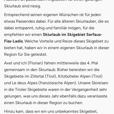
4.
Therme & Sauna in der Nähe von Serfaus-
Skiurlaub sind riesig.
Fiss-Ladis
Entsprechend seinen eigenen Wünschen ist für jeden
etwas Passendes dabei. Für alle älteren Skiurlauber, die es
5.
Skigebiet St. Anton am Arlberg
dabei entspannt, ruhig und familiär mögen, für die
6.
Unterkunft & Preise
empfehlen wir einen
Skiurlaub im Skigebiet Serfaus-
Fiss-Ladis
. Welche Vorteile und Reize dieses Skigebiet zu
7.
Skipass-Kosten für Senioren
bieten hat, haben wir in einem eigenen Skiurlaub in dieser
8.
Gastronomie im Skigebiet
Region für Sie getestet.
Axel und ich (Florian) fahren mittlerweile das 4. Mal
9.
Geschichte, Kultur, Shopping und Freizeit
gemeinsam in den Skiurlaub. Bisher bereisten wir die
10.
Vor- und Nachteile für Senioren im
Skigebiete im Zillertal (Tirol), Kitzbüheler Alpen (Tirol)
Überblick
und Le deux Alpes (französische Alpen). Unsere Skireisen
in die Tiroler Skigebiete waren in der Vergangenheit sehr
gelungen, was uns dieses Jahr ebenfalls dazu veranlasste
einen Skiurlaub in dieser Region zu buchen.
Hinzu kam, dass wir ein uns unbekanntes Skigebiet,