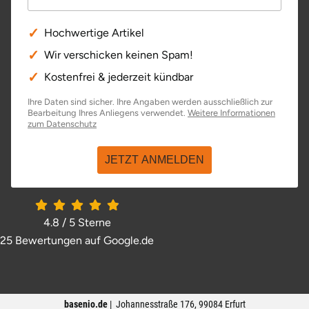
Hochwertige Artikel
Wir verschicken keinen Spam!
Kostenfrei & jederzeit kündbar
Ihre Daten sind sicher. Ihre Angaben werden ausschließlich zur
Bearbeitung Ihres Anliegens verwendet.
Weitere Informationen
öffnet in neuem Fenster
zum Datenschutz
JETZT ANMELDEN
4.8 / 5
Sterne
25 Bewertungen auf Google.de
öffnet in neuem Fenster
basenio.de
|
Johannesstraße 176
,
99084
Erfurt