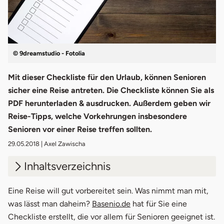
© 9dreamstudio - Fotolia
Mit dieser Checkliste für den Urlaub, können Senioren
sicher eine Reise antreten. Die Checkliste können Sie als
PDF herunterladen & ausdrucken. Außerdem geben wir
Reise-Tipps, welche Vorkehrungen insbesondere
Senioren vor einer Reise treffen sollten.
29.05.2018
| Axel Zawischa
Inhaltsverzeichnis
1.
7 Tipps für Senioren vor der Reise
Eine Reise will gut vorbereitet sein. Was nimmt man mit,
öffnet in neuem Fenster
was lässt man daheim?
Basenio.de
hat für Sie eine
1.1
Tipp 1: Impfungen auffrischen
Checkliste erstellt, die vor allem für Senioren geeignet ist.