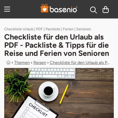
Zum Hauptinhalt springen
Inhaltsverzeichnis
Checkliste Urlaub | PDF | Packliste | Ferien | Senioren
Checkliste für den Urlaub als
PDF - Packliste & Tipps für die
Reise und Ferien von Senioren
›
Themen
›
Reisen
›
Checkliste für den Urlaub als PDF -...