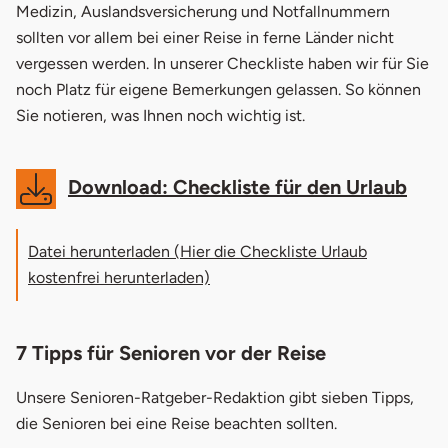
Medizin, Auslandsversicherung und Notfallnummern
1.2
Tipp 2: Medikamente & Arznei
sollten vor allem bei einer Reise in ferne Länder nicht
1.3
Tipp 3: Passende Reiserücktrittsversicherung
vergessen werden. In unserer Checkliste haben wir für Sie
noch Platz für eigene Bemerkungen gelassen. So können
1.4
Tipp 4: Sicherheitsrisiken minimieren
Sie notieren, was Ihnen noch wichtig ist.
1.5
Tipp 5: Berücksichtigung von
Mobilitätseinschränkungen
Download: Checkliste für den Urlaub
1.6
Tipp 6: Rollatoren und Rollstuhl im Flugzeug
Datei herunterladen (Hier die Checkliste Urlaub
1.7
Tipp 7: Checkliste ausfüllen
öffnet in neuem Fenster
kostenfrei herunterladen)
7 Tipps für Senioren vor der Reise
Unsere Senioren-Ratgeber-Redaktion gibt sieben Tipps,
die Senioren bei eine Reise beachten sollten.