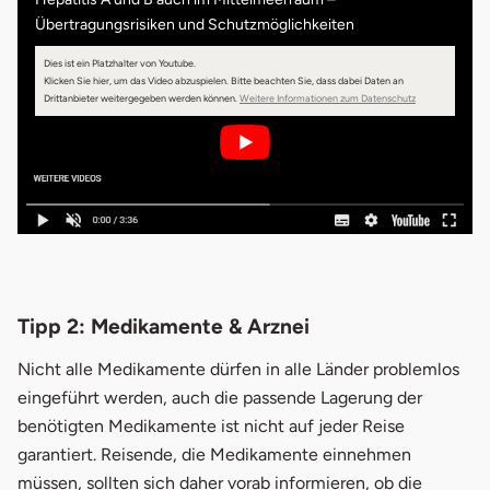
Übertragungsrisiken und Schutzmöglichkeiten
Dies ist ein Platzhalter von Youtube.
Klicken Sie hier, um das Video abzuspielen.
Bitte beachten Sie, dass dabei Daten an
öffnet in neuem 
Drittanbieter weitergegeben werden können.
Weitere Informationen zum Datenschutz
Tipp 2: Medikamente & Arznei
Nicht alle Medikamente dürfen in alle Länder problemlos
eingeführt werden, auch die passende Lagerung der
benötigten Medikamente ist nicht auf jeder Reise
garantiert. Reisende, die Medikamente einnehmen
müssen, sollten sich daher vorab informieren, ob die