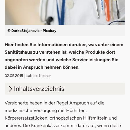
© DarkoStojanovic - Pixabay
Hier finden Sie Informationen darüber, was unter einem
Sanitätshaus zu verstehen ist, welche Produkte dort
angeboten werden und welche Serviceleistungen Sie
dabei in Anspruch nehmen können.
02.05.2015
| Isabelle Kocher
Inhaltsverzeichnis
1.
Was ist ein Sanitätshaus?
Versicherte haben in der Regel Anspruch auf die
medizinische Versorgung mit Hörhilfen,
2.
Kassenzulassung für Sanitätshäuser
Körperersatzstücken, orthopädischen
Hilfsmitteln
und
anderes. Die Krankenkasse kommt dafür auf, wenn diese
3.
Produkte & Hilfsmittel