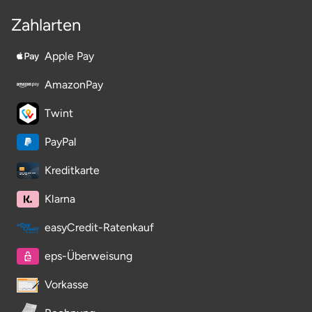
Zahlarten
Apple Pay
AmazonPay
Twint
PayPal
Kreditkarte
Klarna
easyCredit-Ratenkauf
eps-Überweisung
Vorkasse