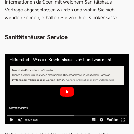
Informationen darüber, mit welchem Sanitätshaus
Verträge abgeschlossen wurden und wohin Sie sich
wenden können, erhalten Sie von Ihrer Krankenkasse.
Sanitätshäuser Service
Hilfsmittel – Was die Krankenkasse zahlt und was nicht
Dies ist ein Platzhalter von Youtube.
Klicken Sie hier, um das Video abzuspielen.
Bitte beachten Sie, dass dabei Daten an
öffnet in neuem 
Drittanbieter weitergegeben werden können.
Weitere Informationen zum Datenschutz