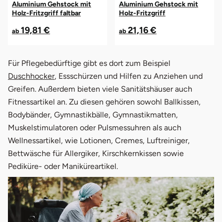
Aluminium Gehstock mit
Aluminium Gehstock mit
Holz-Fritzgriff faltbar
Holz-Fritzgriff
19,81 €
21,16 €
ab
ab
Für Pflegebedürftige gibt es dort zum Beispiel
Duschhocker
, Essschürzen und Hilfen zu Anziehen und
Greifen. Außerdem bieten viele Sanitätshäuser auch
Fitnessartikel an. Zu diesen gehören sowohl Ballkissen,
Bodybänder, Gymnastikbälle, Gymnastikmatten,
Muskelstimulatoren oder Pulsmessuhren als auch
Wellnessartikel, wie Lotionen, Cremes, Luftreiniger,
Bettwäsche für Allergiker, Kirschkernkissen sowie
Pediküre- oder Maniküreartikel.