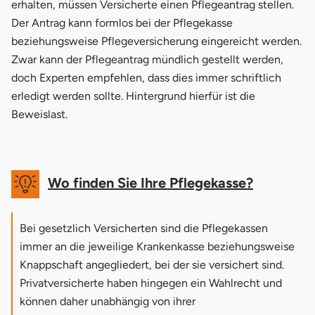
erhalten, müssen Versicherte einen Pflegeantrag stellen.
2.
Pflegegrad Voraussetzung
Der Antrag kann formlos bei der Pflegekasse
beziehungsweise Pflegeversicherung eingereicht werden.
3.
Pflegegrad beantragen
Zwar kann der Pflegeantrag mündlich gestellt werden,
3.1
1. Schritt: Pflegeantrag stellen
doch Experten empfehlen, dass dies immer schriftlich
erledigt werden sollte. Hintergrund hierfür ist die
3.2
2. Schritt: Formular der Pflegeversicherung
Beweislast.
ausfüllen
3.3
3. Schritt: Termin für Pflege-Gutachten
festlegen
Wo finden Sie Ihre Pflegekasse?
3.4
4. Schritt: Das Pflege-Gutachten
Bei gesetzlich Versicherten sind die Pflegekassen
3.5
5. Schritt: Pflegeantrag prüfen
immer an die jeweilige Krankenkasse beziehungsweise
4.
Musterbrief für Pflegeantrag
Knappschaft angegliedert, bei der sie versichert sind.
Privatversicherte haben hingegen ein Wahlrecht und
5.
Pflegegrad Erhöhung beantragen
können daher unabhängig von ihrer