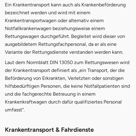
1.
Krankentransport & Fahrdienste
Ein Krankentransport kann auch als Krankenbeförderung
bezeichnet werden und wird mit einem
2.
Kostenübernahme der Krankenkasse
Krankentransportwagen oder alternativ einem
Notfallkrankenwagen beziehungsweise einem
3.
Kostenübernahme der Rentenversicherung
Rettungswagen durchgeführt. Begleitet wird dieser von
4.
Kostenübernahme der Pflegekasse
ausgebildetem Rettungsfachpersonal, da er als eine
Variante der Rettungsdienste verstanden werden kann.
Laut dem Normblatt DIN 13050 zum Rettungswesen wird
der Krankentransport definiert als „ein Transport, der die
Beförderung von Erkrankten, Verletzten oder sonstigen
hilfsbedürftigen Personen, die keine Notfallpatienten sind
und die fachgerechte Betreuung in einem
Krankenkraftwagen durch dafür qualifiziertes Personal
umfasst“.
Krankentransport & Fahrdienste