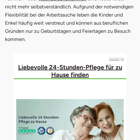
2.
Teilstationäre Pflege
nicht mehr selbstverständlich. Aufgrund der notwendigen
Flexibilität bei der Arbeitssuche leben die Kinder und
3.
Stationäre Pflege
Enkel häufig weit verstreut und können aus beruflichen
4.
Vor- & Nachteile im Überblick
Gründen nur zu Geburtstagen und Feiertagen zu Besuch
kommen.
Anzeige
Liebevolle 24-Stunden-Pflege für zu
Hause finden