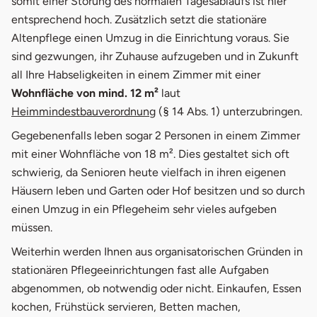
somit einer Störung des normalen Tagesablaufs ist hier
entsprechend hoch. Zusätzlich setzt die stationäre
Altenpflege einen Umzug in die Einrichtung voraus. Sie
sind gezwungen, ihr Zuhause aufzugeben und in Zukunft
all Ihre Habseligkeiten in einem Zimmer mit einer
Wohnfläche von mind. 12 m²
laut
öffnet in neuem Fenster
Heimmindestbauverordnung
(§ 14 Abs. 1) unterzubringen.
Gegebenenfalls leben sogar 2 Personen in einem Zimmer
mit einer Wohnfläche von 18 m². Dies gestaltet sich oft
schwierig, da Senioren heute vielfach in ihren eigenen
Häusern leben und Garten oder Hof besitzen und so durch
einen Umzug in ein Pflegeheim sehr vieles aufgeben
müssen.
Weiterhin werden Ihnen aus organisatorischen Gründen in
stationären Pflegeeinrichtungen fast alle Aufgaben
abgenommen, ob notwendig oder nicht. Einkaufen, Essen
kochen, Frühstück servieren, Betten machen,