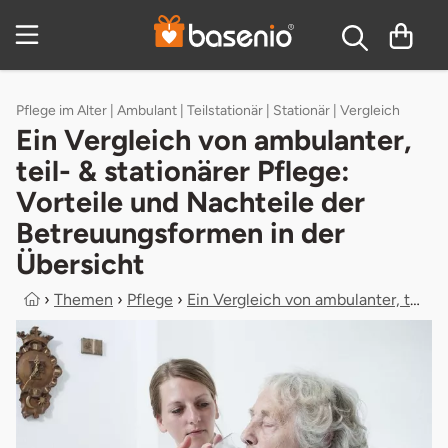
Zum Hauptinhalt springen
Inhaltsverzeichnis
Pflege im Alter | Ambulant | Teilstationär | Stationär | Vergleich
Ein Vergleich von ambulanter,
teil- & stationärer Pflege:
Vorteile und Nachteile der
Betreuungsformen in der
Übersicht
›
Themen
›
Pflege
›
Ein Vergleich von ambulanter, teil-...