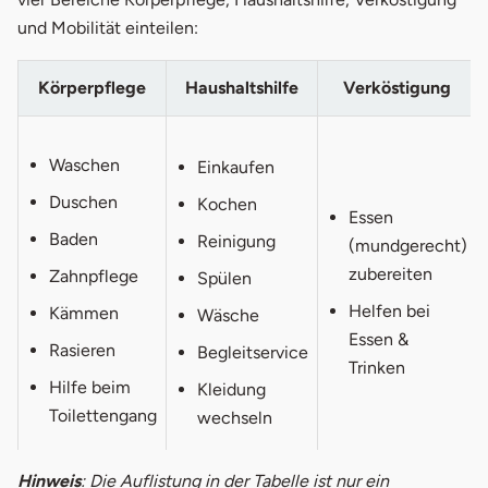
und Mobilität einteilen:
Körperpflege
Haushaltshilfe
Verköstigung
Waschen
Einkaufen
Duschen
Kochen
Essen
Baden
Reinigung
(mundgerecht)
zubereiten
Zahnpflege
Spülen
Helfen bei
Kämmen
Wäsche
Essen &
Rasieren
Begleitservice
Trinken
Hilfe beim
Kleidung
Toilettengang
wechseln
Hinweis
: Die Auflistung in der Tabelle ist nur ein