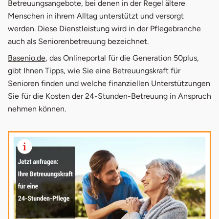
Betreuungsangebote, bei denen in der Regel ältere
2.
24 Stunden Pflege für zu Hause
Menschen in ihrem Alltag unterstützt und versorgt
werden. Diese Dienstleistung wird in der Pflegebranche
3.
Vermittlung 24 Stunden Pflege
auch als Seniorenbetreuung bezeichnet.
3.1
24 Stunden Pflege Agentur / Entsendemodell
öffnet in neuem Fenster
Basenio.de
, das Onlineportal für die Generation 50plus,
gibt Ihnen Tipps, wie Sie eine Betreuungskraft für
3.2
24 Stunden Pflege ohne Agentur
Senioren finden und welche finanziellen Unterstützungen
4.
Kosten & Kostenübernahme
Sie für die Kosten der 24-Stunden-Betreuung in Anspruch
nehmen können.
5.
Testsieger
6.
Unsere Empfehlungen