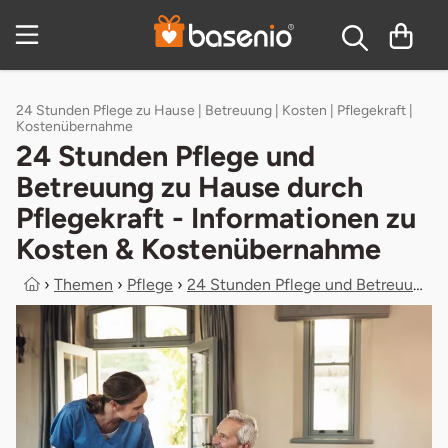
Zum Hauptinhalt springen
Inhaltsverzeichnis
24 Stunden Pflege zu Hause | Betreuung | Kosten | Pflegekraft |
Kostenübernahme
24 Stunden Pflege und
Betreuung zu Hause durch
Pflegekraft - Informationen zu
Kosten & Kostenübernahme
›
Themen
›
Pflege
›
24 Stunden Pflege und Betreuung zu ...