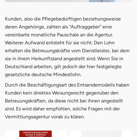
öffnet in neuem Fenster
Redaktion
Kunden, also die Pflegebedürftigen beziehungsweise
deren Angehörige, zahlen als “Auftraggeber” eine
0361 / 77 51 95 15
vereinbarte monatliche Pauschale an die Agentur.
s.gottschling@basenio.de
Weiterer Aufwand entsteht für sie nicht. Den Lohn
erhalten die Betreuungskräfte vom Dienstleister, bei dem
sie in ihrem Herkunftsland angestellt sind. Wenn Sie in
Deutschland arbeiten, gilt jedoch der hier festgelegte
gesetzliche deutsche Mindestlohn.
Durch die Beschäftigungsart des Entsendemodells haben
Kunden kein direktes Weisungsrecht gegenüber den
Betreuungskräften, da diese nicht bei ihnen angestellt
sind. Es wird daher empfohlen, solche Fragen mit der
Vermittlungsagentur vorab zu klären.