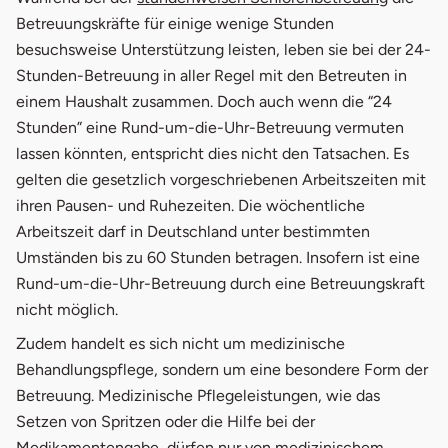
Betreuungskräfte für einige wenige Stunden
besuchsweise Unterstützung leisten, leben sie bei der 24-
E-Mail
Stunden-Betreuung in aller Regel mit den Betreuten in
einem Haushalt zusammen. Doch auch wenn die “24
Telefonnummer (optional)
Stunden” eine Rund-um-die-Uhr-Betreuung vermuten
lassen könnten, entspricht dies nicht den Tatsachen. Es
Nachricht
gelten die gesetzlich vorgeschriebenen Arbeitszeiten mit
ihren Pausen- und Ruhezeiten. Die wöchentliche
Arbeitszeit darf in Deutschland unter bestimmten
Umständen bis zu 60 Stunden betragen. Insofern ist eine
Rund-um-die-Uhr-Betreuung durch eine Betreuungskraft
nicht möglich.
Zudem handelt es sich nicht um medizinische
Behandlungspflege, sondern um eine besondere Form der
Anfrage abschicken
Betreuung. Medizinische Pflegeleistungen, wie das
Ihre Daten sind sicher. Ihre Angaben werden
Setzen von Spritzen oder die Hilfe bei der
ausschließlich zur Bearbeitung Ihres Anliegens
öffnet in neuem
verwendet.
Weitere Informationen zum Datenschutz
Medikamentengabe, dürfen nur von medizinischem