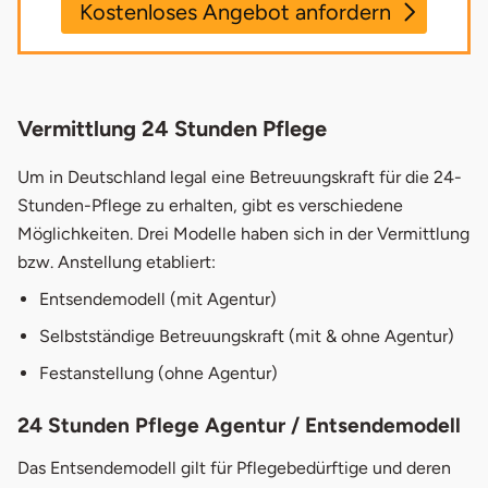
Kostenloses Angebot anfordern
Über basenio.de können Sie ein kostenfreies
und unverbindliches Angebot für eine
Vermittlung 24 Stunden Pflege
Betreuungskraft zur 24-Stunden-Pflege
anfordern. Wenn Sie uns Ihre Kontaktdaten
Um in Deutschland legal eine Betreuungskraft für die 24-
hinterlassen, melden sich unsere Service-
Stunden-Pflege zu erhalten, gibt es verschiedene
Mitarbeiter bei Ihnen zurück und besprechen
Möglichkeiten. Drei Modelle haben sich in der Vermittlung
mit Ihnen persönlich Ihre Fragen sowie ein
bzw. Anstellung etabliert:
mögliches Angebot.
Entsendemodell (mit Agentur)
Selbstständige Betreuungskraft (mit & ohne Agentur)
Name
Festanstellung (ohne Agentur)
E-Mail
24 Stunden Pflege Agentur / Entsendemodell
Das Entsendemodell gilt für Pflegebedürftige und deren
Telefonnummer (optional)