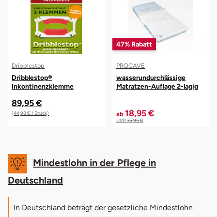
47% Rabatt
Dribblestop
PROCAVE
Dribblestop®
wasserundurchlässige
Inkontinenzklemme
Matratzen-Auflage 2-lagig
89,95 €
18,95 €
(44,98 € / Stück)
ab
UVP
35,95 €
Mindestlohn in der Pflege in
Deutschland
In Deutschland beträgt der gesetzliche Mindestlohn