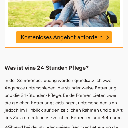
Kostenloses Angebot anfordern
Über basenio.de können Sie ein kostenfreies
und unverbindliches Angebot für eine
Was ist eine 24 Stunden Pflege?
Betreuungskraft zur 24-Stunden-Pflege
anfordern. Wenn Sie uns Ihre Kontaktdaten
In der Seniorenbetreuung werden grundsätzlich zwei
hinterlassen, melden sich unsere Service-
Angebote unterschieden: die stundenweise Betreuung
Mitarbeiter bei Ihnen zurück und besprechen
und die 24-Stunden-Pflege. Beide Formen bieten zwar
mit Ihnen persönlich Ihre Fragen sowie ein
die gleichen Betreuungsleistungen, unterscheiden sich
mögliches Angebot.
jedoch im Hinblick auf den zeitlichen Rahmen und die Art
des Zusammenlebens zwischen Betreuten und Betreuern.
Name
Während bei der
stundenweisen Seniorenbetreuung
die