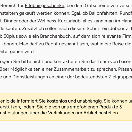
öffnet in neuem Fenster
 Bereich für
Erlebnisgeschenke
, bei dem Gutscheine von vers
nstaltern gekauft werden können. Egal, ob Ballonfahrten, Rundf
t-Dinner oder der Wellness-Kurzurlaub, alles kann man im Ha
de kaufen. Zusätzlich sollen nach diesem Schritt ein Jobportal 
 50plus sowie ein Branchenbuch, auf dem sich relevante Firm
 können. Man darf zu Recht gespannt sein, wohin die Reise die
eiter gehen wird.
ögern Sie bitte nicht und kontaktieren Sie das Team von basen
ber Möglichkeiten einer Zusammenarbeit zu sprechen. Präsen
te und Dienstleistungen an einer der bedeutendsten Zielgruppe
enio.de informiert Sie kostenlos und unabhängig.
Sie können u
erstützen
, indem Sie die von uns empfohlenen Produkte &
nstleistungen über die Verlinkungen im Artikel bestellen.