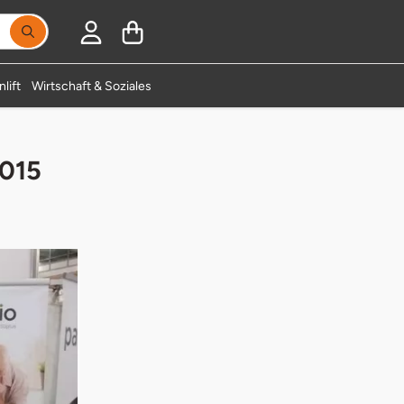
Suchbegriff eingeben, Vorschläge erscheinen während
lift
Wirtschaft & Soziales
2015