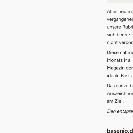
1.
base
Alles neu ma
vergangene
unsere Rubr
sich bereits
nicht verbor
Diese nahme
Monats Mai
Magazin der
ideale Basis
Das ganze ba
Auszeichnung
am Ziel.
Den entspre
basenio.d