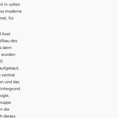
t in vollen
dass moderne
net, für
d Axel
ufbau des
s dann
m Fenster
r wurden
50
 aufgebaut.
 zentral
en und das
intergrund
ogle,
gruppe
n die
h dieses