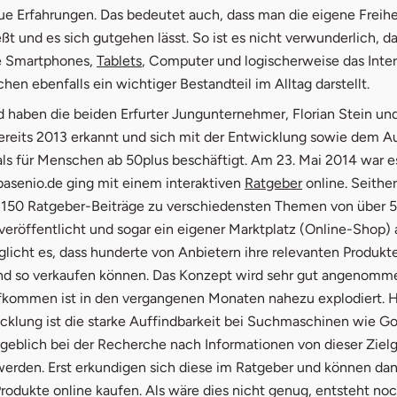
ue Erfahrungen. Das bedeutet auch, dass man die eigene Freihei
t und es sich gutgehen lässt. So ist es nicht verwunderlich, 
öffnet in neuem Fenster
e Smartphones,
Tablets
, Computer und logischerweise das Inter
hen ebenfalls ein wichtiger Bestandteil im Alltag darstellt.
d haben die beiden Erfurter Jungunternehmer, Florian Stein un
ereits 2013 erkannt und sich mit der Entwicklung sowie dem A
als für Menschen ab 50plus beschäftigt. Am 23. Mai 2014 war e
öffnet in neue
basenio.de ging mit einem interaktiven
Ratgeber
online. Seithe
r 150 Ratgeber-Beiträge zu verschiedensten Themen von über 
veröffentlicht und sogar ein eigener Marktplatz (Online-Shop)
licht es, dass hunderte von Anbietern ihre relevanten Produkte
und so verkaufen können. Das Konzept wird sehr gut angenomm
kommen ist in den vergangenen Monaten nahezu explodiert. H
cklung ist die starke Auffindbarkeit bei Suchmaschinen wie Go
eblich bei der Recherche nach Informationen von dieser Ziel
erden. Erst erkundigen sich diese im Ratgeber und können dan
odukte online kaufen. Als wäre dies nicht genug, entsteht noc