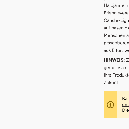
Halbjahr ein
Erlebnisvera
Candle-Ligh
auf basenio.
Menschen ab
präsentieren
aus Erfurt w
HINWEIS:
Z
gemeinsam ü
Ihre Produk
Zukunft.
Bas
unt
Die