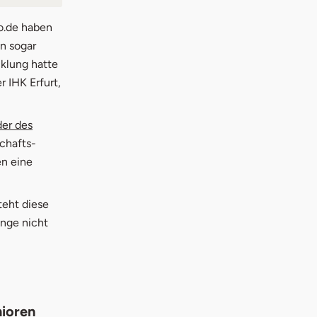
oren
io.de haben
en sogar
cklung hatte
 IHK Erfurt,
er des
schafts-
en eine
teht diese
ange nicht
nioren