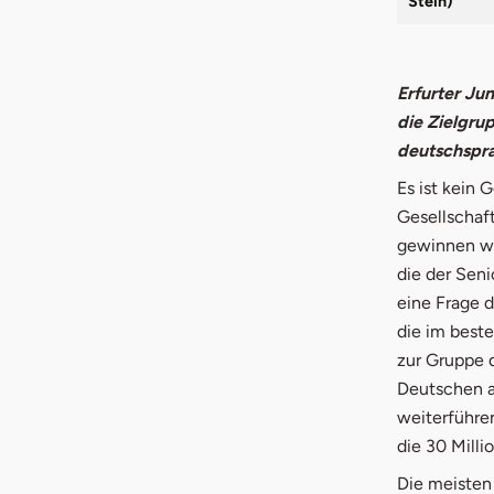
Stein)
Erfurter Ju
die Zielgru
deutschspr
Es ist kein 
Gesellschaf
gewinnen wer
die der Seni
eine Frage 
die im best
zur Gruppe 
Deutschen au
weiterführen
die 30 Mill
Die meisten 