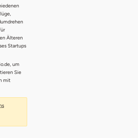
chiedenen
lüge,
ndumdrehen
für
en Älteren
ses Startups
io.de, um
tieren Sie
n mit
ns