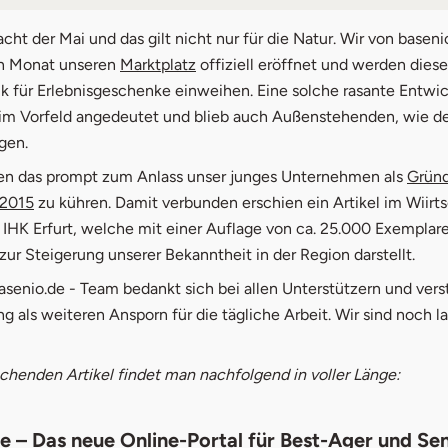
nio.de – Das neue Online-Portal für Best-Ager und Seni
cht der Mai und das gilt nicht nur für die Natur. Wir von basen
öffnet in neuem Fenster
n Monat unseren
Marktplatz
offiziell eröffnet und werden dies
ik für Erlebnisgeschenke einweihen. Eine solche rasante Entwi
 im Vorfeld angedeutet und blieb auch Außenstehenden, wie der
gen.
n das prompt zum Anlass unser junges Unternehmen als
Gründ
öffnet in neuem Fenster
 2015
zu kühren. Damit verbunden erschien ein Artikel im Wiirt
 IHK Erfurt, welche mit einer Auflage von ca. 25.000 Exemplar
 zur Steigerung unserer Bekanntheit in der Region darstellt.
senio.de - Team bedankt sich bei allen Unterstützern und vers
 als weiteren Ansporn für die tägliche Arbeit. Wir sind noch l
chenden Artikel findet man nachfolgend in voller Länge:
e – Das neue Online-Portal für Best-Ager und Se