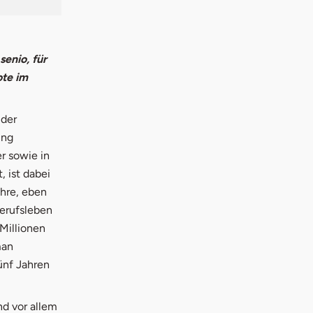
enio, für
ote im
 der
ung
r sowie in
 ist dabei
hre, eben
Berufsleben
Millionen
man
ünf Jahren
nd vor allem