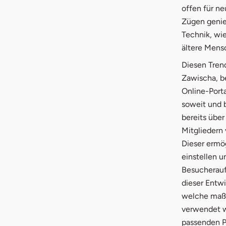
offen für ne
Zügen genieß
Technik, wi
ältere Mensc
Diesen Tren
Zawischa, b
Online-Port
soweit und 
bereits übe
Mitgliedern 
Dieser ermög
einstellen 
Besucherauf
dieser Entwi
welche maßg
verwendet w
passenden Pr