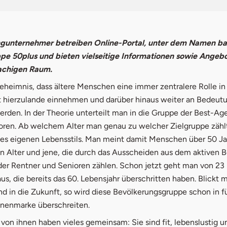
ngunternehmer betreiben Online-Portal, unter dem Namen bas
ppe 50plus und bieten vielseitige Informationen sowie Angeb
achigen Raum.
Geheimnis, dass ältere Menschen eine immer zentralere Rolle in
t hierzulande einnehmen und darüber hinaus weiter an Bedeut
den. In der Theorie unterteilt man in die Gruppe der Best-Age
oren. Ab welchem Alter man genau zu welcher Zielgruppe zählt,
des eigenen Lebensstils. Man meint damit Menschen über 50 Ja
en Alter und jene, die durch das Ausscheiden aus dem aktiven 
der Rentner und Senioren zählen. Schon jetzt geht man von 23 
s, die bereits das 60. Lebensjahr überschritten haben. Blickt 
d in die Zukunft, so wird diese Bevölkerungsgruppe schon in f
ionenmarke überschreiten.
von ihnen haben vieles gemeinsam: Sie sind fit, lebenslustig u