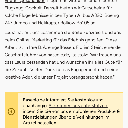
öffnet in neuem Fenster
Erlebnisgeschenken
fliegt man virtuell in einem echten
Flugzeug-Cockpit. Derzeit bieten wir Gutscheine für
öffnet in ne
solche Flugerlebnisse in den Typen
Airbus A320
,
Boeing
öffnet in neuem Fenster
öffnet in neuem F
747 Jumbo
und
Helikopter Bölkow Bo105
an.
Laura hat mit uns zusammen die Seite konzipiert und uns
beim Online-Marketing für das Erlebnis geholfen. Diese
Arbeit ist in Ihre B. A. eingeflossen. Florian Stein, einer der
öffnet in neuem Fenster
Geschäftsführer von
basenio.de
, ist stolz: "Wir freuen uns,
dass Laura bestanden hat und wünschen Ihr alles Gute für
die Zukunft. Vielen Dank für das Engagement und deine
kreative Ader, die unser Projekt vorangebracht haben."
Basenio.de informiert Sie kostenlos und
unabhängig.
Sie können uns unterstützen
,
indem Sie die von uns empfohlenen Produkte &
Dienstleistungen über die Verlinkungen im
Artikel bestellen.