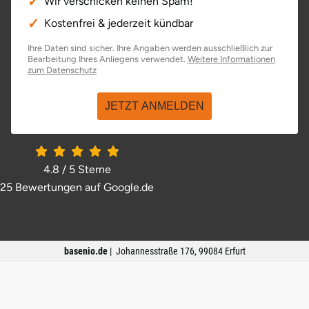
Wir verschicken keinen Spam!
Kostenfrei & jederzeit kündbar
Ihre Daten sind sicher. Ihre Angaben werden ausschließlich zur
Bearbeitung Ihres Anliegens verwendet.
Weitere Informationen
öffnet in neuem Fenster
zum Datenschutz
JETZT ANMELDEN
4.8 / 5
Sterne
25 Bewertungen auf Google.de
öffnet in neuem Fenster
basenio.de
|
Johannesstraße 176
,
99084
Erfurt
Kontakt
Impressum
Datenschutz
AGB
Widerrufsrecht
Widerruf erklären
Über uns
Branchenbuch