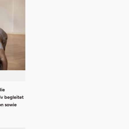
die
v begleitet
on sowie