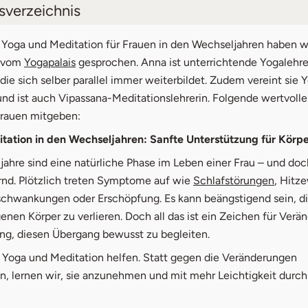
tsverzeichnis
Yoga den Körper in den Wechseljahren unterstützt
oga und Meditation für Frauen in den Wechseljahren haben w
 vom
Yogapalais
gesprochen. Anna ist unterrichtende Yogalehre
tation: Die innere Balance finden
 die sich selber parallel immer weiterbildet. Zudem vereint sie 
und ist auch Vipassana-Meditationslehrerin. Folgende wertvoll
a-Meditation für Selbstliebe und Gelassenheit
rauen mitgeben:
ufstellen & Online Recherche
tation in den Wechseljahren: Sanfte Unterstützung für Körpe
bote für Frauen in den Wechseljahren
ahre sind eine natürliche Phase im Leben einer Frau – und doc
rnd. Plötzlich treten Symptome auf wie
Schlafstörungen
, Hitz
hwankungen oder Erschöpfung. Es kann beängstigend sein, di
enen Körper zu verlieren. Doch all das ist ein Zeichen für Verä
ung, diesen Übergang bewusst zu begleiten.
 Yoga und Meditation helfen. Statt gegen die Veränderungen
, lernen wir, sie anzunehmen und mit mehr Leichtigkeit durch 