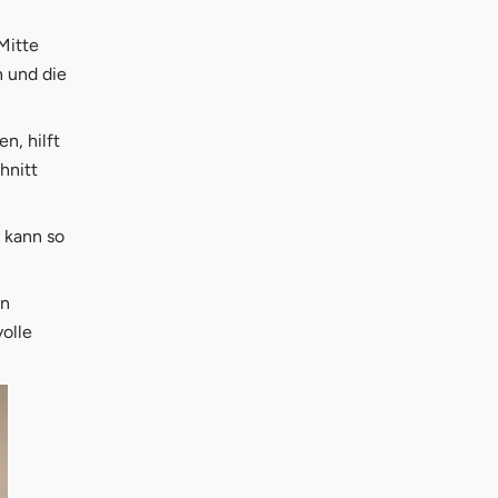
Mitte
n und die
n, hilft
hnitt
 kann so
en
olle