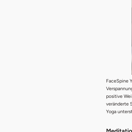
FaceSpine Yo
Verspannunge
positive We
veränderte 
Yoga unterst
Meditatio