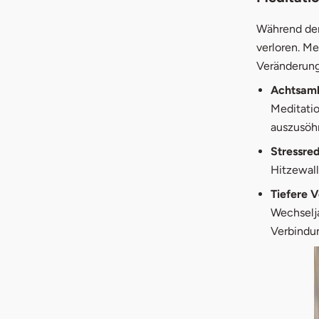
Während der 
verloren. Me
Veränderung
Achtsamk
Meditatio
auszusöh
Stressre
Hitzewall
Tiefere 
Wechselja
Verbindun