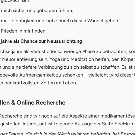
glücklich sein.
 mich sicher und geborgen fühlen.
mit Leichtigkeit und Liebe durch diesen Wandel gehen.
Frieden in mir finden.
jahre als Chance zur Neuausrichtung
chseljahre als Verlust oder schwierige Phase zu betrachten, kö
r Neuorientierung sein. Yoga und Meditation helfen, den Körpe
 und eine tiefere Verbindung zu sich selbst zu schaffen. Es ist 
liebevolle Aufmerksamkeit zu schenken – vielleicht wird diese
er der kraftvollsten Zeiten im Leben.
llen & Online Recherche
 Recherche sind wir noch auf die Aspekte einer medikamentös
gestoßen. Interessant ist folgende Aussage der Seite
SeeMe-n
der Frauen, die sich in den Wechseljahren befinden, hat Besch