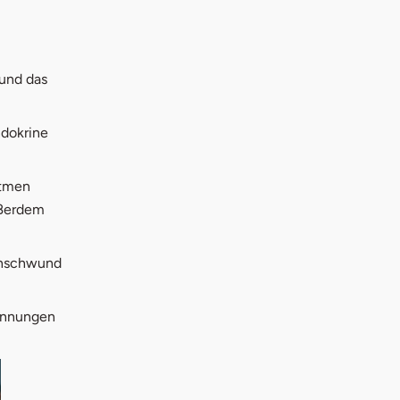
und das
ndokrine
Atmen
ußerdem
enschwund
pannungen