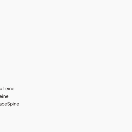
uf eine
eine
FaceSpine