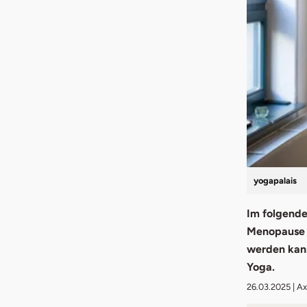
yogapalais
Im folgende
Menopause b
werden kann
Yoga.
26.03.2025
| A