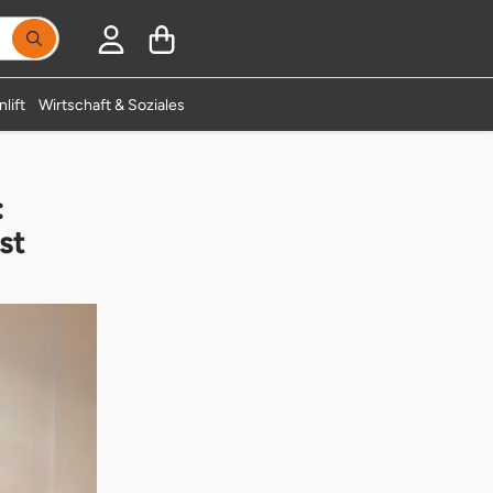
lift
Wirtschaft & Soziales
:
st