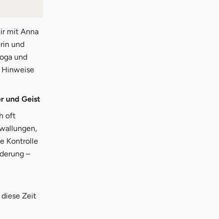
ir mit Anna
rin und
Yoga und
e Hinweise
r und Geist
h oft
ewallungen,
e Kontrolle
nderung –
diese Zeit