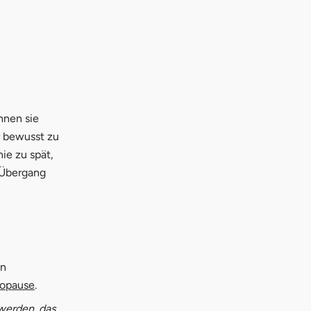
nnen sie
r bewusst zu
nie zu spät,
r Übergang
en
opause
.
werden. das