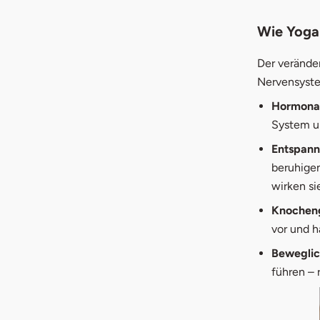
Wie Yoga 
Der verände
Nervensyste
Hormona
System u
Entspann
beruhige
wirken si
Knocheng
vor und h
Beweglic
führen –