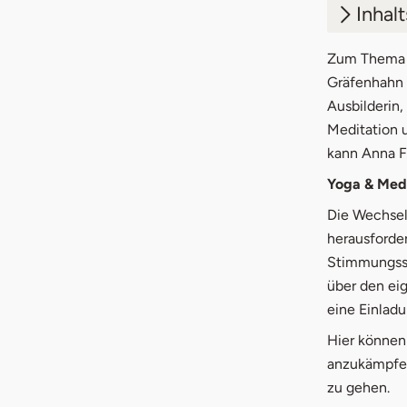
Inhal
1.
Wie 
Zum Thema Y
Gräfenhahn
2.
Medi
Ausbilderin,
Meditation 
3.
Mett
kann Anna F
4.
Anla
Yoga & Medi
5.
Ange
Die Wechselj
herausforde
Stimmungssc
über den eig
eine Einlad
Hier können
anzukämpfen
zu gehen.