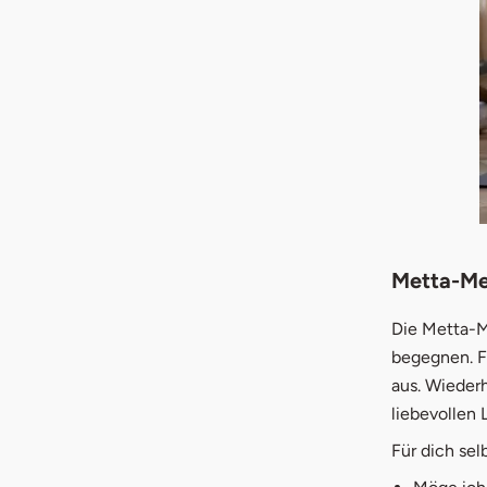
Metta-Med
Die Metta-Me
begegnen. F
aus. Wiederh
liebevollen 
Für dich selb