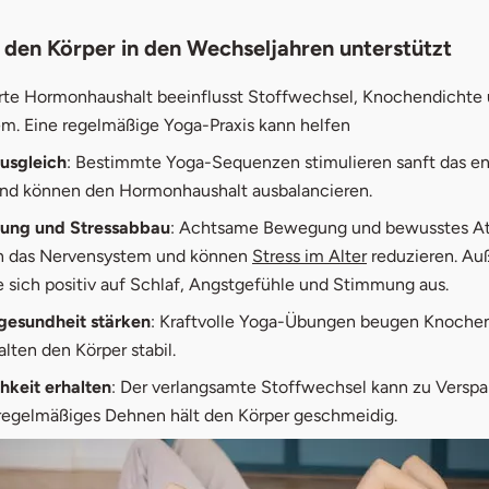
den Körper in den Wechseljahren unterstützt
rte Hormonhaushalt beeinflusst Stoffwechsel, Knochendichte 
m. Eine regelmäßige Yoga-Praxis kann helfen
usgleich
: Bestimmte Yoga-Sequenzen stimulieren sanft das e
nd können den Hormonhaushalt ausbalancieren.
ung und Stressabbau
: Achtsame Bewegung und bewusstes 
n das Nervensystem und können
Stress im Alter
reduzieren. A
e sich positiv auf Schlaf, Angstgefühle und Stimmung aus.
esundheit stärken
: Kraftvolle Yoga-Übungen beugen Knoch
alten den Körper stabil.
hkeit erhalten
: Der verlangsamte Stoffwechsel kann zu Vers
 regelmäßiges Dehnen hält den Körper geschmeidig.