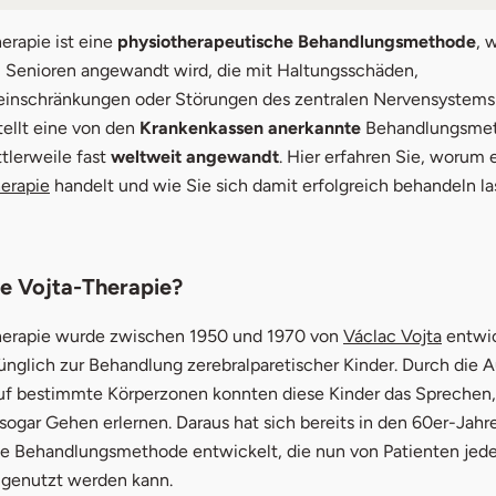
ist die Vojta-Therapie?
erapie ist eine
physiotherapeutische Behandlungsmethode
, 
 Senioren angewandt wird, die mit Haltungsschäden,
welchen Beschwerden hilft die Vojta-Therapie?
nschränkungen oder Störungen des zentralen Nervensystems
tellt eine von den
Krankenkassen anerkannte
Behandlungsmet
chführung und Wirkung
tlerweile fast
weltweit angewandt
. Hier erfahren Sie, worum e
ta Übungen
öffnet in neuem Fenster
erapie
handelt und wie Sie sich damit erfolgreich behandeln l
r Tipp
ie Vojta-Therapie?
öffnet
herapie wurde zwischen 1950 und 1970 von
Václac Vojta
entwic
rünglich zur Behandlung zerebralparetischer Kinder. Durch die
uf bestimmte Körperzonen konnten diese Kinder das Sprechen,
ogar Gehen erlernen. Daraus hat sich bereits in den 60er-Jahr
he Behandlungsmethode entwickelt, die nun von Patienten jede
e genutzt werden kann.