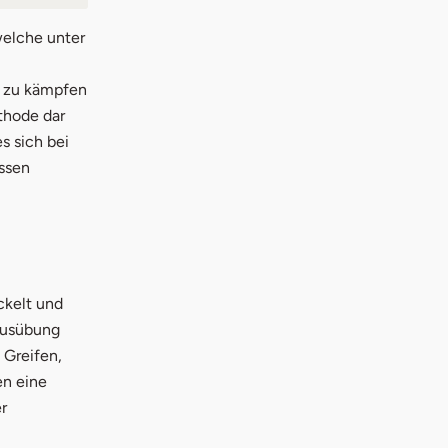
welche unter
 zu kämpfen
hode dar
s sich bei
assen
 in neuem Fenster
kelt und
 Ausübung
 Greifen,
en eine
r