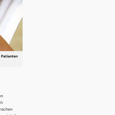
s Patienten
en
ch
enschen