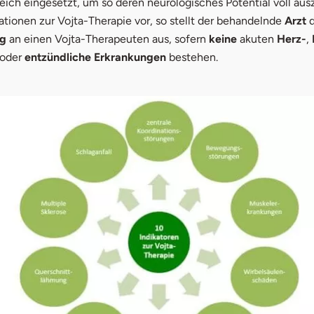
eich eingesetzt, um so deren neurologisches Potential voll au
ationen zur Vojta-Therapie vor, so stellt der behandelnde
Arzt
d
ng
an einen Vojta-Therapeuten aus, sofern
keine
akuten
Herz-
,
oder
entzündliche Erkrankungen
bestehen.