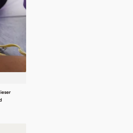
ieser
d