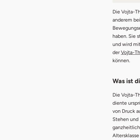
1.
Was 
Die Vojta-Th
anderem bei
2.
Bei 
Bewegungsei
haben. Sie s
3.
Dur
und wird mit
4.
Voj
der
Vojta-Th
können.
5.
Unse
Was ist d
Die Vojta-T
diente ursp
von Druck a
Stehen und s
ganzheitlic
Altersklass