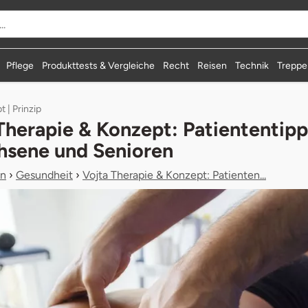
durchsuchen
Pflege
Produkttests & Vergleiche
Recht
Reisen
Technik
Treppen
t | Prinzip
Therapie & Konzept: Patiententipp
hsene und Senioren
n
›
Gesundheit
›
Vojta Therapie & Konzept: Patienten...