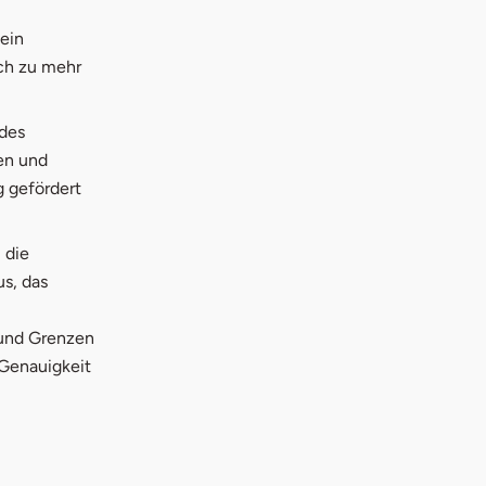
ein
ich zu mehr
 des
en und
g gefördert
 die
s, das
 und Grenzen
 Genauigkeit