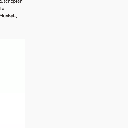
szuschöpfen.
ie
Muskel-
,