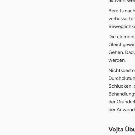
aktiviert we
Bereits nac
verbesserte
Beweglichke
Die element
Gleichgewic
Gehen. Dadur
werden.
Nichtsdestot
Durchblutun
Schlucken, 
Behandlungs
der Grunder
der Anwend
Vojta Üb