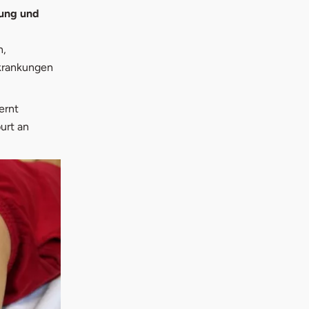
tung und
n,
krankungen
ernt
urt an