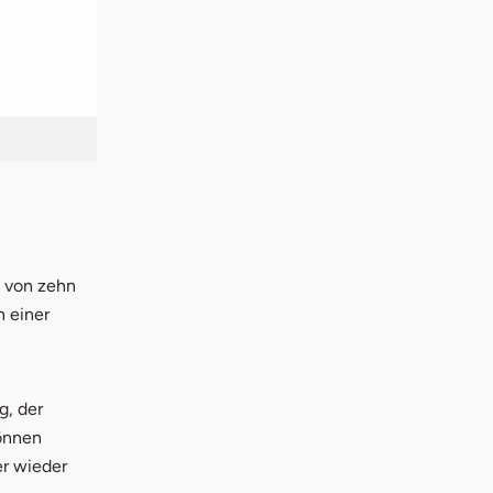
 von zehn
n einer
g, der
önnen
r wieder