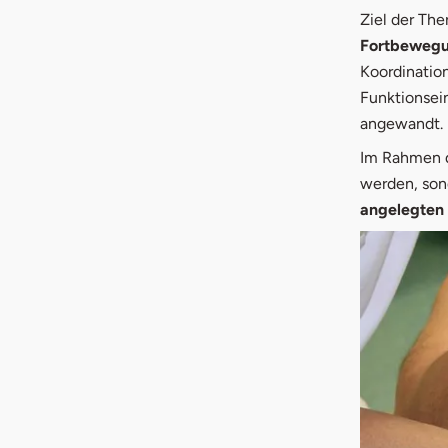
Ziel der The
Fortbeweg
Koordinatio
Funktionsei
angewandt.
Im Rahmen d
werden, son
angelegten