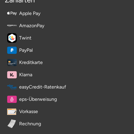
Apple Pay
AmazonPay
Twint
PayPal
Kreditkarte
Klarna
easyCredit-Ratenkauf
eps-Überweisung
Vorkasse
Rechnung