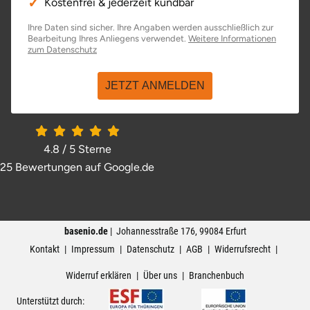
Kostenfrei & jederzeit kündbar
Ihre Daten sind sicher. Ihre Angaben werden ausschließlich zur
Bearbeitung Ihres Anliegens verwendet.
Weitere Informationen
öffnet in neuem Fenster
zum Datenschutz
JETZT ANMELDEN
4.8 / 5
Sterne
25 Bewertungen auf Google.de
öffnet in neuem Fenster
basenio.de
|
Johannesstraße 176
,
99084
Erfurt
Kontakt
Impressum
Datenschutz
AGB
Widerrufsrecht
Widerruf erklären
Über uns
Branchenbuch
Unterstützt durch: