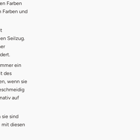
nen Farben
ch Farben und
t
en Seilzug.
ner
dert.
 immer ein
it des
en, wenn sie
geschmeidig
nativ auf
 sie sind
e mit diesen