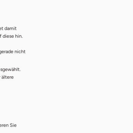
et damit
f diese hin.
gerade nicht
usgewählt.
 ältere
eren Sie