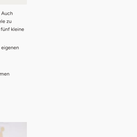
. Auch
ele zu
 fünf kleine
n eigenen
ehmen