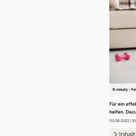
© missty - Fo
Für ein eff
helfen. Daz
03.08.2022
| S
Inhal