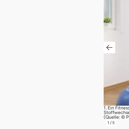
effektives Sportgerät für Zuhause sein. Viele
1. Ein Fitne
pergewicht auf ihr durchgeführt werden.
Stoffwechsel
(Quelle: © 
1
/
5