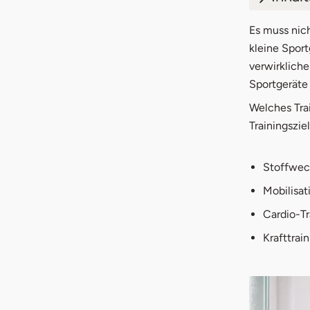
1.
5 Sp
Es muss nich
kleine Sport
1.1
1. 
verwirklich
Sportgeräte 
1.2
2. 
Welches
Tra
1.3
3. 
Trainingszie
1.4
4. 
Stoffwech
1.5
5. 
Mobilisat
Cardio-Tr
Krafttrai