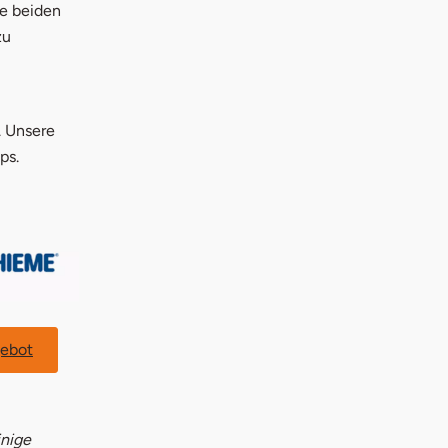
ie beiden
zu
. Unsere
ps.
ebot
inige