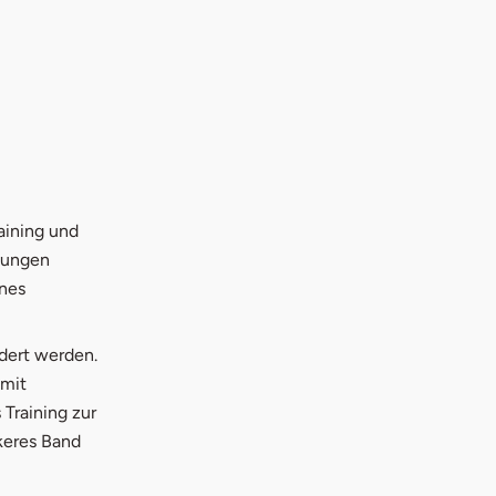
aining und
übungen
ines
ndert werden.
 mit
 Training zur
keres Band