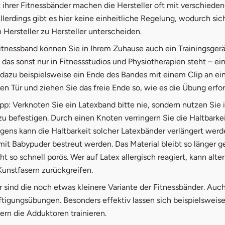
 ihrer Fitnessbänder machen die Hersteller oft mit verschiede
llerdings gibt es hier keine einheitliche Regelung, wodurch si
 Hersteller zu Hersteller unterscheiden.
itnessband können Sie in Ihrem Zuhause auch ein Trainingsgerä
as sonst nur in Fitnessstudios und Physiotherapien steht – ein
 dazu beispielsweise ein Ende des Bandes mit einem Clip an ei
n Tür und ziehen Sie das freie Ende so, wie es die Übung erfor
ipp: Verknoten Sie ein Latexband bitte nie, sondern nutzen Sie
zu befestigen. Durch einen Knoten verringern Sie die Haltbarke
gens kann die Haltbarkeit solcher Latexbänder verlängert werd
mit Babypuder bestreut werden. Das Material bleibt so länger 
ht so schnell porös. Wer auf Latex allergisch reagiert, kann alter
Kunstfasern zurückgreifen.
sind die noch etwas kleinere Variante der Fitnessbänder. Auch
äftigungsübungen. Besonders effektiv lassen sich beispielsweis
rn die Adduktoren trainieren.