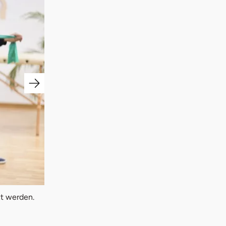
2. Einen Slingtrainer können Sie leicht ab- und abb
zt werden.
allem bei Kräftigungsübungen effektiv. (Quelle: 