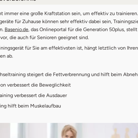
ortgeräte für Zuhause
t immer eine große Kraftstation sein, um effektiv zu trainieren
geräte für Zuhause können sehr effektiv dabei sein, Trainingszi
Fitnessband
en.
Basenio.de
, das Onlineportal für die Generation 50plus, stellt
vor, die auch für Senioren geeignet sind.
Schlingentrainer
iningsgerät
für Sie am effektivsten ist, hängt letztlich von Ihre
Faszienrolle
len ab.
Kugelhantel
seltraining steigert die Fettverbrennung und hilft beim Abn
Trainingsmatte
ion verbessert die Beweglichkeit
aining verbessert die Ausdauer
ning hilft beim Muskelaufbau