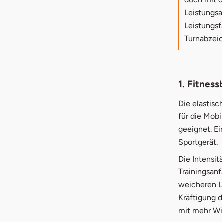
Leistungsa
Leistungsf
Turnabzei
1. Fitnes
Die elastisc
für die Mobi
geeignet. Ei
Sportgerät.
Die Intensit
Trainingsan
weicheren La
Kräftigung 
mit mehr Wi