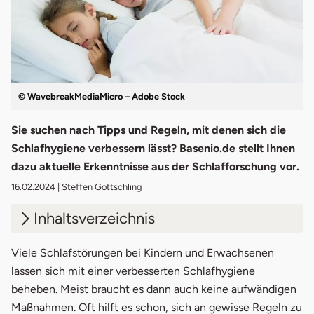
© WavebreakMediaMicro – Adobe Stock
Sie suchen nach Tipps und Regeln, mit denen sich die
Schlafhygiene verbessern lässt? Basenio.de stellt Ihnen
dazu aktuelle Erkenntnisse aus der Schlafforschung vor.
16.02.2024
| Steffen Gottschling
Inhaltsverzeichnis
1.
Schlafhygiene - Regeln & Tipps
Viele Schlafstörungen bei Kindern und Erwachsenen
lassen sich mit einer verbesserten Schlafhygiene
1.1
Raumtemperatur im Schlafzimmer
beheben. Meist braucht es dann auch keine aufwändigen
Maßnahmen. Oft hilft es schon, sich an gewisse Regeln zu
1.2
Raumduft für Schlaf