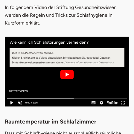
In folgendem Video der Stiftung Gesundheitswissen
werden die Regeln und Tricks zur Schlafhygiene in
Kurzform erklärt.
Wie kann ich Schlafstörungen vermeiden?
Dies ist ein Platzhalter von Youtube.
Klicken Sie hier, um das Video abzuspielen.
Bitte beachten Sie, dass dabei Daten an
öffnet in neuem 
Drittanbieter weitergegeben werden können.
Weitere Informationen zum Datenschutz
Raumtemperatur im Schlafzimmer
Dass mit Schlafhygiene nicht ausschließlich räumliche