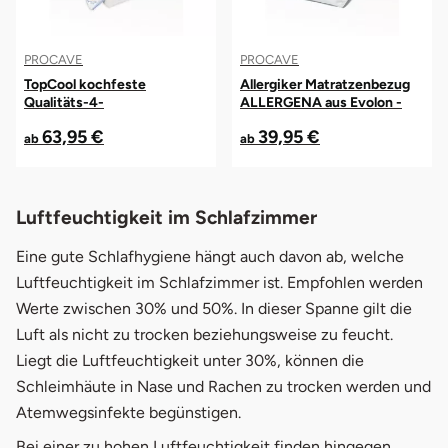
PROCAVE
PROCAVE
TopCool kochfeste
Allergiker Matratzenbezug
Qualitäts-4-
ALLERGENA aus Evolon -
Jahreszeitendecke mit
Anti Milben Encasing
63,95 €
39,95 €
Druckknöpfen
ab
ab
Luftfeuchtigkeit im Schlafzimmer
Eine gute Schlafhygiene hängt auch davon ab, welche
Luftfeuchtigkeit im Schlafzimmer ist. Empfohlen werden
Werte zwischen 30% und 50%. In dieser Spanne gilt die
Luft als nicht zu trocken beziehungsweise zu feucht.
Liegt die Luftfeuchtigkeit unter 30%, können die
Schleimhäute in Nase und Rachen zu trocken werden und
Atemwegsinfekte begünstigen.
Bei einer zu hohen Luftfeuchtigkeit finden hingegen