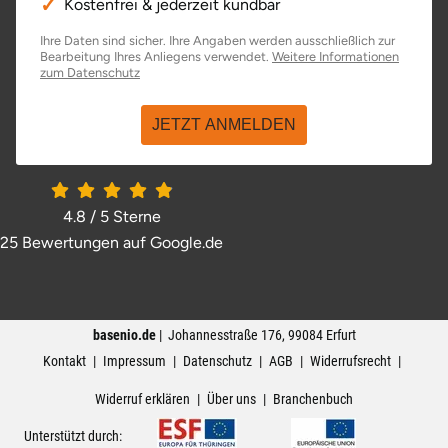
Kostenfrei & jederzeit kündbar
Ihre Daten sind sicher. Ihre Angaben werden ausschließlich zur
Bearbeitung Ihres Anliegens verwendet.
Weitere Informationen
öffnet in neuem Fenster
zum Datenschutz
JETZT ANMELDEN
4.8 / 5
Sterne
25 Bewertungen auf Google.de
öffnet in neuem Fenster
basenio.de
|
Johannesstraße 176
,
99084
Erfurt
Kontakt
Impressum
Datenschutz
AGB
Widerrufsrecht
Widerruf erklären
Über uns
Branchenbuch
Unterstützt durch: