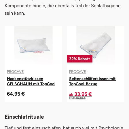
Komponente hinein, die ebenfalls Teil der Schlafhygiene
sein kann.
32% Rabatt
PROCAVE
PROCAVE
Nackenstützkissen
Seitenschläferkissen mit
GELSCHAUM mit TopCool
TopCool-Bezug
Kissenbezug
64,95 €
33,95 €
ab
UVP
49,95 €
Einschlafrituale
Tief und fest einzuschlafen, hat auch viel mit Psychologie