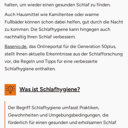
halten, um wieder einen gesunden Schlaf zu finden.
1.3
Luftfeuchtigkeit im Schlafzimmer
Auch Hausmittel wie Kamillentee oder warme
Fußbäder können schon dabei helfen, gut durch die Nacht
1.4
Handy & Fernseher
zu kommen. Die Schlafhygiene kann hingegen auch
1.5
Einschlafrituale
nachhaltig Ihren Schlaf verbessern.
Basenio.de
, das Onlineportal für die Generation 50plus,
1.6
Schlafzimmer abdunkeln
stellt Ihnen aktuelle Erkenntnisse aus der Schlafforschung
2.
Was hilft bei Schlafproblemen?
vor, die Regeln und Tipps für eine verbesserte
Schlafhygiene enthalten.
Was ist Schlafhygiene?
Der Begriff Schlafhygiene umfasst Praktiken,
Gewohnheiten und Umgebungsbedingungen, die
förderlich für einen gesunden und erholsamen Schlaf