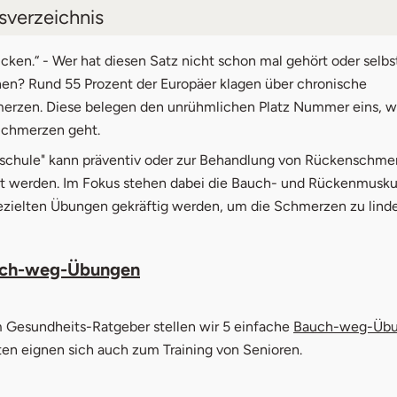
tsverzeichnis
tenübernahme durch Krankenkasse
cken.“ - Wer hat diesen Satz nicht schon mal gehört oder selbs
en? Rund 55 Prozent der Europäer klagen über chronische
achen für Rückenschmerzen
rzen. Diese belegen den unrühmlichen Platz Nummer eins, 
 Schmerzen geht.
ngen gegen Rückenschmerzen
schule" kann präventiv oder zur Behandlung von Rückenschme
t werden. Im Fokus stehen dabei die Bauch- und Rückenmuskul
gezielten Übungen gekräftig werden, um die Schmerzen zu linde
ch-weg-Übungen
 Gesundheits-Ratgeber stellen wir 5 einfache
Bauch-weg-Üb
ten eignen sich auch zum Training von Senioren.