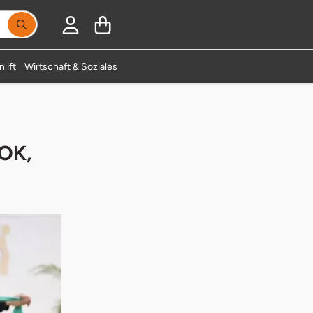
lift
Wirtschaft & Soziales
AOK,