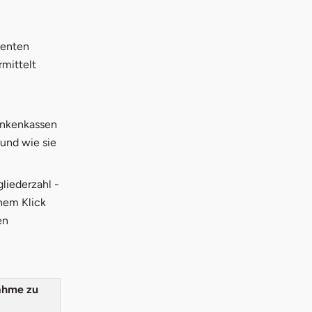
ienten
rmittelt
rankenkassen
und wie sie
liederzahl -
nem Klick
en
ahme zu