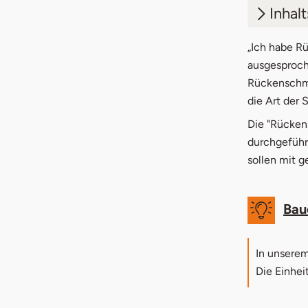
Inhal
1.
Kos
„Ich habe Rü
ausgesproch
2.
Urs
Rückenschme
die Art der
3.
Übu
Die "Rücken
durchgeführ
sollen mit 
Bau
In unserem
Die Einhei