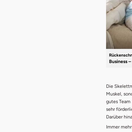
Rückenschm
Business 
Die Skelett
Muskel, son
gutes Team 
sehr förder
Darüber hina
Immer mehr 