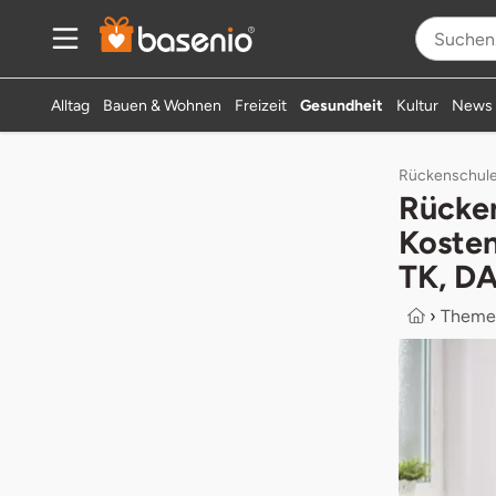
Alltag
Bauen & Wohnen
Freizeit
Gesundheit
Kultur
News
Rückenschule 
Rücken
Koste
TK, DA
›
Theme