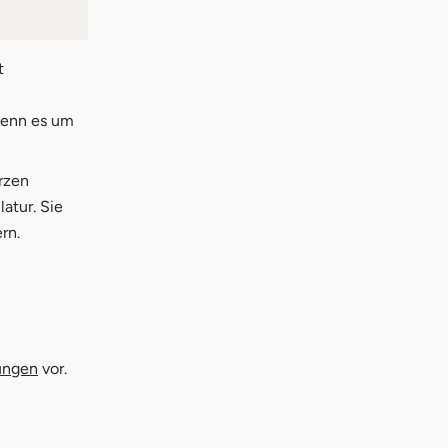
t
wenn es um
rzen
atur. Sie
rn.
ungen
vor.