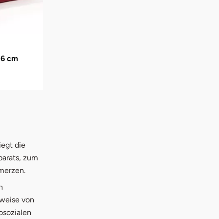
 6 cm
egt die
parats, zum
merzen.
n
sweise von
osozialen