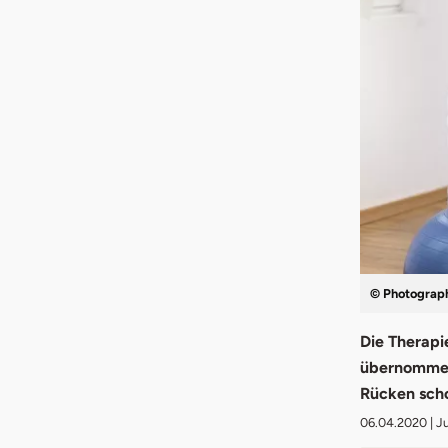
© Photograph
Die Therapi
übernommen 
Rücken scho
06.04.2020
| J