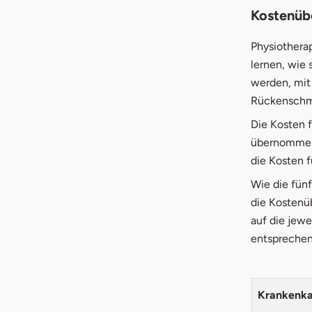
Kostenüb
Physiothera
lernen, wie 
werden, mit 
Rückenschm
Die Kosten 
übernommen.
die Kosten 
Wie die fün
die Kostenü
auf die jew
entsprechen
Krankenka