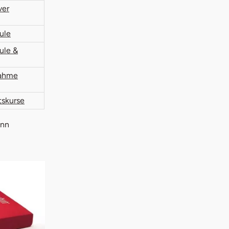
ver
ule
ule &
nahme
skurse
ann