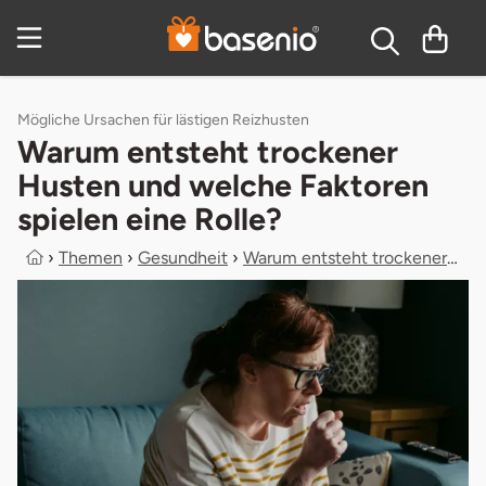
Zum Hauptinhalt springen
Inhaltsverzeichnis
Mögliche Ursachen für lästigen Reizhusten
Warum entsteht trockener
Husten und welche Faktoren
spielen eine Rolle?
›
Themen
›
Gesundheit
›
Warum entsteht trockener Husten und...