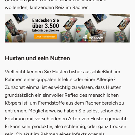
wollenden, kratzenden Reiz im Rachen.
2.3
Sinusitis
2.4
Allergien
2.5
Äußere Reize
3.
Abklärung ist wichtig
Husten und sein Nutzen
4.
Quellen
Vielleicht kennen Sie Husten bisher ausschließlich im
Rahmen eines grippalen Infekts oder einer Allergie?
Zunächst einmal ist es wichtig zu wissen, dass Husten
grundsätzlich ein sinnvoller Reflex des menschlichen
Körpers ist, um Fremdstoffe aus dem Rachenbereich zu
entfernen. Möglicherweise haben Sie selbst schon die
Erfahrung mit verschiedenen Arten von Husten gemacht:
Er kann sehr produktiv, also schleimig, oder ganz trocken
sein. Ob akut im Rahmen eines Infekts oder als