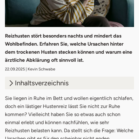
Reizhusten stört besonders nachts und mindert das
Wohlbefinden. Erfahren Sie, welche Ursachen hinter
dem trockenen Husten stecken können und warum eine
ärztliche Abklärung oft sinnvoll ist.
22.09.2025
| Kevin Schwabe
Inhaltsverzeichnis
1.
Husten und sein Nutzen
Sie liegen in Ruhe im Bett und wollen eigentlich schlafen,
doch ein lästiger Hustenreiz lässt Sie nicht zur Ruhe
2.
Woher kommt Reizhusten?
kommen? Vielleicht haben Sie so etwas auch schon
einmal erlebt und können nachfühlen, wie sehr
2.1
Erkältung
Reizhusten belasten kann. Da stellt sich die Frage: Welche
2.2
Entzündungen der unteren Atemwege
Ursachen gibt es für den scheinbar nicht enden