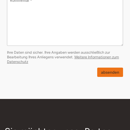
Kommentar
Ihre Daten sind sicher. Ihre Angaben werden ausschließlich zur
Bearbeitung Ihres Anliegens verwendet.
Weitere Informationen zum
öffnet in neuem Fenster
Datenschutz
absenden