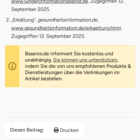
öffnet in neuem Fenste
www.lungeninformationsdienst.de
. Zugegriffen 12.
September 2025.
„Erkältung“.
gesundheitsinformation.de
,
öffnet i
www.gesundheitsinformation.de/erkaeltung.html
.
Zugegriffen 12. September 2025.
Basenio.de informiert Sie kostenlos und
unabhängig.
Sie können uns unterstützen
,
indem Sie die von uns empfohlenen Produkte &
Dienstleistungen über die Verlinkungen im
Artikel bestellen.
Diesen Beitrag:
Drucken