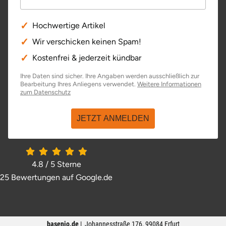
Hochwertige Artikel
Wir verschicken keinen Spam!
Kostenfrei & jederzeit kündbar
Ihre Daten sind sicher. Ihre Angaben werden ausschließlich zur
Bearbeitung Ihres Anliegens verwendet.
Weitere Informationen
öffnet in neuem Fenster
zum Datenschutz
JETZT ANMELDEN
4.8 / 5
Sterne
25 Bewertungen auf Google.de
öffnet in neuem Fenster
basenio.de
|
Johannesstraße 176
,
99084
Erfurt