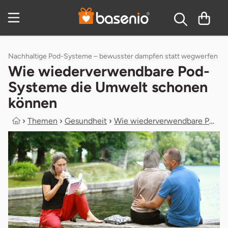
Zum Hauptinhalt springen
Inhaltsverzeichnis
Nachhaltige Pod-Systeme – bewusster dampfen statt wegwerfen
Wie wiederverwendbare Pod-
Systeme die Umwelt schonen
können
›
Themen
›
Gesundheit
›
Wie wiederverwendbare Pod-Systeme d...