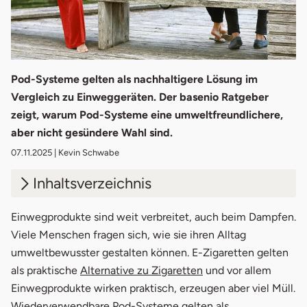
Pod-Systeme gelten als nachhaltigere Lösung im
Vergleich zu Einweggeräten. Der basenio Ratgeber
zeigt, warum Pod-Systeme eine umweltfreundlichere,
aber nicht gesündere Wahl sind.
07.11.2025
| Kevin Schwabe
Inhaltsverzeichnis
1.
Einweggeräte im Alltag
Einwegprodukte sind weit verbreitet, auch beim Dampfen.
Viele Menschen fragen sich, wie sie ihren Alltag
2.
Pod-Systeme als nachhaltigere Wahl
umweltbewusster gestalten können. E-Zigaretten gelten
als praktische
Alternative zu Zigaretten
und vor allem
3.
Grenzen nachhaltiger Pod-Systeme
Einwegprodukte wirken praktisch, erzeugen aber viel Müll.
4.
Fazit: Weniger Abfall, mehr Bewusstsein
Wiederverwendbare Pod-Systeme gelten als