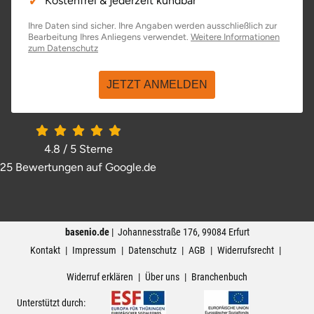
Kostenfrei & jederzeit kündbar
Ihre Daten sind sicher. Ihre Angaben werden ausschließlich zur
Bearbeitung Ihres Anliegens verwendet.
Weitere Informationen
öffnet in neuem Fenster
zum Datenschutz
JETZT ANMELDEN
4.8 / 5
Sterne
25 Bewertungen auf Google.de
öffnet in neuem Fenster
basenio.de
|
Johannesstraße 176
,
99084
Erfurt
Kontakt
Impressum
Datenschutz
AGB
Widerrufsrecht
Widerruf erklären
Über uns
Branchenbuch
Unterstützt durch: