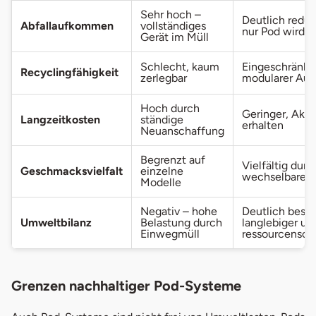
Sehr hoch –
Deutlich reduz
Abfallaufkommen
vollständiges
nur Pod wird e
Gerät im Müll
Schlecht, kaum
Eingeschränkt,
Recyclingfähigkeit
zerlegbar
modularer Auf
Hoch durch
Geringer, Akku
Langzeitkosten
ständige
erhalten
Neuanschaffung
Begrenzt auf
Vielfältig durc
Geschmacksvielfalt
einzelne
wechselbare P
Modelle
Negativ – hohe
Deutlich besse
Umweltbilanz
Belastung durch
langlebiger un
Einwegmüll
ressourcensc
Grenzen nachhaltiger Pod-Systeme