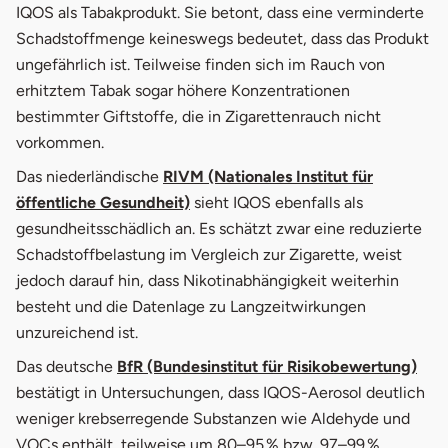
IQOS als Tabakprodukt. Sie betont, dass eine verminderte
Schadstoffmenge keineswegs bedeutet, dass das Produkt
ungefährlich ist. Teilweise finden sich im Rauch von
erhitztem Tabak sogar höhere Konzentrationen
bestimmter Giftstoffe, die in Zigarettenrauch nicht
vorkommen.
Das niederländische
RIVM (Nationales Institut für
öffnet in neuem Fenster
öffentliche Gesundheit)
sieht IQOS ebenfalls als
gesundheitsschädlich an. Es schätzt zwar eine reduzierte
Schadstoffbelastung im Vergleich zur Zigarette, weist
jedoch darauf hin, dass Nikotinabhängigkeit weiterhin
besteht und die Datenlage zu Langzeitwirkungen
unzureichend ist.
öffn
Das deutsche
BfR (Bundesinstitut für Risikobewertung)
bestätigt in Untersuchungen, dass IQOS-Aerosol deutlich
weniger krebserregende Substanzen wie Aldehyde und
VOCs enthält, teilweise um 80–95 % bzw. 97–99 %