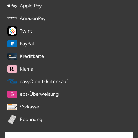
Apple Pay
AmazonPay
Twint
PayPal
Kreditkarte
Klarna
easyCredit-Ratenkauf
eps-Überweisung
Vorkasse
Rechnung