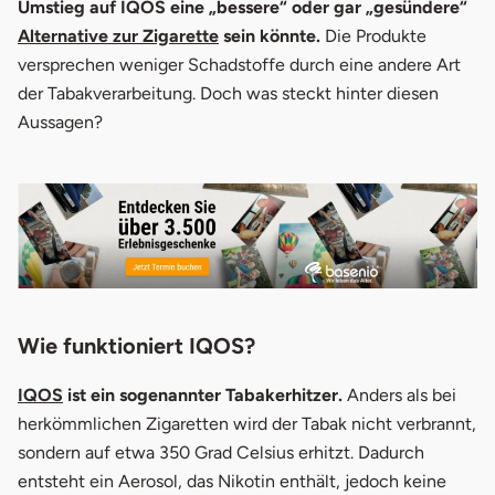
Umstieg auf IQOS eine „bessere“ oder gar „gesündere“
2.
Ist IQOS gesünder als Zigaretten?
Alternative zur Zigarette
sein könnte.
Die Produkte
versprechen weniger Schadstoffe durch eine andere Art
3.
Ist IQOS besser als Zigaretten?
der Tabakverarbeitung. Doch was steckt hinter diesen
4.
Studienlage zu IQOS
Aussagen?
5.
Fazit
Wie funktioniert IQOS?
IQOS
ist ein sogenannter Tabakerhitzer.
Anders als bei
herkömmlichen Zigaretten wird der Tabak nicht verbrannt,
sondern auf etwa 350 Grad Celsius erhitzt. Dadurch
entsteht ein Aerosol, das Nikotin enthält, jedoch keine