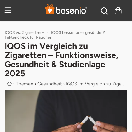
Zum Hauptinhalt springen
Inhaltsverzeichnis
IQOS vs. Zigaretten – Ist IQOS besser oder gesünder?
Faktencheck für Raucher.
IQOS im Vergleich zu
Zigaretten – Funktionsweise,
Gesundheit & Studienlage
2025
›
Themen
›
Gesundheit
›
IQOS im Vergleich zu Zigaretten – F...