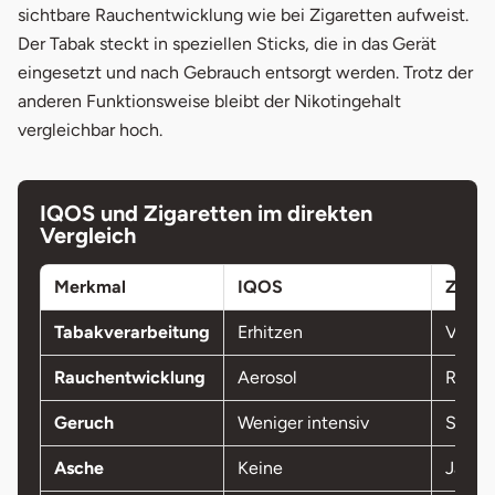
sichtbare Rauchentwicklung wie bei Zigaretten aufweist.
Der Tabak steckt in speziellen Sticks, die in das Gerät
eingesetzt und nach Gebrauch entsorgt werden. Trotz der
anderen Funktionsweise bleibt der Nikotingehalt
vergleichbar hoch.
IQOS und Zigaretten im direkten
Vergleich
Merkmal
IQOS
Zigar
Tabakverarbeitung
Erhitzen
Verbr
Rauchentwicklung
Aerosol
Rauch
Geruch
Weniger intensiv
Stark,
Asche
Keine
Ja