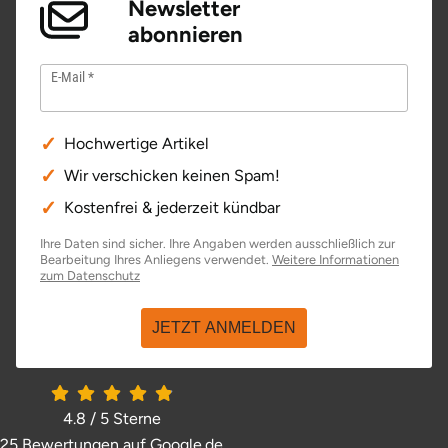
Newsletter
abonnieren
E-Mail
Hochwertige Artikel
Wir verschicken keinen Spam!
Kostenfrei & jederzeit kündbar
Ihre Daten sind sicher. Ihre Angaben werden ausschließlich zur
Bearbeitung Ihres Anliegens verwendet.
Weitere Informationen
öffnet in neuem Fenster
zum Datenschutz
JETZT ANMELDEN
4.8 / 5
Sterne
25 Bewertungen auf Google.de