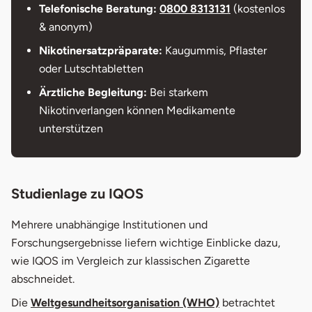
Telefonische Beratung:
0800 8313131
(kostenlos
& anonym)
Nikotinersatzpräparate:
Kaugummis, Pflaster
oder Lutschtabletten
Ärztliche Begleitung:
Bei starkem
Nikotinverlangen können Medikamente
unterstützen
Studienlage zu IQOS
Mehrere unabhängige Institutionen und
Forschungsergebnisse liefern wichtige Einblicke dazu,
wie IQOS im Vergleich zur klassischen Zigarette
abschneidet.
öffnet in neuem F
Die
Weltgesundheitsorganisation (WHO)
betrachtet