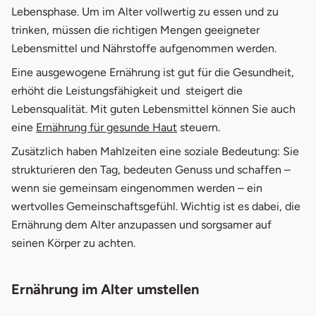
2.
Tipps & Beispiel für Ernährungsplan
Lebensphase. Um im Alter vollwertig zu essen und zu
trinken, müssen die richtigen Mengen geeigneter
3.
Gesunde Kost für Senioren
Lebensmittel und Nährstoffe aufgenommen werden.
4.
Trend: Intuitives Essen
Eine ausgewogene Ernährung ist gut für die Gesundheit,
erhöht die Leistungsfähigkeit und steigert die
5.
Unterernährung im Alter
Lebensqualität. Mit guten Lebensmittel können Sie auch
6.
Ernährung für Diabetiker
eine
Ernährung für gesunde Haut
steuern.
Zusätzlich haben Mahlzeiten eine soziale Bedeutung: Sie
strukturieren den Tag, bedeuten Genuss und schaffen –
wenn sie gemeinsam eingenommen werden – ein
wertvolles Gemeinschaftsgefühl. Wichtig ist es dabei, die
Ernährung dem Alter anzupassen und sorgsamer auf
seinen Körper zu achten.
Ernährung im Alter umstellen