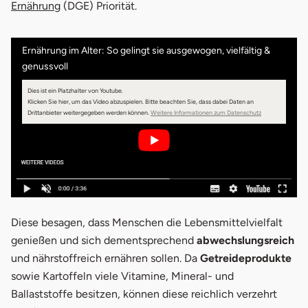
Ernährung
(DGE) Priorität.
Ernährung im Alter: So gelingt sie ausgewogen, vielfältig &
genussvoll
Dies ist ein Platzhalter von Youtube.
Klicken Sie hier, um das Video abzuspielen.
Bitte beachten Sie, dass dabei Daten an
Drittanbieter weitergegeben werden können.
Weitere Informationen zum Datenschutz
Diese besagen, dass Menschen die Lebensmittelvielfalt
genießen und sich dementsprechend
abwechslungsreich
und nährstoffreich ernähren sollen. Da
Getreideprodukte
sowie Kartoffeln viele Vitamine, Mineral- und
Ballaststoffe besitzen, können diese reichlich verzehrt