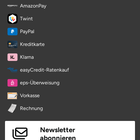
AmazonPay
Twint
PayPal
Kreditkarte
Klarna
easyCredit-Ratenkauf
eps-Überweisung
Vorkasse
Rechnung
Newsletter
abonnieren