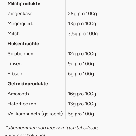
Milchprodukte
Ziegenkäse
28g pro 100g
Magerquark
13g pro 100g
Milch
3,5g pro 100g
Hülsenfrüchte
Sojabohnen
12g pro 100g
Linsen
9g pro 100g
Erbsen
6g pro 100g
Getreideprodukte
Amaranth
16g pro 100g
Haferflocken
13g pro 100g
Vollkornnudeln (gekocht)
5g pro 100g
*übernommen von lebensmittel-tabelle.de,
kalorientabelle,net