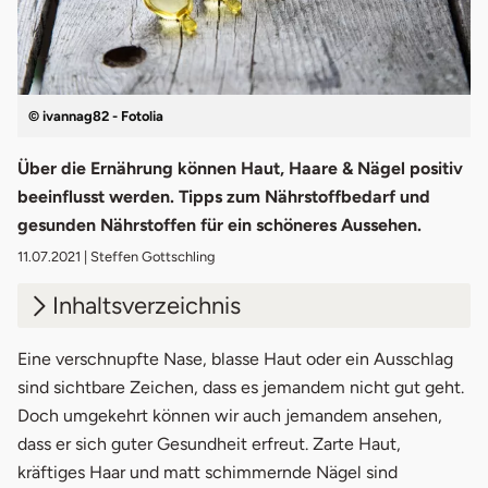
© ivannag82 - Fotolia
Über die Ernährung können Haut, Haare & Nägel positiv
beeinflusst werden. Tipps zum Nährstoffbedarf und
gesunden Nährstoffen für ein schöneres Aussehen.
11.07.2021
| Steffen Gottschling
Inhaltsverzeichnis
1.
Nährstoffe für die Haut
Eine verschnupfte Nase, blasse Haut oder ein Ausschlag
sind sichtbare Zeichen, dass es jemandem nicht gut geht.
2.
Nährstoffe fürs Haar
Doch umgekehrt können wir auch jemandem ansehen,
dass er sich guter Gesundheit erfreut. Zarte Haut,
3.
Nährstoffe für Nägel
kräftiges Haar und matt schimmernde Nägel sind