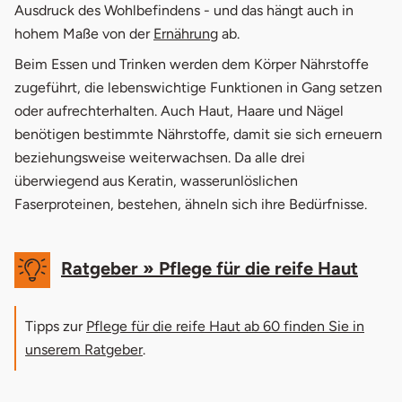
4.
Ernährung im Alter umstellen
Ausdruck des Wohlbefindens - und das hängt auch in
öffnet in neuem Fenster
hohem Maße von der
Ernährung
ab.
5.
Nahrungsmittelbedarf im Alter
Beim Essen und Trinken werden dem Körper Nährstoffe
5.1
Eiweißreiche Nahrungsmittel
zugeführt, die lebenswichtige Funktionen in Gang setzen
oder aufrechterhalten. Auch Haut, Haare und Nägel
5.2
Fettreiche Nahrungsmittel
benötigen bestimmte Nährstoffe, damit sie sich erneuern
beziehungsweise weiterwachsen. Da alle drei
5.3
Mineralstoffe
überwiegend aus Keratin, wasserunlöslichen
6.
Natürliche Nahrungsergänzungsmittel
Faserproteinen, bestehen, ähneln sich ihre Bedürfnisse.
Ratgeber » Pflege für die reife Haut
Tipps zur
Pflege für die reife Haut ab 60 finden Sie in
unserem Ratgeber
.