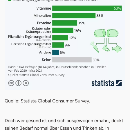
öffnet in neuem Fenster
öffnet in neuem Fe
Quelle:
Statista Global Consumer Survey.
Doch wer gesund ist und sich ausgewogen ernährt, deckt
seinen Bedarf normal über Essen und Trinken ab. In