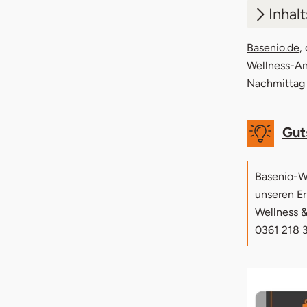
Inhal
1.
Flus
Basenio.de
,
Wellness-Ang
2.
Well
Nachmittag 
3.
Mass
Gut
4.
Salz
5.
Well
Basenio-We
6.
Floa
unseren Er
Wellness &
7.
The
0361 218 