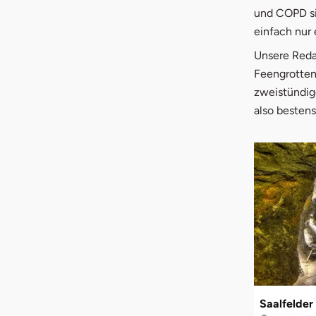
und COPD si
einfach nur
Unsere Reda
Feengrotten
zweistündige
also bestens
Saalfelder