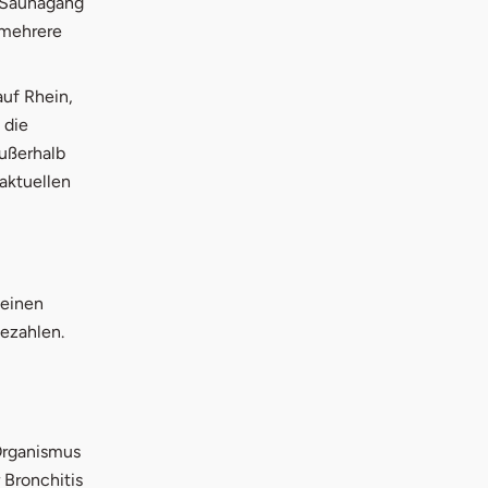
m Saunagang
 mehrere
auf Rhein,
 die
ußerhalb
aktuellen
heinen
bezahlen.
Organismus
Bronchitis