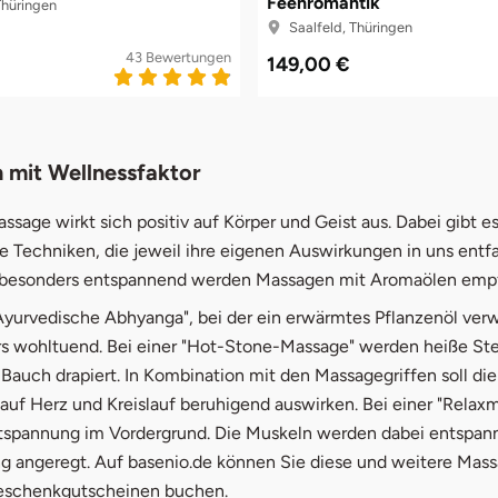
Feenromantik
Thüringen
Saalfeld, Thüringen
43 Bewertungen
149,00 €
 mit Wellnessfaktor
ssage wirkt sich positiv auf Körper und Geist aus. Dabei gibt e
e Techniken, die jeweil ihre eigenen Auswirkungen in uns entf
 besonders entspannend werden Massagen mit Aromaölen emp
"Ayurvedische Abhyanga", bei der ein erwärmtes Pflanzenöl ver
rs wohltuend. Bei einer "Hot-Stone-Massage" werden heiße Ste
auch drapiert. In Kombination mit den Massagegriffen soll die
auf Herz und Kreislauf beruhigend auswirken. Bei einer "Relax
ntspannung im Vordergrund. Die Muskeln werden dabei entspann
g angeregt. Auf basenio.de können Sie diese und weitere Mass
eschenkgutscheinen buchen.