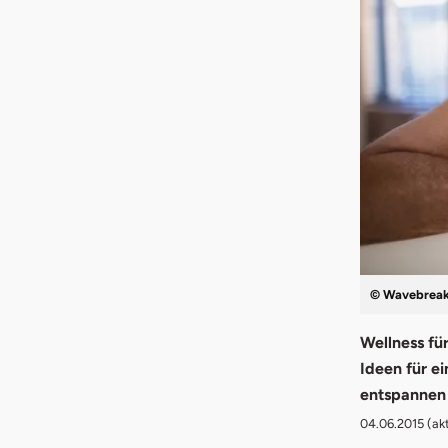
© WavebreakM
Wellness fü
Ideen für e
entspannen
04.06.2015
(akt