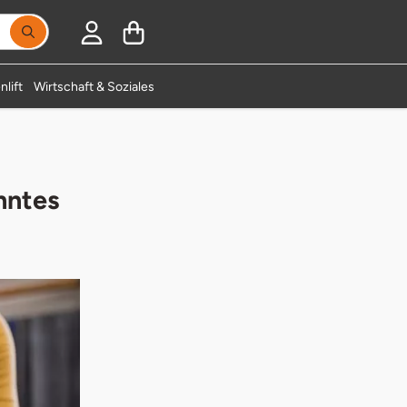
nlift
Wirtschaft & Soziales
nntes