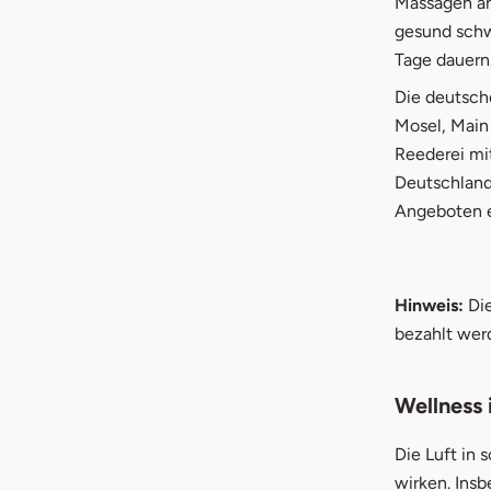
Massagen an
gesund schw
Tage dauern
Die deutsche
Mosel, Main 
Reederei mi
Deutschland
Angeboten e
Hinweis:
Die
bezahlt werd
Wellness 
Die Luft in
wirken. Ins