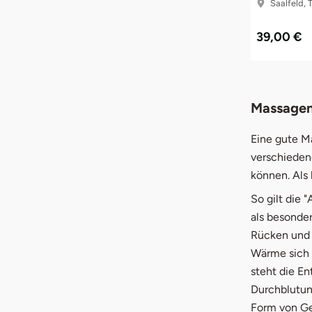
Saalfeld, 
39,00 €
Massagen
Eine gute Ma
verschieden
können. Als
So gilt die 
als besonde
Rücken und B
Wärme sich 
steht die E
Durchblutun
Form von G