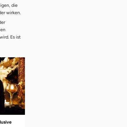
igen, die
er wirken.
der
nen
ird. Es ist
lusive