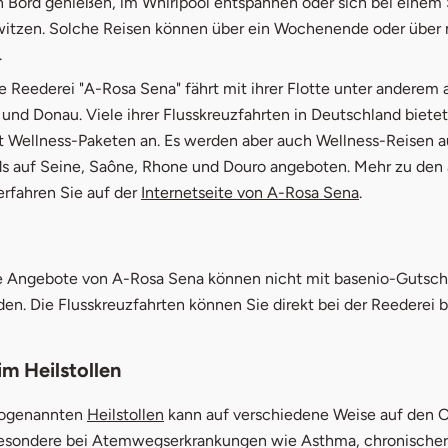
 Bord genießen, im Whirlpool entspannen oder sich bei eine
itzen. Solche Reisen können über ein Wochenende oder über
.
 Reederei "A-Rosa Sena" fährt mit ihrer Flotte unter anderem 
und Donau. Viele ihrer Flusskreuzfahrten in Deutschland bietet
t Wellness-Paketen an. Es werden aber auch Wellness-Reisen a
s auf Seine, Saône, Rhone und Douro angeboten. Mehr zu den 
rfahren Sie auf der
Internetseite von A-Rosa Sena
.
 Angebote von A-Rosa Sena können nicht mit basenio-Gutsc
en. Die Flusskreuzfahrten können Sie direkt bei der Reederei 
im Heilstollen
 sogenannten
Heilstollen
kann auf verschiedene Weise auf den 
besondere bei Atemwegserkrankungen wie Asthma, chronischer 