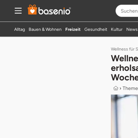
Alltag
Bauen & Wohnen
Freizeit
Gesundheit
Kultur
News
Wellness für 
Wellne
erhols
Woche
›
Theme