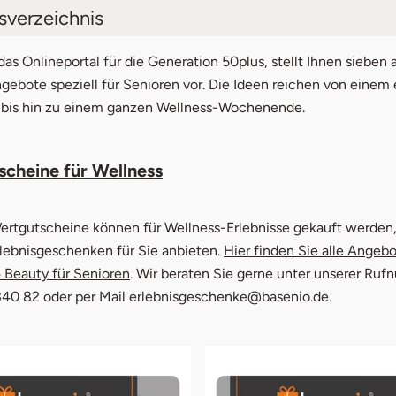
tsverzeichnis
skreuzfahrt mit Wellness
 das Onlineportal für die Generation 50plus, stellt Ihnen siebe
ebote speziell für Senioren vor. Die Ideen reichen von einem 
ness im Heilstollen
bis hin zu einem ganzen Wellness-Wochenende.
agen mit Wellnessfaktor
scheine für Wellness
grotte
ness im Hotel
rtgutscheine können für Wellness-Erlebnisse gekauft werden, 
ting
lebnisgeschenken für Sie anbieten.
Hier finden Sie alle Angebo
 Beauty für Senioren
. Wir beraten Sie gerne unter unserer Ru
rme
340 82 oder per Mail erlebnisgeschenke@basenio.de.