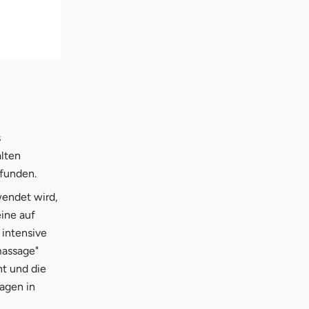
s
alten
funden.
wendet wird,
ine auf
 intensive
massage"
t und die
agen in