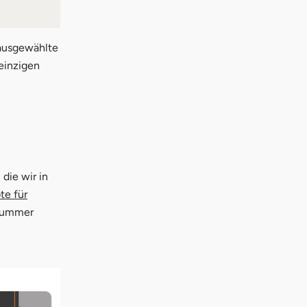
n ausgewählte
einzigen
die wir in
te für
fnummer