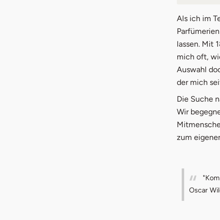
1.
Parf
Als ich im T
Parfümerien
2.
Welc
lassen. Mit
mich oft, w
3.
Par
Auswahl doch
3.1
Faz
der mich sei
Die Suche n
Wir begegne
Mitmenschen
zum eigenen
"Komp
Oscar Wil