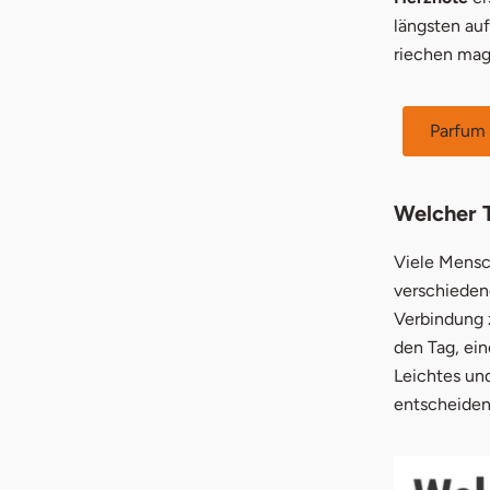
längsten au
riechen mag
Parfum 
Welcher T
Viele Mensc
verschieden
Verbindung 
den Tag, ei
Leichtes un
entscheiden