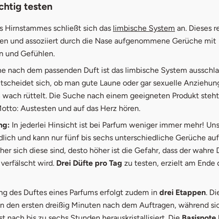
chtig testen
öffnet in ne
s Hirnstammes schließt sich das
limbische System
an. Dieses r
n und assoziiert durch die Nase aufgenommene Gerüche mit
n und Gefühlen.
he nach dem passenden Duft ist das limbische System ausschl
ntscheidet sich, ob man gute Laune oder gar sexuelle Anziehung
wach rüttelt. Die Suche nach einem geeigneten Produkt steht 
otto: Austesten und auf das Herz hören.
ng:
In jederlei Hinsicht ist bei Parfum weniger immer mehr! Uns
dlich und kann nur fünf bis sechs unterschiedliche Gerüche a
er sich diese sind, desto höher ist die Gefahr, dass der wahre 
verfälscht wird.
Drei Düfte pro Tag
zu testen, erzielt am Ende 
ung des Duftes eines Parfums erfolgt zudem in
drei Etappen
. D
 in den ersten dreißig Minuten nach dem Auftragen, während si
st nach bis zu sechs Stunden herauskristallisiert. Die
Basisnote