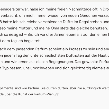
um richtig testen
eenageralter war, habe ich meine freien Nachmittage oft in Dr
 verbracht, um mich immer wieder von neuen Gerüchen verza
her Typ sind Sie?
 18 hatte ich zahlreiche verschiedene Düfte im Regal stehen u
ieso meine Mutter und meine Oma stets das gleiche benutzen,
fum Workshop
 so riesig ist – Bis ich vor drei Jahren ebenfalls auf den einen 
it
t dem täglich begleitet.
ach dem passenden Parfum scheint ein Prozess zu sein und end
n jedem Tag den unterschiedlichsten Duftnoten auf der Haut 
 und wir lernen aus diesen Begegnungen. Das gewählte Parfu
 Typ passen, uns umschweben und sich gleichzeitig niemals a
limente sind wie Parfum. Sie dürfen duften, aber nie aufdringlich werd
de über die Kunst der Parfum-Wahl.