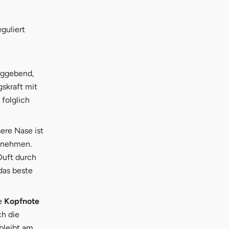
uem Fenster
eguliert
aggebend,
skraft mit
folglich
ere Nase ist
ufnehmen.
Duft durch
das beste
ie
Kopfnote
ch die
bleibt am