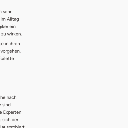
n sehr
 im Alltag
giker ein
 zu wirken.
e in ihren
 vorgehen.
Toilette
uche nach
e sind
ie Experten
 sich der
 ausprobiert