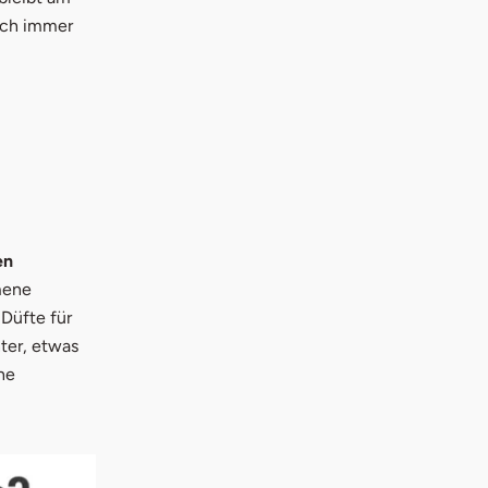
och immer
en
mene
Düfte für
ter, etwas
ine