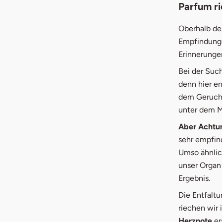
Parfum ri
Oberhalb de
Empfindunge
Erinnerunge
Bei der Suc
denn hier e
dem Geruch 
unter dem M
Aber Achtu
sehr empfin
Umso ähnlich
unser Organ 
Ergebnis.
Die Entfalt
riechen wir
Herznote
er