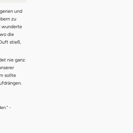
ogerien und
ubern zu
nd wunderte
 wo die
Duft stieß,
et nie ganz.
unserer
m sollte
ufdrängen.
en." -