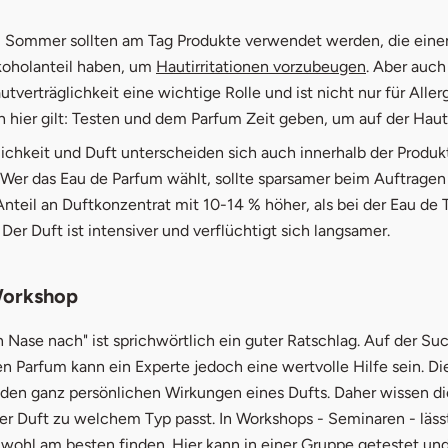
m Sommer sollten am Tag Produkte verwendet werden, die eine
koholanteil haben, um
Hautirritationen vorzubeugen
. Aber auch
autverträglichkeit eine wichtige Rolle und ist nicht nur für Aller
 hier gilt: Testen und dem Parfum Zeit geben, um auf der Haut
ichkeit und Duft unterscheiden sich auch innerhalb der Produkt
 Wer das Eau de Parfum wählt, sollte sparsamer beim Auftragen
 Anteil an Duftkonzentrat mit 10-14 % höher, als bei der Eau de 
Der Duft ist intensiver und verflüchtigt sich langsamer.
Workshop
 Nase nach" ist sprichwörtlich ein guter Ratschlag. Auf der S
n Parfum kann ein Experte jedoch eine wertvolle Hilfe sein. Di
t den ganz persönlichen Wirkungen eines Dufts. Daher wissen d
r Duft zu welchem Typ passt. In Workshops - Seminaren - lässt
wohl am besten finden. Hier kann in einer Gruppe getestet und