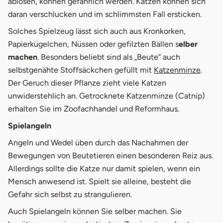
ablösen, können gefährlich werden. Katzen können sich
daran verschlucken und im schlimmsten Fall ersticken.
Solches Spielzeug lässt sich auch aus Kronkorken,
Papierkügelchen, Nüssen oder gefilzten Bällen s
elber
machen
. Besonders beliebt sind als „Beute“ auch
öffnet
selbstgenähte Stoffsäckchen gefüllt mit
Katzenminze
.
Der Geruch dieser Pflanze zieht viele Katzen
unwiderstehlich an. Getrocknete Katzenminze (Catnip)
erhalten Sie im Zoofachhandel und Reformhaus.
Spielangeln
Angeln und Wedel üben durch das Nachahmen der
Bewegungen von Beutetieren einen besonderen Reiz aus.
Allerdings sollte die Katze nur damit spielen, wenn ein
Mensch anwesend ist. Spielt sie alleine, besteht die
Gefahr sich selbst zu strangulieren.
Auch Spielangeln können Sie selber machen. Sie