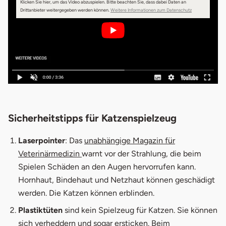
Klicken Sie hier, um das Video abzuspielen.
Bitte beachten Sie, dass dabei Daten an
öffnet in neuem 
Drittanbieter weitergegeben werden können.
Weitere Informationen zum Datenschutz
Sicherheitstipps für Katzenspielzeug
Laserpointer
: Das
unabhängige Magazin für
öffnet in neuem Fenster
Veterinärmedizin
warnt vor der Strahlung, die beim
Spielen Schäden an den Augen hervorrufen kann.
Hornhaut, Bindehaut und Netzhaut können geschädigt
werden. Die Katzen können erblinden.
Plastiktüten
sind kein Spielzeug für Katzen. Sie können
sich verheddern und sogar ersticken. Beim