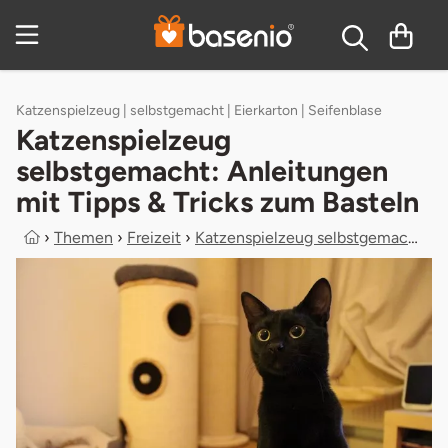
Zum Hauptinhalt springen
Inhaltsverzeichnis
Katzenspielzeug | selbstgemacht | Eierkarton | Seifenblase
Katzenspielzeug
selbstgemacht: Anleitungen
mit Tipps & Tricks zum Basteln
›
Themen
›
Freizeit
›
Katzenspielzeug selbstgemacht: Anle...