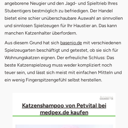
Zweck?
angeborene Neugier und den Jagd- und Spieltrieb Ihres
Stubentigers bestmöglich zu befriedigen. Der Handel
3.
Einfache Spielzeuge zum Selbermachen
bietet eine schier unüberschaubare Auswahl an sinnvollen
4.
Sicherheitstipps für Katzenspielzeug
und sinnlosen Spielzeugen für Ihr Haustier an. Das kann
manchen Katzenhalter überfordern.
5.
Empfehlungen
öffnet in neuem Fenst
Aus diesem Grund hat sich
basenio.de
mit verschiedenen
Spielzeugarten beschäftigt und getestet, ob sie sich für
Wohnungskatzen eignen. Der erfreuliche Schluss: Das
beste Katzenspielzeug muss weder kompliziert noch
teuer sein, und lässt sich meist mit einfachen Mitteln und
ein wenig Fingerspitzengefühl selbst herstellen.
Anzeige
Katzenshampoo von Petvital bei
medpex.de kaufen