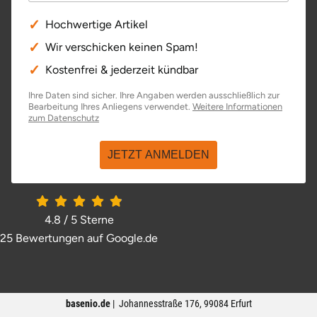
Hochwertige Artikel
Wir verschicken keinen Spam!
Kostenfrei & jederzeit kündbar
Ihre Daten sind sicher. Ihre Angaben werden ausschließlich zur
Bearbeitung Ihres Anliegens verwendet.
Weitere Informationen
öffnet in neuem Fenster
zum Datenschutz
JETZT ANMELDEN
4.8 / 5
Sterne
25 Bewertungen auf Google.de
öffnet in neuem Fenster
basenio.de
|
Johannesstraße 176
,
99084
Erfurt