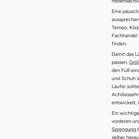
nebensächli
Eine pausch
aussprechen
Tempo, Körpe
Fachhandel 
finden.
Damit das L
passen.
Größ
den Fuß ein
und Schuh se
Läufer sollt
Achillesseh
entwickelt, 
Ein wichtige
vorderen und
Sprengung
b
selber herau