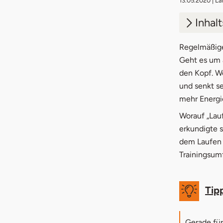
13.05.2020
| La
Inhal
1.
Jogg
Regelmäßige
Geht es um a
2.
Jog
den Kopf. We
und senkt se
3.
Jogg
mehr Energi
4.
Vorb
Worauf „Lauf
erkundigte 
5.
Trai
dem Laufen 
6.
Tipp
Trainingsumf
Tip
Gerade fü