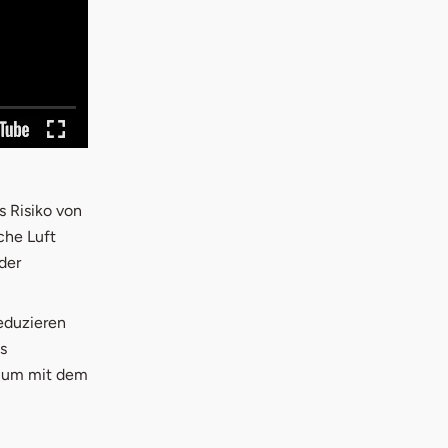
 Risiko von
che Luft
der
eduzieren
s
, um mit dem