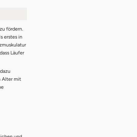
zu fördern.
s erstes in
rzmuskulatur
dass Läufer
 dazu
 Alter mit
he
eichen und