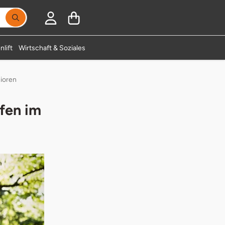
nlift
Wirtschaft & Soziales
nioren
fen im