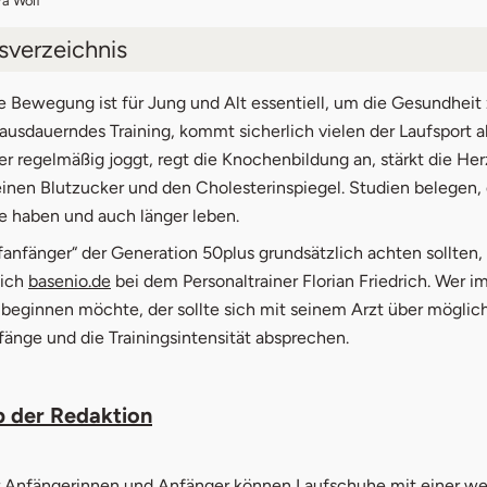
ra Wolf
tsverzeichnis
ing für die Gesundheit
 Bewegung ist für Jung und Alt essentiell, um die Gesundheit 
usdauerndes Training, kommt sicherlich vielen der Laufsport al
ging Schuhe
r regelmäßig joggt, regt die Knochenbildung an, stärkt die He
inen Blutzucker und den Cholesterinspiegel. Studien belegen, 
ing Kleidung
e haben und auch länger leben.
ereitung & Nachbereitung
anfänger“ der Generation 50plus grundsätzlich achten sollten,
sich
basenio.de
bei dem Personaltrainer Florian Friedrich. Wer im
ningsplan & Anleitungen für Anfänger
beginnen möchte, der sollte sich mit seinem Arzt über möglic
s fürs Lauftraining im Alter
änge und die Trainingsintensität absprechen.
p der Redaktion
r Anfängerinnen und Anfänger können Laufschuhe mit einer w