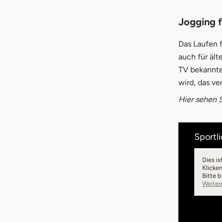
Jogging f
Das Laufen f
auch für äl
TV bekannte 
wird, das v
Hier sehen S
Sportli
Dies is
Klicke
Bitte 
Weiter