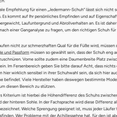
ch.
ale Empfehlung für einen „Jedermann-Schuh“ lässt sich nicht s
. Es kommt auf Ihr persönliches Empfinden und auf Eigenschaf
rgewicht, Laufuntergrund und Abrollverhalten an. Es ist daher
nach einer Ganganalyse zu fragen, um den richtigen Schuh für 
aufen nicht zur schmerzhaften Qual für die Füße wird, müssen
e und Passform
müssen so gewählt sein, dass der Schuh eng an
zuschnüren. Vorne sollte zudem eine Daumenbreite Platz zwi
in. Im Fersenbereich geben Sie bitte darauf Acht, dass nichts 
en hier wirklich sensibel in ihrer Schuhwahl sein, da sich hier au
ne befindet. Viele Hersteller haben deswegen bestimmte Mode
um diesen Bereich zu stützen.
s Kriterium ist hierbei die Höhendifferenz des Schuhs zwische
 der hinteren Sohle. In der Fachsprache wird diese Differenz al
ezeichnet. Welche Sprengung geeignet ist, muss jeder Läufer f
sfinden. Wer Probleme mit der Achillessehne hat, für den ist ab