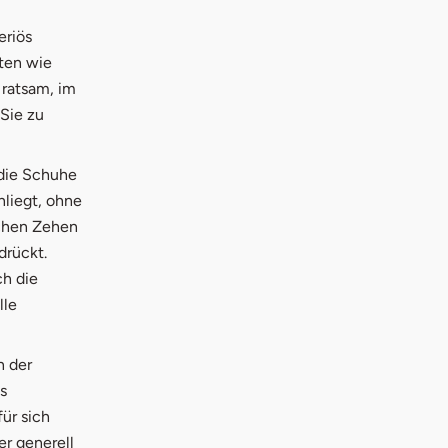
eriös
ten wie
 ratsam, im
Sie zu
 die Schuhe
liegt, ohne
schen Zehen
drückt.
ch die
lle
n der
s
ür sich
er generell