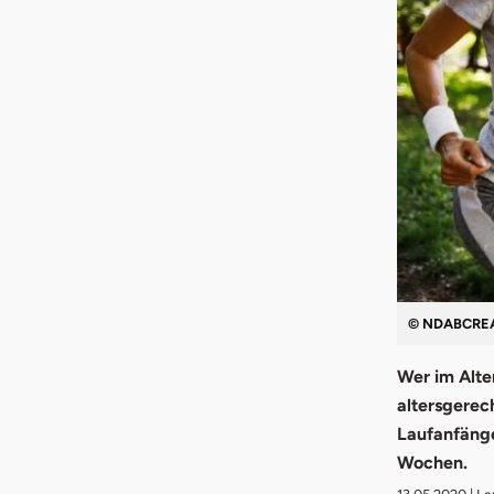
© NDABCREAT
Wer im Alte
altersgerec
Laufanfänge
Wochen.