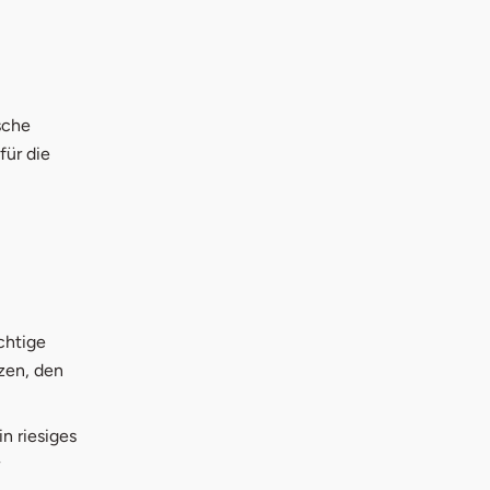
sche
für die
chtige
zen, den
n riesiges