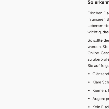
So erkenn
Frischen Fis
in unseren 
Lebensmittel
wichtig, das
So sollte de
werden. Stei
Online-Gesc
zu überprüfe
Sie auf fol
Glänzen
Klare Sc
Kiemen: f
Augen: pr
Kein Fis