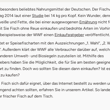
rkennen Sie frischen Fisch
n besonders beliebtes Nahrungsmittel der Deutschen. Der Fisch
öffnet in neuem Fenster
ag 2014 laut einer
Studie
bei 14 kg pro Kopf. Kein Wunder, denn
s zur Qualtität von Räucherfisch
weiße und Fette, die bei einer ausgewogenen
Ernährung
nicht 
mit Sie Fisch ohne Reue einkaufen und bedrohte Arten im Vorh
barkeit von Räucherfisch
öffnet in neue
 beispielsweise der WWF einen
Einkaufsratgeber
veröffentlicht.
 können Sie Fisch online kaufen
et er Speisefischarten mit den Auszeichnungen „1. Wahl“, „2. W
t“. Außerdem klärt der WWF alle Verbraucher darüber auf, welc
nderen Umwelt- und Biosiegeln zuzuteilen ist. Mithilfe des
ebers haben Sie die Möglichkeit, die für Sie am besten geeign
rt zu finden. Doch wo sollten Sie diesen dann einkaufen? Ist es 
 zu kaufen?
isch sich dafür eignet, über das Internet bestellt zu werden 
ingend achten sollten, erfahren Sie in unserem Artikel. So lande
ur frischer Fisch auf dem Tisch.