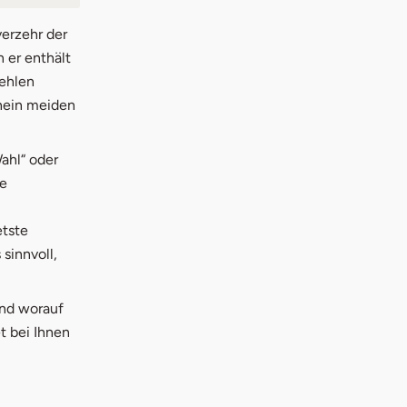
verzehr der
 er enthält
fehlen
inein meiden
m Fenster
ahl“ oder
he
etste
sinnvoll,
und worauf
t bei Ihnen