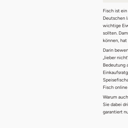
1.
So e
Fisch ist ei
Deutschen l
2.
Tipp
wichtige Ei
sollten. Da
3.
Halt
können, hat
4.
Hier
Darin bewert
„lieber nich
Bedeutung a
Einkaufsratg
Speisefischa
Fisch online
Warum auch F
Sie dabei dr
garantiert n