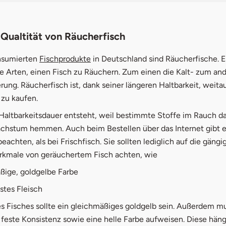
 Qualtität von Räucherfisch
öffnet in neuem Fenster
nsumierten
Fischprodukte
in Deutschland sind Räucherfische. E
e Arten, einen Fisch zu Räuchern. Zum einen die Kalt- zum and
ng. Räucherfisch ist, dank seiner längeren Haltbarkeit, weita
 zu kaufen.
 Haltbarkeitsdauer entsteht, weil bestimmte Stoffe im Rauch d
chstum hemmen. Auch beim Bestellen über das Internet gibt es
eachten, als bei Frischfisch. Sie sollten lediglich auf die gängi
rkmale von geräuchertem Fisch achten, wie
ßige, goldgelbe Farbe
estes Fleisch
es Fisches sollte ein gleichmäßiges goldgelb sein. Außerdem m
 feste Konsistenz sowie eine helle Farbe aufweisen. Diese häng