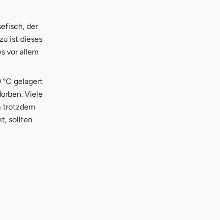
efisch, der
u ist dieses
s vor allem
0 °C gelagert
dorben. Viele
m trotzdem
t, sollten