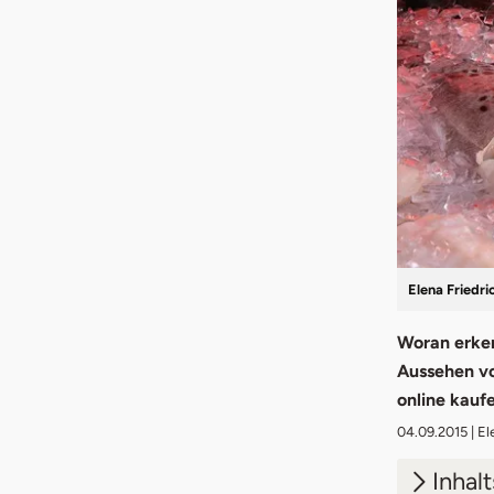
Elena Friedri
Woran erken
Aussehen von
online kauf
04.09.2015
| El
Inhal