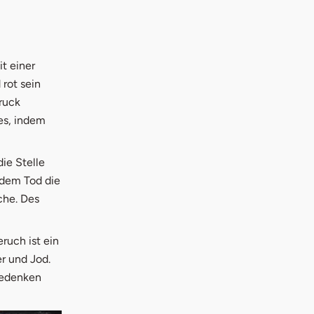
t einer
rot sein
ruck
es, indem
die Stelle
h dem Tod die
sche. Des
ruch ist ein
er und Jod.
 Bedenken