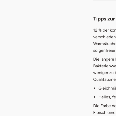
Tipps zur
12 % der ko
verschieden
Warmräucheru
sorgenfreier
Die längere
Bakterienwa
weniger zu b
Qualitätsme
Gleichmä
Helles, f
Die Farbe d
Fleisch eine