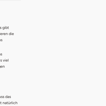
s gibt
eren die
us
as
 viel
gen
uss das
t natürlich