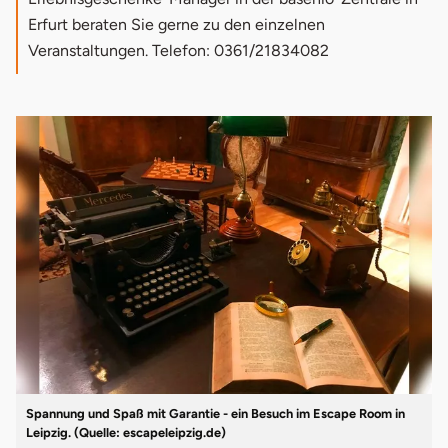
13.
Fotokurs im Leipziger Zoo
Erfurt beraten Sie gerne zu den einzelnen
Veranstaltungen. Telefon: 0361/21834082
14.
Kochkurse
15.
Schnitzeljagd
Spannung und Spaß mit Garantie - ein Besuch im Escape Room in
Leipzig. (Quelle: escapeleipzig.de)