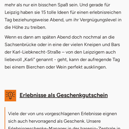
2.
Quad-Touren
mehr als nur ein bisschen Spaß sein. Und gerade für
Leipzig haben sie 15 tolle Ideen für einen erlebnisreichen
3.
Rundflug Leipzig
Tag beziehungsweise Abend, um ihr Vergnügungslevel in
4.
Flugsimulator
die Höhe zu treiben.
Wenn es dann am späten Abend doch nochmal an die
5.
Ballonfahrt Leipzig
Sachsenbrücke oder in eine der vielen Kneipen und Bars
6.
Geführte Bootstouren
der Karl-Liebknecht-Straße – von den Leipzigern auch
liebevoll „Karli“ genannt - geht, kann der aufregende Tag
7.
Escape Room für Kinder
bei einem Bierchen oder Wein perfekt ausklingen.
8.
Panzer fahren in Landsberg
9.
Bungee springen
Erlebnisse als Geschenkgutschein
10.
Speed Dating in Leipzig
11.
Virtual Reality & VR Escape Rooms
Viele der von uns vorgeschlagenen Erlebnisse eignen
sich auch hervorragend als Geschenk. Unsere
12.
Parfüm selber machen
Erlebnisgeschenke-Manager in der basenio-Zentrale in