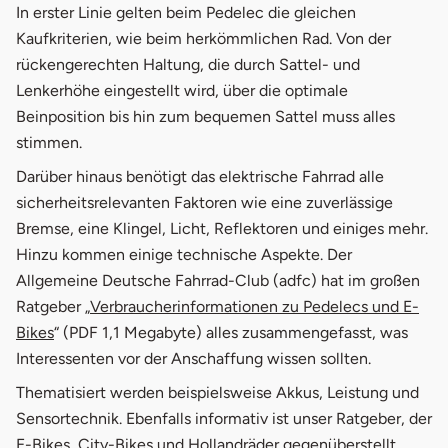
In erster Linie gelten beim Pedelec die gleichen
Kaufkriterien, wie beim herkömmlichen Rad. Von der
rückengerechten Haltung, die durch Sattel- und
Lenkerhöhe eingestellt wird, über die optimale
Beinposition bis hin zum bequemen Sattel muss alles
stimmen.
Darüber hinaus benötigt das elektrische Fahrrad alle
sicherheitsrelevanten Faktoren wie eine zuverlässige
Bremse, eine Klingel, Licht, Reflektoren und einiges mehr.
Hinzu kommen einige technische Aspekte. Der
Allgemeine Deutsche Fahrrad-Club (adfc) hat im großen
Ratgeber „
Verbraucherinformationen zu Pedelecs und E-
öffnet in neuem Fenster
Bikes
“ (PDF 1,1 Megabyte) alles zusammengefasst, was
Interessenten vor der Anschaffung wissen sollten.
Thematisiert werden beispielsweise Akkus, Leistung und
Sensortechnik. Ebenfalls informativ ist unser Ratgeber, der
E-Bikes, City-Bikes und Hollandräder
gegenüberstellt.