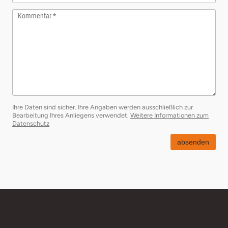
Kommentar
Ihre Daten sind sicher. Ihre Angaben werden ausschließlich zur
Bearbeitung Ihres Anliegens verwendet.
Weitere Informationen zum
öffnet in neuem Fenster
Datenschutz
absenden