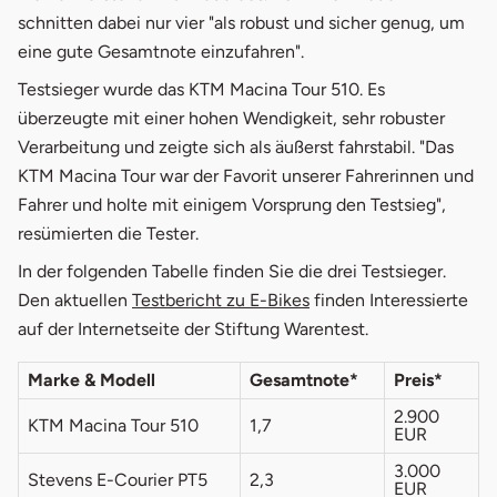
schnitten dabei nur vier "als robust und sicher genug, um
eine gute Gesamtnote einzufahren".
Testsieger wurde das KTM Macina Tour 510. Es
überzeugte mit einer hohen Wendigkeit, sehr robuster
Verarbeitung und zeigte sich als äußerst fahrstabil. "Das
KTM Macina Tour war der Favorit unserer Fahrerinnen und
Fahrer und holte mit einigem Vorsprung den Testsieg",
resümierten die Tester.
In der folgenden Tabelle finden Sie die drei Testsieger.
öffnet in neuem Fenste
Den aktuellen
Testbericht zu E-Bikes
finden Interessierte
auf der Internetseite der Stiftung Warentest.
Marke & Modell
Gesamtnote*
Preis*
2.900
KTM Macina Tour 510
1,7
EUR
3.000
Stevens E-Courier PT5
2,3
EUR