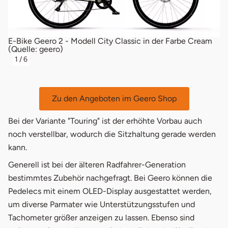
E-Bike Geero 2 - Modell City Classic in der Farbe Cream
yl
E-
(Quelle: geero)
(Q
1
/
6
öffnet in neu
Zu den Angeboten im Geero Shop
Bei der Variante "Touring" ist der erhöhte Vorbau auch
noch verstellbar, wodurch die Sitzhaltung gerade werden
kann.
Generell ist bei der älteren Radfahrer-Generation
bestimmtes Zubehör nachgefragt. Bei Geero können die
Pedelecs mit einem OLED-Display ausgestattet werden,
um diverse Parmater wie Unterstützungsstufen und
Tachometer größer anzeigen zu lassen. Ebenso sind