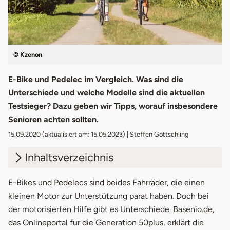
© Kzenon
E-Bike und Pedelec im Vergleich. Was sind die
Unterschiede und welche Modelle sind die aktuellen
Testsieger? Dazu geben wir Tipps, worauf insbesondere
Senioren achten sollten.
15.09.2020
(aktualisiert am: 15.05.2023) | Steffen Gottschling
Inhaltsverzeichnis
1.
E-Bike & Pedelec für Senioren?
E-Bikes und Pedelecs sind beides Fahrräder, die einen
kleinen Motor zur Unterstützung parat haben. Doch bei
2.
E-Bike & Pedelec - Unterschiede
der motorisierten Hilfe gibt es Unterschiede.
Basenio.de
,
das Onlineportal für die Generation 50plus, erklärt die
2.1
E-Bike