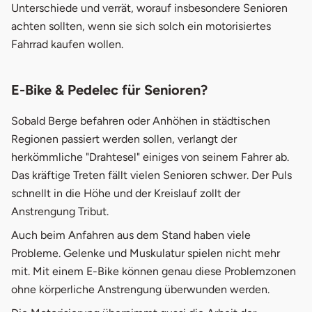
Unterschiede und verrät, worauf insbesondere Senioren
2.2
Pedelec
achten sollten, wenn sie sich solch ein motorisiertes
Fahrrad kaufen wollen.
2.3
S-Pedelec
öffnet in neuem Fenster
3.
Fahrrad Versicherung
E-Bike & Pedelec für Senioren?
4.
Tipps zum Fahrradkauf
Sobald Berge befahren oder Anhöhen in städtischen
Regionen passiert werden sollen, verlangt der
5.
Testsieger Pedelec
herkömmliche "Drahtesel" einiges von seinem Fahrer ab.
6.
Pedelec für Senioren - Empfehlung
Das kräftige Treten fällt vielen Senioren schwer. Der Puls
schnellt in die Höhe und der Kreislauf zollt der
Anstrengung Tribut.
Auch beim Anfahren aus dem Stand haben viele
Probleme. Gelenke und Muskulatur spielen nicht mehr
mit. Mit einem E-Bike können genau diese Problemzonen
ohne körperliche Anstrengung überwunden werden.