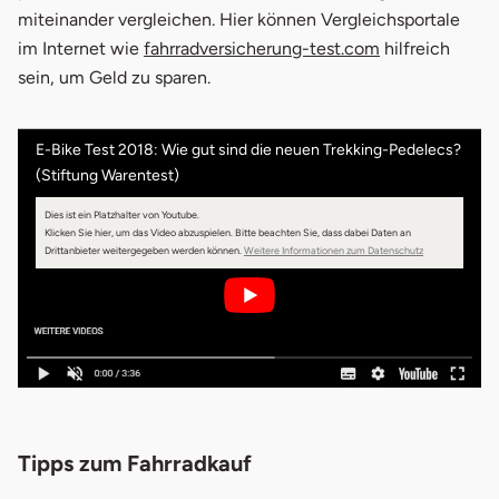
miteinander vergleichen. Hier können Vergleichsportale
im Internet wie
fahrradversicherung-test.com
hilfreich
sein, um Geld zu sparen.
E-Bike Test 2018: Wie gut sind die neuen Trekking-Pedelecs?
(Stiftung Warentest)
Dies ist ein Platzhalter von Youtube.
Klicken Sie hier, um das Video abzuspielen.
Bitte beachten Sie, dass dabei Daten an
öffnet in neuem 
Drittanbieter weitergegeben werden können.
Weitere Informationen zum Datenschutz
Tipps zum Fahrradkauf