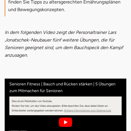
finden Sie Tipps zu altersgerechten Ernährungsplänen
und Bewegungskonzepten.
In dem folgenden Video zeigt der Personaltrainer Lars
Jonatschek-Neubauer fünf weitere Übungen, die für
Senioren geeignet sind, um dem Bauchspeck den Kampf
anzusagen.
Senioren Fitness | Bauch und Rücken stärken | 5 Übungen
zum Mitmachen für Senioren
Dies ist ein Platzhalter von Youtube.
Klicken Sie hier, um das Video abzuspielen.
Bitte beachten Sie, dass dabei Daten an
öffnet in neuem 
Drittanbieter weitergegeben werden können.
Weitere Informationen zum Datenschutz