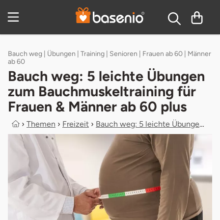
Zum Hauptinhalt springen
Inhaltsverzeichnis
Bauch weg | Übungen | Training | Senioren | Frauen ab 60 | Männer
ab 60
Bauch weg: 5 leichte Übungen
zum Bauchmuskeltraining für
Frauen & Männer ab 60 plus
›
Themen
›
Freizeit
›
Bauch weg: 5 leichte Übungen zum Ba...