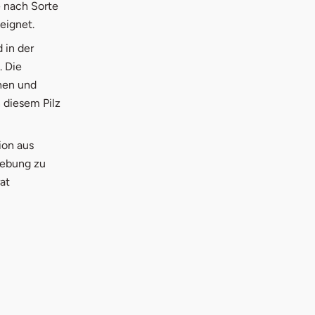
e nach Sorte
eignet.
 in der
. Die
hen und
 diesem Pilz
ion aus
gebung zu
at