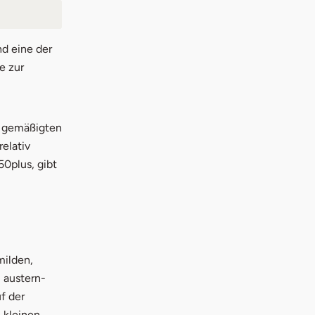
nd eine der
e zur
n gemäßigten
elativ
50plus, gibt
milden,
 austern-
f der
 kleinen