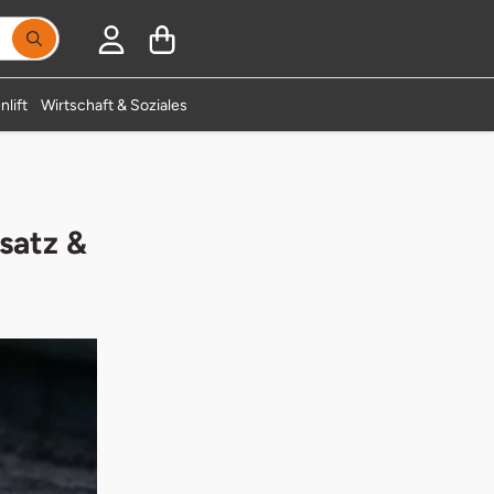
nlift
Wirtschaft & Soziales
satz &