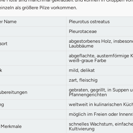
s zur Pilzzucht
einzeln als größere Pilze vorkommen.
her Name
Pleurotus ostreatus
Pleurotaceae
abgestorbenes Holz, insbeson
ort
Laubbäume
abgeflachte, austernförmige 
weiß-graue Farbe
k
mild, delikat
zart, fleischig
gebraten, gegrillt, in Suppen 
ubereitungen
Pfannengerichten
ng
weltweit in kulinarischen Küc
möglich im Freien oder Inne
schnelles Wachstum, einfach
 Merkmale
Kultivierung