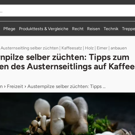
Pflege
Produkttests & Vergleiche
Recht
Reisen
Technik
Treppe
 Austernseitling selber züchten | Kaffeesatz | Holz | Eimer | anbauen
npilze selber züchten: Tipps zum
n des Austernseitlings auf Kaffee
n
›
Freizeit
›
Austernpilze selber züchten: Tipps ...