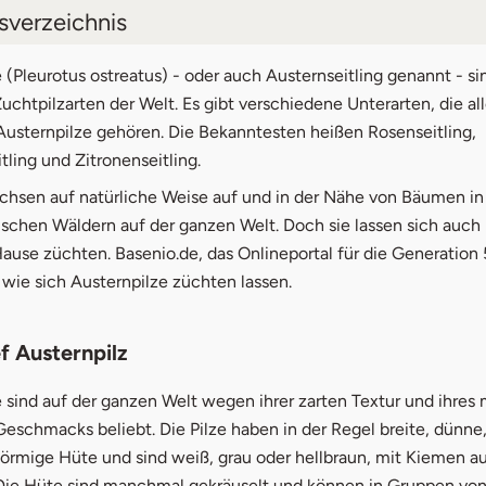
tsverzeichnis
kbrief Austernpilz
 (Pleurotus ostreatus) - oder auch Austernseitling genannt - si
uchtpilzarten der Welt. Es gibt verschiedene Unterarten, die all
ernpilze selber züchten
Austernpilze gehören. Die Bekanntesten heißen Rosenseitling,
tling und Zitronenseitling.
ernpilze Indoor züchten
achsen auf natürliche Weise auf und in der Nähe von Bäumen i
ternpilze auf Stroh züchten
schen Wäldern auf der ganzen Welt. Doch sie lassen sich auch r
ause züchten. Basenio.de, das Onlineportal für die Generation 
ternpilze auf Kaffeesatz züchten
 wie sich Austernpilze züchten lassen.
ternpilze auf Substratblöcken züchten
ernpilze Outdoor züchten
f Austernpilz
ternpilze auf Holzstämmen züchten
 sind auf der ganzen Welt wegen ihrer zarten Textur und ihres 
eschmacks beliebt. Die Pilze haben in der Regel breite, dünne,
ternpilz im Eimer züchten
örmige Hüte und sind weiß, grau oder hellbraun, mit Kiemen au
 Die Hüte sind manchmal gekräuselt und können in Gruppen von