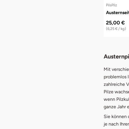
PilsPilz
Austernsei
25,00 €
(6,25 € / kg)
Austernpi
Mit verschi
problemlos I
zahlreiche V
Pilze wachse
wenn Pilzkul
ganze Jahr 
Sie können d
je nach Ihr