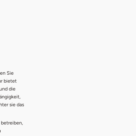
en Sie
r bietet
 und die
ängigkeit,
ter sie das
 betreiben,
n