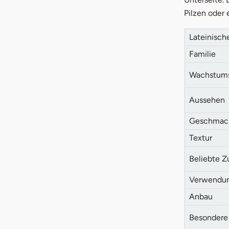
5.
Tipp
Pilzen oder 
Lateinisc
Familie
Wachstums
Aussehen
Geschmac
Textur
Beliebte Z
Verwendu
Anbau
Besondere