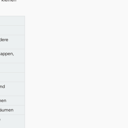
dere
Kappen,
und
hen
nräumen
e