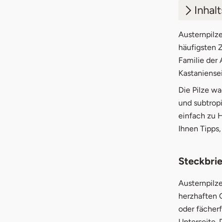
Inhal
1.
Stec
Austernpilze
häufigsten Z
2.
Aust
Familie der 
Kastaniensei
3.
Aust
Die Pilze w
3.1
Aus
und subtropi
einfach zu H
3.2
Aus
Ihnen Tipps,
3.3
Aus
4.
Aust
Steckbrie
4.1
Aus
Austernpilze
herzhaften G
4.2
Aus
oder fächerf
Unterseite.