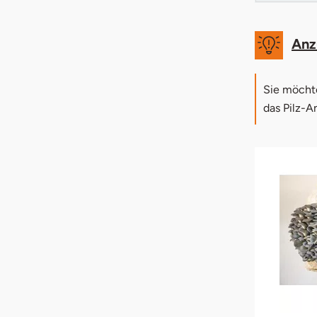
Anz
Sie möchte
das Pilz-A