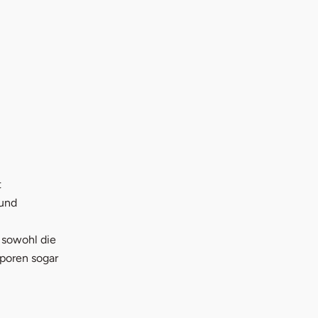
t
 und
 sowohl die
Sporen sogar