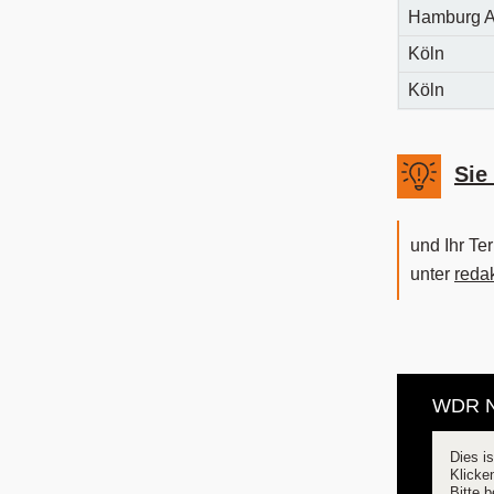
Hamburg A
Köln
Köln
Sie
und Ihr Te
unter
reda
WDR Na
Dies is
Klicke
Bitte 