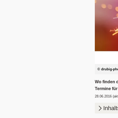
© drubig-ph
Wo finden d
Termine für
28.06.2016
(akt
Inhal