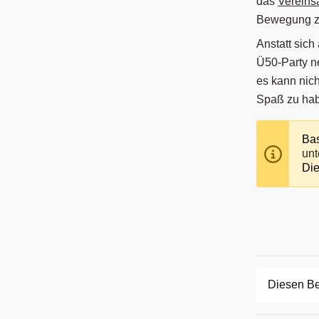
das
Verein
Bewegung zu
Anstatt sic
Ü50-Party ne
es kann nic
Spaß zu ha
Bas
unt
Die
Diesen Be