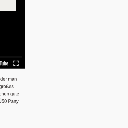
i der man
 großes
schen gute
Ü50 Party