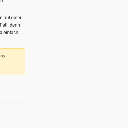
in
r
.
n auf einer
Fall, denn
d einfach
uns