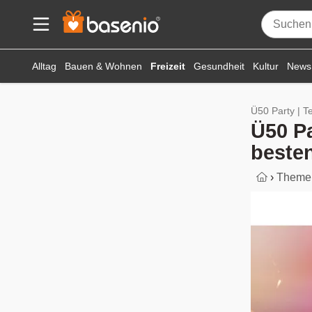
Alltag
Bauen & Wohnen
Freizeit
Gesundheit
Kultur
News
Ü50 Party | T
Ü50 Pa
besten
›
Theme