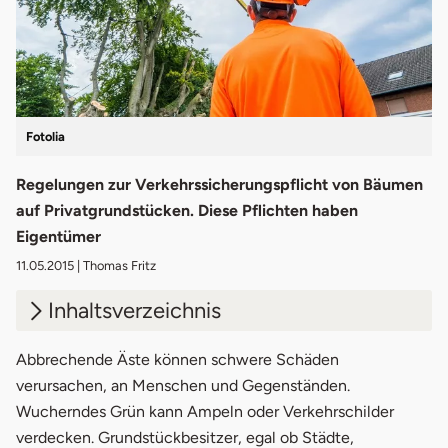
Fotolia
Regelungen zur Verkehrssicherungspflicht von Bäumen
auf Privatgrundstücken. Diese Pflichten haben
Eigentümer
11.05.2015
| Thomas Fritz
Inhaltsverzeichnis
1.
Was ist die Verkehrssicherungspflicht?
Abbrechende Äste können schwere Schäden
verursachen, an Menschen und Gegenständen.
2.
Gesetze & Richtlinien zur Baumkontrolle
Wucherndes Grün kann Ampeln oder Verkehrschilder
verdecken. Grundstückbesitzer, egal ob Städte,
3.
Wie wird ein Baum gepflegt?