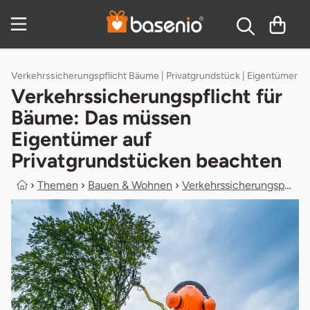
Zum Hauptinhalt springen
Inhaltsverzeichnis
Verkehrssicherungspflicht Bäume | Privatgrundstück | Eigentümer
Verkehrssicherungspflicht für
Bäume: Das müssen
Eigentümer auf
Privatgrundstücken beachten
›
Themen
›
Bauen & Wohnen
›
Verkehrssicherungspflicht für Bäume...