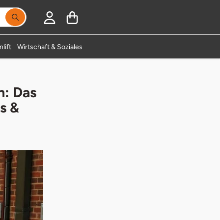
Suchbegriff eingeben, Vorschläge erscheinen während
lift
Wirtschaft & Soziales
n: Das
s &