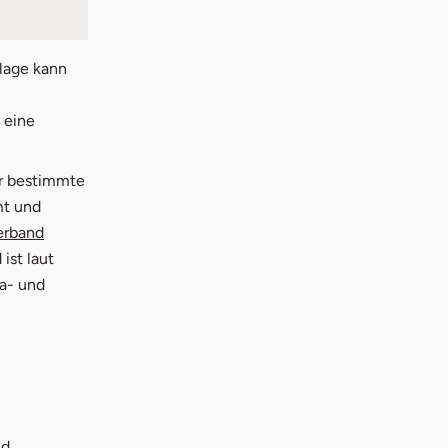
lage kann
 eine
ür bestimmte
mt und
euem Fenster
erband
ist laut
a- und
nd