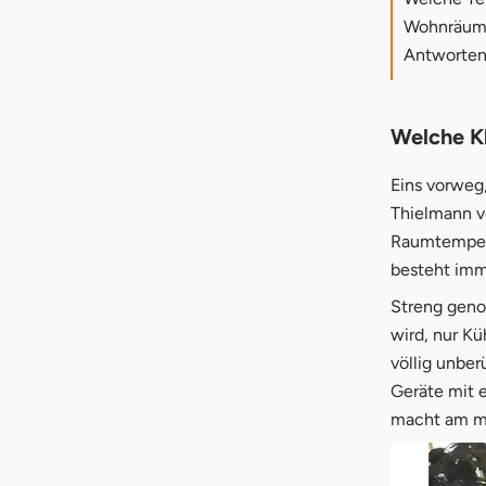
Wohnräume
Antworten 
Welche Kl
Eins vorweg,
Thielmann v
Raumtempera
besteht imm
Streng genom
wird, nur Kü
völlig unber
Geräte mit e
macht am mei