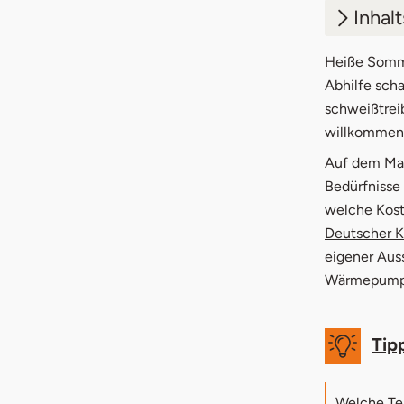
Inhal
1.
Welc
Heiße Somme
Abhilfe sch
2.
Klim
schweißtrei
willkommen
3.
Klim
Auf dem Mar
4.
Klim
Bedürfnisse
welche Kost
5.
Test
Deutscher K
5.1
Top
eigener Aus
Wärmepumpe
5.2
Top
Tip
Welche Te