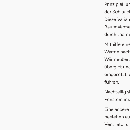
Prinzipiell
der Schlauc
Diese Varian
Raumwärme a
durch therm
Mithilfe ein
Wärme nach 
Wärmeübertr
übergibt un
eingesetzt,
führen.
Nachteilig 
Fenstern ins
Eine andere
bestehen aus
Ventilator 