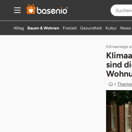
Zum Hauptinhalt springen
Produkte 
Alltag
Bauen & Wohnen
Freizeit
Gesundheit
Kultur
News
Klimaanlage e
Klimaa
sind d
Wohn
›
Theme