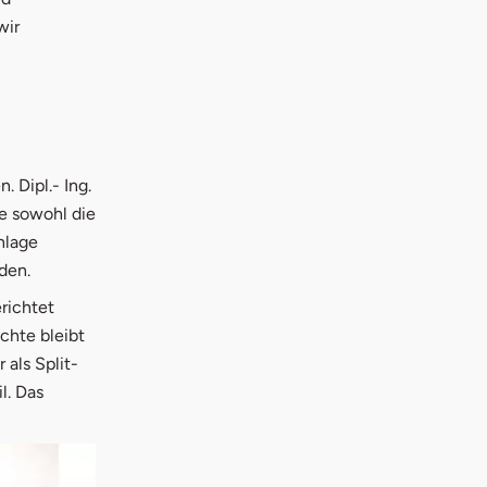
wir
 Dipl.- Ing.
e sowohl die
nlage
den.
richtet
chte bleibt
 als Split-
l. Das