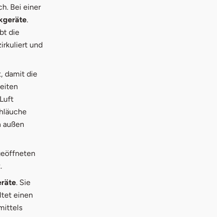
h. Bei einer
kgeräte
.
bt die
rkuliert und
, damit die
eiten
Luft
chläuche
h außen
geöffneten
.
eräte
. Sie
ltet einen
mittels