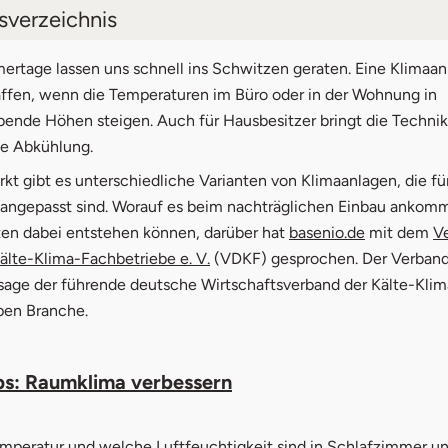
tsverzeichnis
he Klimaanlagen gibt es?
rtage lassen uns schnell ins Schwitzen geraten. Eine Klimaan
affen, wenn die Temperaturen im Büro oder in der Wohnung in
aanlage nachrüsten - Kosten
bende Höhen steigen. Auch für Hausbesitzer bringt die Technik
e Abkühlung.
aanlage selber einbauen oder einbauen lassen?
kt gibt es unterschiedliche Varianten von Klimaanlagen, die f
aanlagentechniker in Ihrer Nähe
 angepasst sind. Worauf es beim nachträglichen Einbau ankom
öffnet in n
en dabei entstehen können, darüber hat
basenio.de
mit dem
V
sieger bei Monoblock & Split
öffnet in neuem Fenster
älte-Klima-Fachbetriebe e. V.
(VDKF) gesprochen. Der Verband 
 3 Hersteller von Monoblock- Klimaanlagen
sage der führende deutsche Wirtschaftsverband der Kälte-Klim
n Branche.
 3 Hersteller von Split- Klimaanlagen
ps: Raumklima verbessern
mperatur und welche Luftfeuchtigkeit sind in Schlafzimmer u