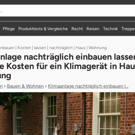
durchsuchen
Pflege
Produkttests & Vergleiche
Recht
Reisen
Technik
Treppen
inbauen | Kosten | lassen | nachträglich | Haus | Wohnung
nlage nachträglich einbauen lasse
ie Kosten für ein Klimagerät in Hau
ung
n
›
Bauen & Wohnen
›
Klimaanlage nachträglich einbauen l...