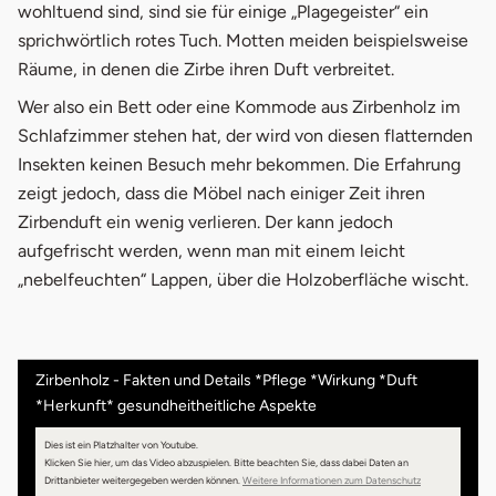
wohltuend sind, sind sie für einige „Plagegeister“ ein
sprichwörtlich rotes Tuch. Motten meiden beispielsweise
Räume, in denen die Zirbe ihren Duft verbreitet.
Wer also ein Bett oder eine Kommode aus Zirbenholz im
Schlafzimmer stehen hat, der wird von diesen flatternden
Insekten keinen Besuch mehr bekommen. Die Erfahrung
zeigt jedoch, dass die Möbel nach einiger Zeit ihren
Zirbenduft ein wenig verlieren. Der kann jedoch
aufgefrischt werden, wenn man mit einem leicht
„nebelfeuchten“ Lappen, über die Holzoberfläche wischt.
Zirbenholz - Fakten und Details *Pflege *Wirkung *Duft
*Herkunft* gesundheitheitliche Aspekte
Dies ist ein Platzhalter von Youtube.
Klicken Sie hier, um das Video abzuspielen.
Bitte beachten Sie, dass dabei Daten an
Drittanbieter weitergegeben werden können.
Weitere Informationen zum Datenschutz