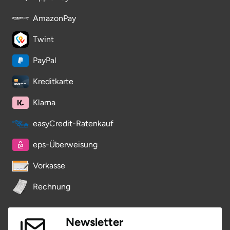
AmazonPay
Twint
PayPal
Kreditkarte
Klarna
easyCredit-Ratenkauf
eps-Überweisung
Vorkasse
Rechnung
Newsletter