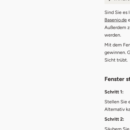
1.
Fens
Sind Sie es 
Basenio.de
e
2.
Fehl
Außerdem ze
werden.
3.
Haus
Mit dem Fens
3.1
Zei
gewinnen. G
Sicht trübt.
3.2
Spü
3.3
Zit
Fenster s
3.4
Lei
Schritt 1:
3.5
Sc
Stellen Sie
Alternativ k
Schritt 2:
Säubern Sie