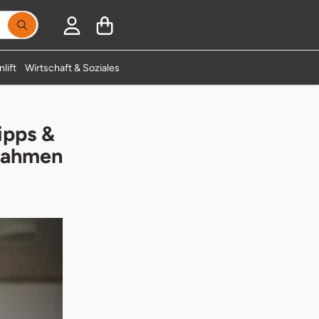
Suchbegriff eingeben, Vorschläge erscheinen während
lift
Wirtschaft & Soziales
ipps &
 Rahmen