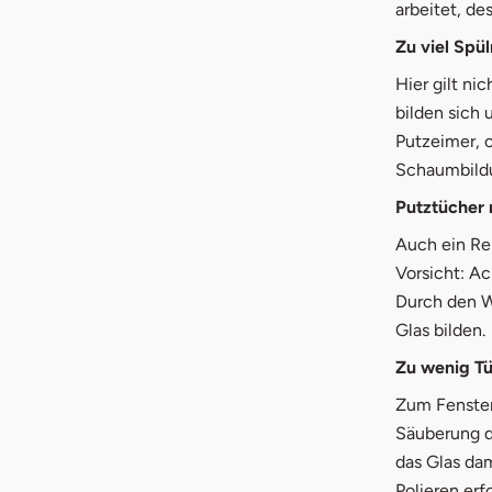
arbeitet, de
Zu viel Spü
Hier gilt nic
bilden sich 
Putzeimer, o
Schaumbildun
Putztücher
Auch ein Re
Vorsicht: Ac
Durch den W
Glas bilden.
Zu wenig T
Zum Fensterp
Säuberung d
das Glas da
Polieren er