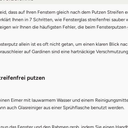
ter streifenfrei putzen
leid, dass auf Ihren Fenstern gleich nach dem Putzen Streifen 
rklärt Ihnen in 7 Schritten, wie Fensterglas streifenfrei sauber w
er beim Fensterputzen
igen wir Ihnen die häufigsten Fehler, die beim Fensterputze
mittel für den Fensterputz
terputz allein ist es oft nicht getan, um einen klaren Blick na
tungspapier
rauschleier auf Gardinen sind eine hartnäckige Verschmutzung,
lmittel und Salz
rone
treifenfrei putzen
nöl
hwarzer Tee
 einen Eimer mit lauwarmem Wasser und einem Reinigungsmittel
ann auch Glasreiniger aus einer Sprühflasche benutzt werden.
 nun das Fenster und den Rahmen grob, indem Sie einen Hand