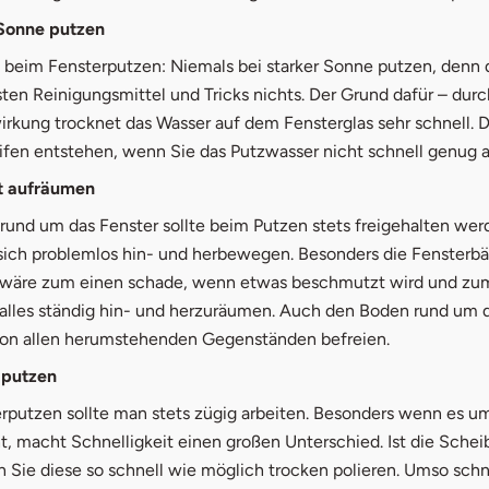
 Sonne putzen
 beim Fensterputzen: Niemals bei starker Sonne putzen, denn 
ten Reinigungsmittel und Tricks nichts. Der Grund dafür – durc
rkung trocknet das Wasser auf dem Fensterglas sehr schnell. 
ifen entstehen, wenn Sie das Putzwasser nicht schnell genug 
t aufräumen
rund um das Fenster sollte beim Putzen stets freigehalten wer
sich problemlos hin- und herbewegen. Besonders die Fensterbä
Es wäre zum einen schade, wenn etwas beschmutzt wird und zu
g, alles ständig hin- und herzuräumen. Auch den Boden rund um 
 von allen herumstehenden Gegenständen befreien.
 putzen
rputzen sollte man stets zügig arbeiten. Besonders wenn es u
t, macht Schnelligkeit einen großen Unterschied. Ist die Sche
n Sie diese so schnell wie möglich trocken polieren. Umso sch