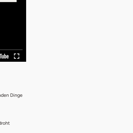
enden Dinge
droht