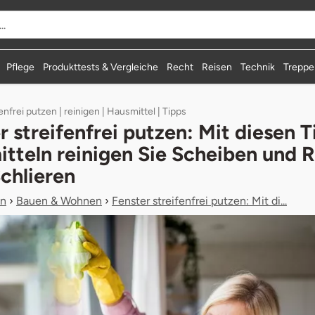
durchsuchen
Pflege
Produkttests & Vergleiche
Recht
Reisen
Technik
Treppen
enfrei putzen | reinigen | Hausmittel | Tipps
r streifenfrei putzen: Mit diesen T
tteln reinigen Sie Scheiben und
chlieren
n
›
Bauen & Wohnen
›
Fenster streifenfrei putzen: Mit di...