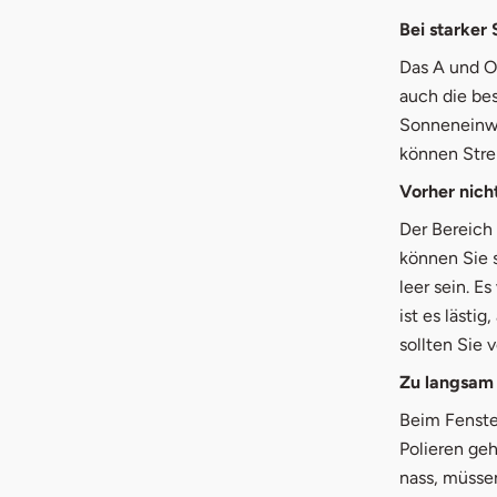
Bei starker
Das A und O
auch die bes
Sonneneinwi
können Stre
Vorher nich
Der Bereich 
können Sie 
leer sein. 
ist es lästi
sollten Sie
Zu langsam
Beim Fenste
Polieren geh
nass, müsse