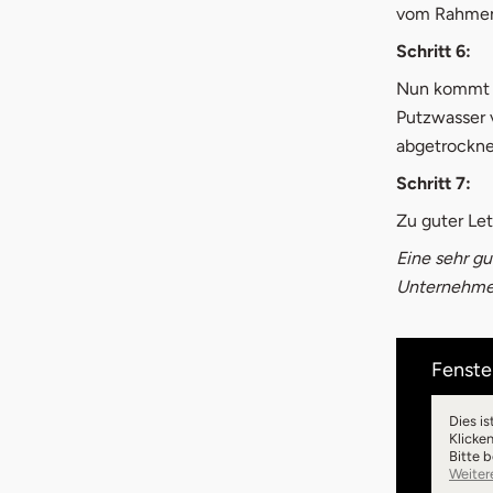
vom Rahmen 
Schritt 6:
Nun kommt d
Putzwasser 
abgetrockne
Schritt 7:
Zu guter Let
Eine sehr gu
Unternehmen
Fenster
Dies is
Klicke
Bitte 
Weiter