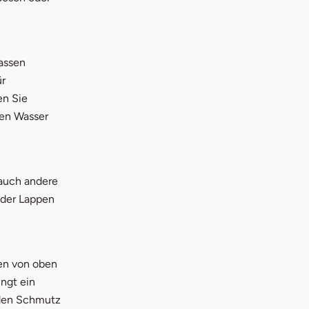
assen
ür
en Sie
gen Wasser
auch andere
oder Lappen
en von oben
ngt ein
 den Schmutz