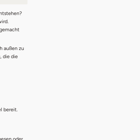
entstehen?
ird.
n gemacht
ch außen zu
 die die
 bereit.
besen oder