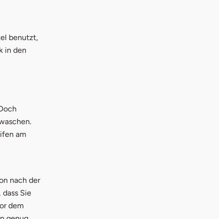
tel benutzt,
k in den
 Doch
 waschen.
ifen am
hon nach der
 dass Sie
vor dem
en genug