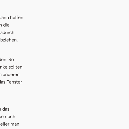
dann helfen
h die
Dadurch
abziehen.
den. So
nke sollten
m anderen
das Fenster
m das
ibe noch
neller man