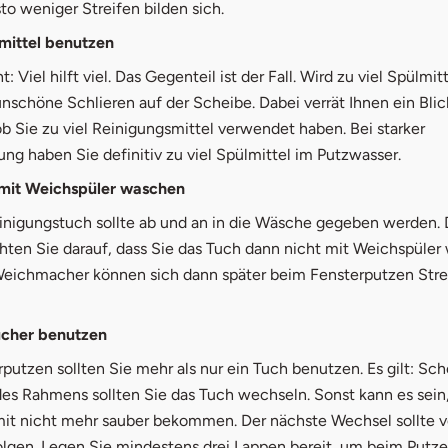
sto weniger Streifen bilden sich.
lmittel benutzen
ht: Viel hilft viel. Das Gegenteil ist der Fall. Wird zu viel Spülmit
unschöne Schlieren auf der Scheibe. Dabei verrät Ihnen ein Blic
b Sie zu viel Reinigungsmittel verwendet haben. Bei starker
g haben Sie definitiv zu viel Spülmittel im Putzwasser.
 mit Weichspüler waschen
inigungstuch sollte ab und an in die Wäsche gegeben werden.
hten Sie darauf, dass Sie das Tuch dann nicht mit Weichspüler
eichmacher können sich dann später beim Fensterputzen Stre
ücher benutzen
utzen sollten Sie mehr als nur ein Tuch benutzen. Es gilt: Sc
es Rahmens sollten Sie das Tuch wechseln. Sonst kann es sein,
mit nicht mehr sauber bekommen. Der nächste Wechsel sollte 
folgen. Legen Sie mindestens drei Lappen bereit, um beim Putz