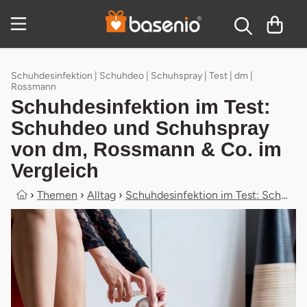
Zum Hauptinhalt springen
Inhaltsverzeichnis
Schuhdesinfektion | Schuhdeo | Schuhspray | Test | dm |
Rossmann
Schuhdesinfektion im Test:
Schuhdeo und Schuhspray
von dm, Rossmann & Co. im
Vergleich
›
Themen
›
Alltag
›
Schuhdesinfektion im Test: Schuhdeo...