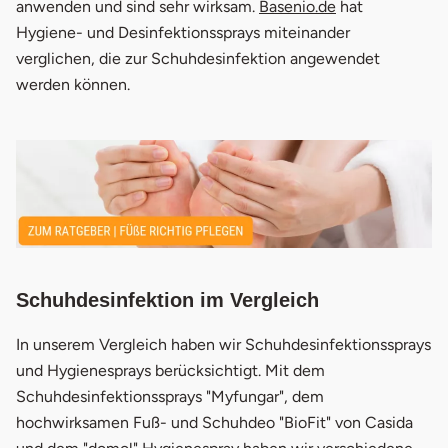
anwenden und sind sehr wirksam.
Basenio.de
hat
3.
Hausmittel gegen Schuhgeruch
Hygiene- und Desinfektionssprays miteinander
3.1
Schuhe einfrieren
verglichen, die zur Schuhdesinfektion angewendet
werden können.
3.2
Zitronenschalen
3.3
Teebaumöl
3.4
Backpulver
4.
Alternativen zu Desinfektionssprays
4.1
UV-Schuhtrockner
Schuhdesinfektion im Vergleich
4.2
Schuhdeo-Spray & Puder
In unserem Vergleich haben wir Schuhdesinfektionssprays
und Hygienesprays berücksichtigt. Mit dem
Schuhdesinfektionssprays "Myfungar", dem
hochwirksamen Fuß- und Schuhdeo "BioFit" von Casida