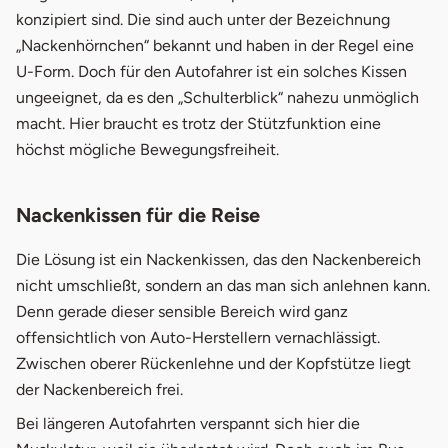
2.2
Nackenkissen aus Leder von Distinctives Styles
konzipiert sind. Die sind auch unter der Bezeichnung
„Nackenhörnchen“ bekannt und haben in der Regel eine
2.3
Comfort Jill von Walser
U-Form. Doch für den Autofahrer ist ein solches Kissen
2.4
Sitback Neck von Sitback
ungeeignet, da es den „Schulterblick“ nahezu unmöglich
macht. Hier braucht es trotz der Stützfunktion eine
höchst mögliche Bewegungsfreiheit.
Nackenkissen für die Reise
Die Lösung ist ein Nackenkissen, das den Nackenbereich
nicht umschließt, sondern an das man sich anlehnen kann.
Denn gerade dieser sensible Bereich wird ganz
offensichtlich von Auto-Herstellern vernachlässigt.
Zwischen oberer Rückenlehne und der Kopfstütze liegt
der Nackenbereich frei.
Bei längeren Autofahrten verspannt sich hier die