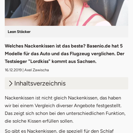
Leon Stöcker
Welches Nackenkissen ist das beste? Basenio.de hat 5
Modelle für das Auto und das Flugzeug verglichen. Der
Testsieger "Lordkiss" kommt aus Sachsen.
16.12.2019
| Axel Zawischa
Inhaltsverzeichnis
1.
Nackenkissen für die Reise
Nackenkissen ist nicht gleich Nackenkissen, das haben
wir bei einem Vergleich diverser Angebote festgestellt.
2.
Nackenkissen im Test
Das zeigt sich schon bei den unterschiedlichen Funktion,
die solche Kissen erfüllen sollen.
2.1
RelaxFix von Sandini
So gibt es Nackenkissen, die speziell für den Schlaf