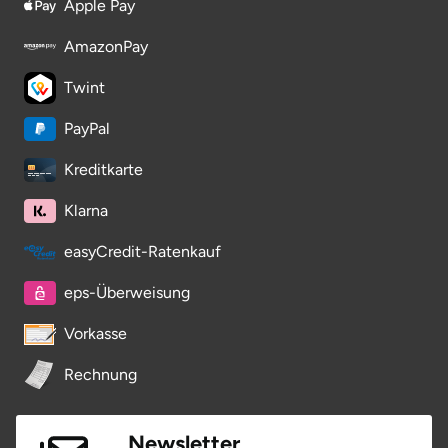
Apple Pay
AmazonPay
Twint
PayPal
Kreditkarte
Klarna
easyCredit-Ratenkauf
eps-Überweisung
Vorkasse
Rechnung
Newsletter