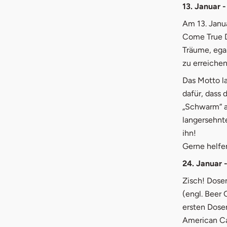
13. Januar
Am 13. Janu
Come True D
Träume, egal
zu erreichen
Das Motto l
dafür, dass 
„Schwarm“ a
langersehnt
ihn!
Gerne helfen
24. Januar 
Zisch! Dosen
(engl. Beer 
ersten Dose
American Ca