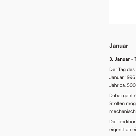
11.
Nov
12.
Dez
Januar
3. Januar -
Der Tag des 
Januar 1996
Jahr ca. 50
Dabei geht 
Stollen mög
mechanische
Die Traditi
eigentlich e