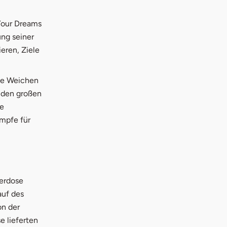
Your Dreams
ung seiner
ieren, Ziele
die Weichen
h den großen
ie
mpfe für
ierdose
auf des
on der
 lieferten