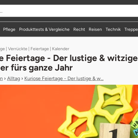
durchsuchen
Pflege
Produkttests & Vergleiche
Recht
Reisen
Technik
Treppen
ige | Verrückte | Feiertage | Kalender
e Feiertage - Der lustige & witzige
er fürs ganze Jahr
n
›
Alltag
›
Kuriose Feiertage - Der lustige & w...