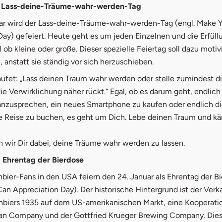
 - Lass-deine-Träume-wahr-werden-Tag
ar wird der Lass-deine-Träume-wahr-werden-Tag (engl. Make 
ay) gefeiert. Heute geht es um jeden Einzelnen und die Erfüll
 ob kleine oder große. Dieser spezielle Feiertag soll dazu motiv
, anstatt sie ständig vor sich herzuschieben.
autet: „Lass deinen Traum wahr werden oder stelle zumindest 
die Verwirklichung näher rückt.“ Egal, ob es darum geht, endlic
nzusprechen, ein neues Smartphone zu kaufen oder endlich d
e Reise zu buchen, es geht um Dich. Lebe deinen Traum und kä
 wir Dir dabei, deine Träume wahr werden zu lassen.
- Ehrentag der Bierdose
bier-Fans in den USA feiern den 24. Januar als Ehrentag der B
Can Appreciation Day). Der historische Hintergrund ist der Verk
nbiers 1935 auf dem US-amerikanischen Markt, eine Kooperati
n Company und der Gottfried Krueger Brewing Company. Diese