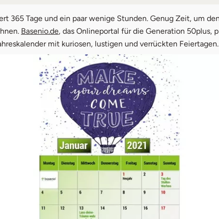
ar
uert 365 Tage und ein paar wenige Stunden. Genug Zeit, um de
röhnen.
Basenio.de
, das Onlineportal für die Generation 50plus, p
uar
hreskalender mit kuriosen, lustigen und verrückten Feiertagen.
z
l
ust
tember
ober