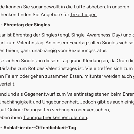
de können Sie sogar gewollt in die Lüfte abheben. In unseren
chenken finden Sie Angebote für
Trike fliegen
.
 - Ehrentag der Singles
uar ist Ehrentag der Singles (engl. Single-Awareness-Day) und 
f zum Valentinstag. An diesem Feiertag sollen Singles sich se
en feiern, ganz unabhängig vom Beziehungsstatus.
se ziehen Singles an diesem Tag grüne Kleidung an, da Grün di
rfarbe zum Rot des Valentinstages ist. Viele treffen sich zum
 Feiern oder gehen zusammen Essen, mitunter werden auch 
rteilt.
und und als Gegenentwurf zum Valentinstag stehen beim Ehren
 Unabhängigkeit und Ungebundenheit. Jedoch gibt es auch einig
 auf Online-Datingseiten verbringen oder versuchen,
eben ihren
Traumpartner kennenzulernen
.
 - Schlaf-in-der-Öffentlichkeit-Tag