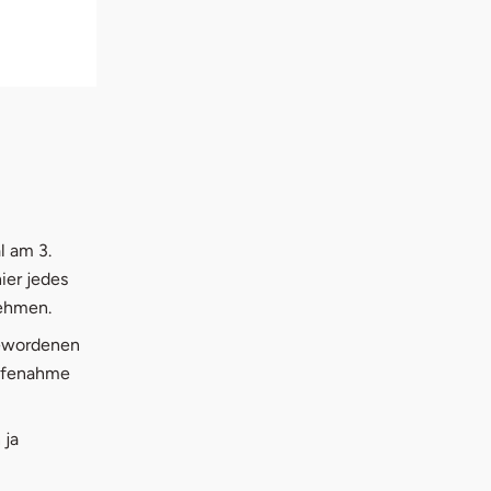
l am 3.
ier jedes
nehmen.
gewordenen
ilfenahme
 ja