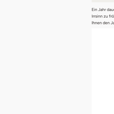
1.
Janu
Ein Jahr da
Irrsinn zu f
2.
Febr
Ihnen den Ja
3.
Mär
4.
Apri
5.
Mai
6.
Juni
7.
Juli
8.
Aug
9.
Sep
10.
Okt