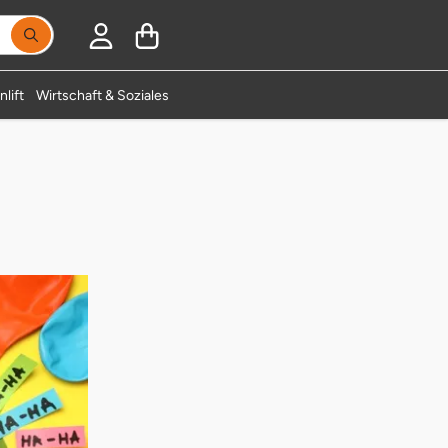
Suchbegriff eingeben, Vorschläge erscheinen während
lift
Wirtschaft & Soziales