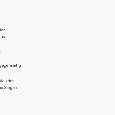
der
lbst
e
gegenseitig
tag der
e Singles,