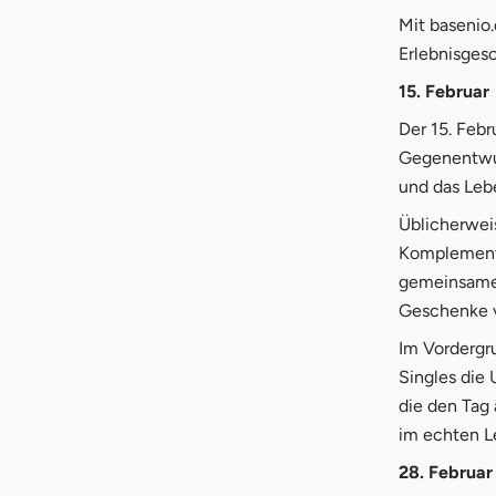
Mit basenio.
Erlebnisges
15. Februar
Der 15. Febr
Gegenentwur
und das Leb
Üblicherwei
Komplementä
gemeinsamen
Geschenke ve
Im Vordergr
Singles die
die den Tag
im echten L
28. Februar