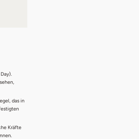
 Day).
 sehen,
gel, das in
festigten
che Kräfte
önnen.