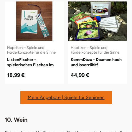
Haptikon – Spiele und
Haptikon - Spiele und
Förderkonzepte für die Sinne
Förderkonzepte für die Sinne
ListenFischer -
KommDazu - Daumen hoch
spielerisches Fischen im
und loserzählt!
Meer der Wörter und
18,99 €
44,99 €
Erinnerungen
Mehr Angebote | Spiele für Senioren
10. Wein