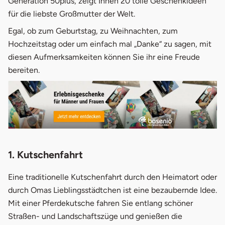
Generation 50plus, zeigt Ihnen 20 tolle Geschenkideen
für die liebste Großmutter der Welt.
3.
Fotobuch
Egal, ob zum Geburtstag, zu Weihnachten, zum
4.
Kochkurs
Hochzeitstag oder um einfach mal „Danke“ zu sagen, mit
diesen Aufmerksamkeiten können Sie ihr eine Freude
5.
Pralinenkurs
bereiten.
6.
Familienfotoshooting
7.
Fotokurs
8.
Tablet für Senioren
9.
Spiele für Senioren
1. Kutschenfahrt
10.
Wein
Eine traditionelle Kutschenfahrt durch den Heimatort oder
11.
Parfum selber machen / Parfum Workshop
durch Omas Lieblingsstädtchen ist eine bezaubernde Idee.
Mit einer Pferdekutsche fahren Sie entlang schöner
12.
Hörverstärker für TV
Straßen- und Landschaftszüge und genießen die