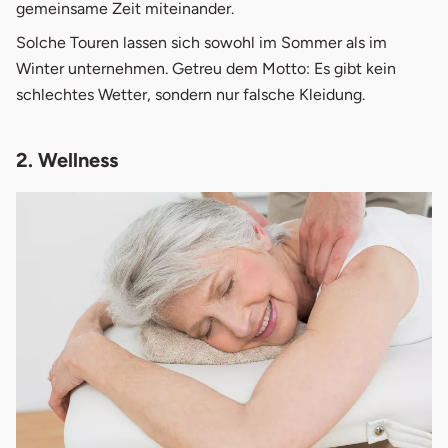
13.
Yoga Erlebnistag
gemeinsame Zeit miteinander.
Solche Touren lassen sich sowohl im Sommer als im
14.
Fahrauffrischungskurs
Winter unternehmen. Getreu dem Motto: Es gibt kein
15.
Computerkurse für Senioren
schlechtes Wetter, sondern nur falsche Kleidung.
16.
Stadtrundfahrt
2. Wellness
17.
Blumenstrauß
18.
Ballonfahrt
19.
Dinner
20.
Wertgutschein