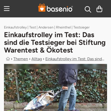
Zum Hauptinhalt springen
Inhaltsverzeichnis
Einkaufstrolley | Test | Andersen | Rheinthel | Testsieger
Einkaufstrolley im Test: Das
sind die Testsieger bei Stiftung
Warentest & Ökotest
›
Themen
›
Alltag
›
Einkaufstrolley im Test: Das sind d...