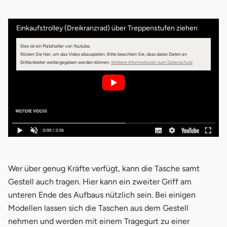
Einkaufstrolley (Dreikranzrad) über Treppenstufen ziehen
Dies ist ein Platzhalter von Youtube.
Klicken Sie hier, um das Video abzuspielen.
Bitte beachten Sie, dass dabei Daten an
öffnet in neuem 
Drittanbieter weitergegeben werden können.
Weitere Informationen zum Datenschutz
Wer über genug Kräfte verfügt, kann die Tasche samt
Gestell auch tragen. Hier kann ein zweiter Griff am
unteren Ende des Aufbaus nützlich sein. Bei einigen
Modellen lassen sich die Taschen aus dem Gestell
nehmen und werden mit einem Tragegurt zu einer