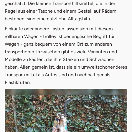
2.
Erfahrungberichte aus Foren
geschätzt. Die kleinen Transporthilfsmittel, die in der
Regel aus einer Tasche und einem Gestell auf Rädern
3.
Tipps für Einkaufstrolley
bestehen, sind eine nützliche Alltagshilfe.
4.
Hersteller & Modelle
Einkäufe oder andere Lasten lassen sich mit diesem
rollbaren Wagen - trolley ist der englische Begriff für
4.1
Andersen:
Wagen - ganz bequem von einem Ort zum anderen
4.2
Reisenthel:
transportieren. Inzwischen gibt es viele Varianten und
Modelle zu kaufen, die ihre Stärken und Schwächen
4.3
Rolser:
haben. Allen gemein ist, dass sie ein umweltschonenderes
Transportmittel als Autos sind und nachhaltiger als
4.4
Carlett:
Plastiktüten.
4.5
Playmarket: